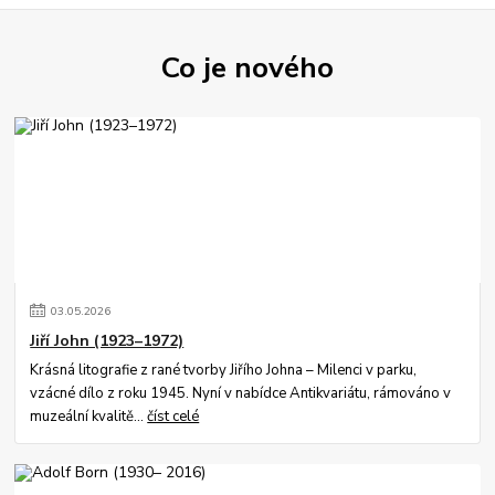
Co je nového
03
.
05
.
2026
Jiří John (1923–1972)
Krásná litografie z rané tvorby Jiřího Johna – Milenci v parku,
vzácné dílo z roku 1945. Nyní v nabídce Antikvariátu, rámováno v
muzeální kvalitě...
číst celé