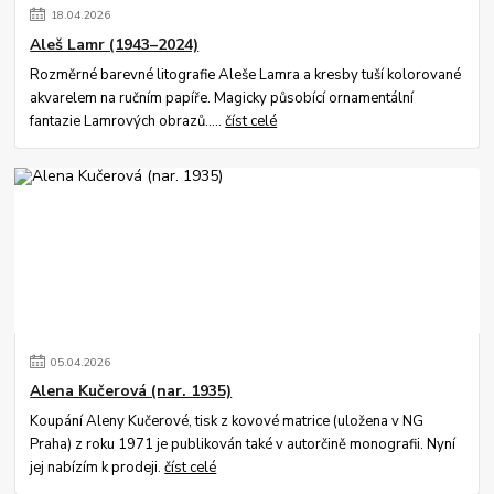
18
.
04
.
2026
Aleš Lamr (1943–2024)
Rozměrné barevné litografie Aleše Lamra a kresby tuší kolorované
akvarelem na ručním papíře. Magicky působící ornamentální
fantazie Lamrových obrazů.....
číst celé
05
.
04
.
2026
Alena Kučerová (nar. 1935)
Koupání Aleny Kučerové, tisk z kovové matrice (uložena v NG
Praha) z roku 1971 je publikován také v autorčině monografii. Nyní
jej nabízím k prodeji.
číst celé