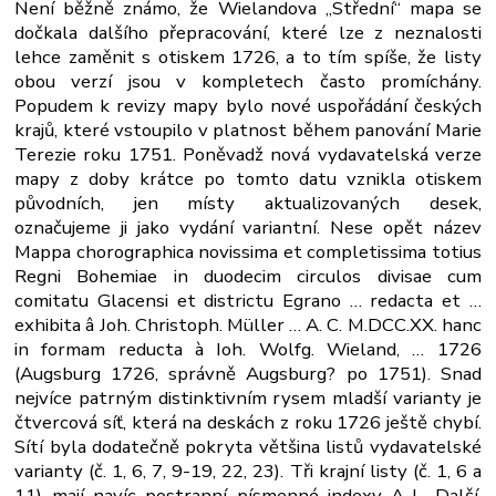
Není běžně známo, že Wielandova „Střední“ mapa se
dočkala dalšího přepracování, které lze z neznalosti
lehce zaměnit s otiskem 1726, a to tím spíše, že listy
obou verzí jsou v kompletech často promíchány.
Popudem k revizy mapy bylo nové uspořádání českých
krajů, které vstoupilo v platnost během panování Marie
Terezie roku 1751. Poněvadž nová vydavatelská verze
mapy z doby krátce po tomto datu vznikla otiskem
původních, jen místy aktualizovaných desek,
označujeme ji jako vydání variantní. Nese opět název
Mappa chorographica novissima et completissima totius
Regni Bohemiae in duodecim circulos divisae cum
comitatu Glacensi et districtu Egrano … redacta et …
exhibita â Joh. Christoph. Müller … A. C. M.DCC.XX. hanc
in formam reducta à Ioh. Wolfg. Wieland, … 1726
(Augsburg 1726, správně Augsburg? po 1751). Snad
nejvíce patrným distinktivním rysem mladší varianty je
čtvercová síť, která na deskách z roku 1726 ještě chybí.
Sítí byla dodatečně pokryta většina listů vydavatelské
varianty (č. 1, 6, 7, 9-19, 22, 23). Tři krajní listy (č. 1, 6 a
11) mají navíc postranní písmenné indexy A-L. Další,