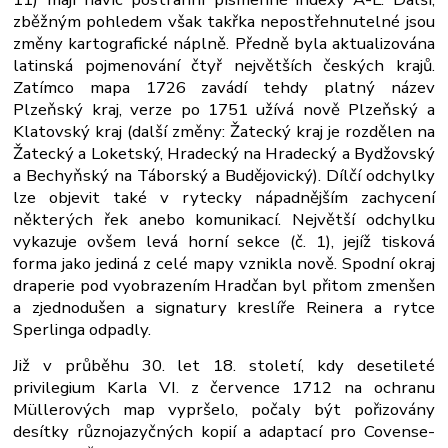
zběžným pohledem však takřka nepostřehnutelné jsou
změny kartografické náplně. Předně byla aktualizována
latinská pojmenování čtyř největších českých krajů.
Zatímco mapa 1726 zavádí tehdy platný název
Plzeňský kraj, verze po 1751 užívá nově Plzeňský a
Klatovský kraj (další změny: Žatecký kraj je rozdělen na
Žatecký a Loketský, Hradecký na Hradecký a Bydžovský
a Bechyňský na Táborský a Budějovický). Dílčí odchylky
lze objevit také v rytecky nápadnějším zachycení
některých řek anebo komunikací. Největší odchylku
vykazuje ovšem levá horní sekce (č. 1), jejíž tisková
forma jako jediná z celé mapy vznikla nově. Spodní okraj
draperie pod vyobrazením Hradčan byl přitom zmenšen
a zjednodušen a signatury kreslíře Reinera a rytce
Sperlinga odpadly.
Již v průběhu 30. let 18. století, kdy desetileté
privilegium Karla VI. z července 1712 na ochranu
Müllerových map vypršelo, počaly být pořizovány
desítky různojazyčných kopií a adaptací pro Covense-