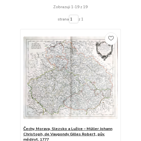
Zobrazuji 1-19 z 19
strana
z 1
Čechy, Morava, Slezsko a Lužice – Müller Johann
Christoph, de Vaugondy Gilles Robert, pův.
mědiryt, 1777