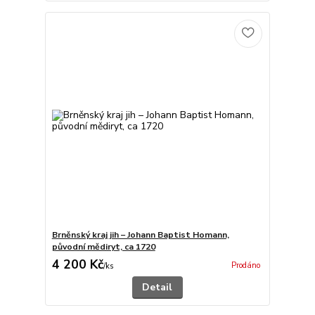
Brněnský kraj jih – Johann Baptist Homann,
původní mědiryt, ca 1720
4 200 Kč
Prodáno
/
ks
Detail