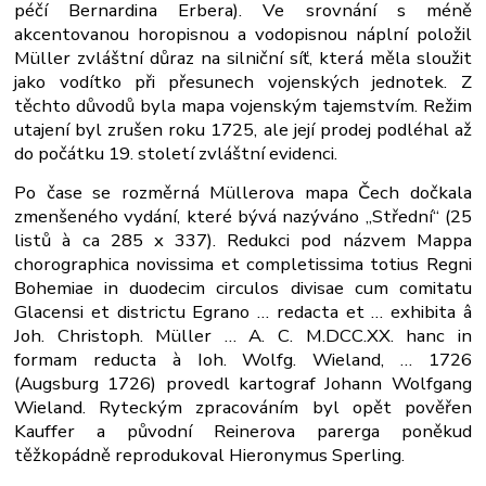
péčí Bernardina Erbera). Ve srovnání s méně
akcentovanou horopisnou a vodopisnou náplní položil
Müller zvláštní důraz na silniční síť, která měla sloužit
jako vodítko při přesunech vojenských jednotek. Z
těchto důvodů byla mapa vojenským tajemstvím. Režim
utajení byl zrušen roku 1725, ale její prodej podléhal až
do počátku 19. století zvláštní evidenci.
Po čase se rozměrná Müllerova mapa Čech dočkala
zmenšeného vydání, které bývá nazýváno „Střední“ (25
listů à ca 285 x 337). Redukci pod názvem Mappa
chorographica novissima et completissima totius Regni
Bohemiae in duodecim circulos divisae cum comitatu
Glacensi et districtu Egrano … redacta et … exhibita â
Joh. Christoph. Müller … A. C. M.DCC.XX. hanc in
formam reducta à Ioh. Wolfg. Wieland, … 1726
(Augsburg 1726) provedl kartograf Johann Wolfgang
Wieland. Ryteckým zpracováním byl opět pověřen
Kauffer a původní Reinerova parerga poněkud
těžkopádně reprodukoval Hieronymus Sperling.