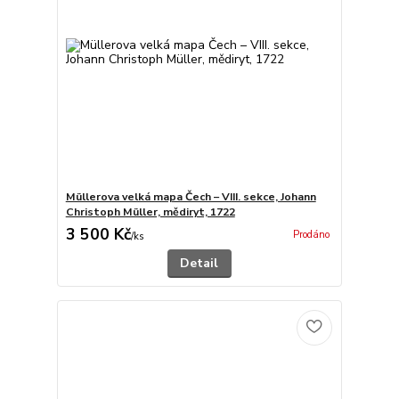
Müllerova velká mapa Čech – VIII. sekce, Johann
Christoph Müller, mědiryt, 1722
3 500 Kč
Prodáno
/
ks
Detail