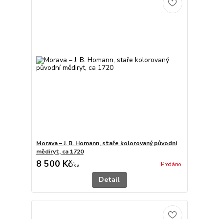
Morava – J. B. Homann, staře kolorovaný původní
mědiryt, ca 1720
8 500 Kč
Prodáno
/
ks
Detail