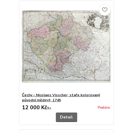
Čechy – Nicolaes Visscher, staře kolorovaný
původní mědiryt, 1745
12 000 Kč
Prodáno
/
ks
Detail