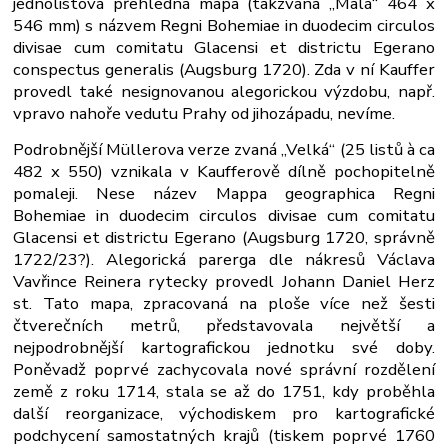
jednolistová přehledná mapa (takzvaná „Malá“ 464 x
546 mm) s názvem Regni Bohemiae in duodecim circulos
divisae cum comitatu Glacensi et districtu Egerano
conspectus generalis (Augsburg 1720). Zda v ní Kauffer
provedl také nesignovanou alegorickou výzdobu, např.
vpravo nahoře vedutu Prahy od jihozápadu, nevíme.
Podrobnější Müllerova verze zvaná „Velká“ (25 listů à ca
482 x 550) vznikala v Kaufferově dílně pochopitelně
pomaleji. Nese název Mappa geographica Regni
Bohemiae in duodecim circulos divisae cum comitatu
Glacensi et districtu Egerano (Augsburg 1720, správně
1722/23?). Alegorická parerga dle nákresů Václava
Vavřince Reinera rytecky provedl Johann Daniel Herz
st. Tato mapa, zpracovaná na ploše více než šesti
čtverečních metrů, představovala největší a
nejpodrobnější kartografickou jednotku své doby.
Poněvadž poprvé zachycovala nové správní rozdělení
země z roku 1714, stala se až do 1751, kdy proběhla
další reorganizace, východiskem pro kartografické
podchycení samostatných krajů (tiskem poprvé 1760