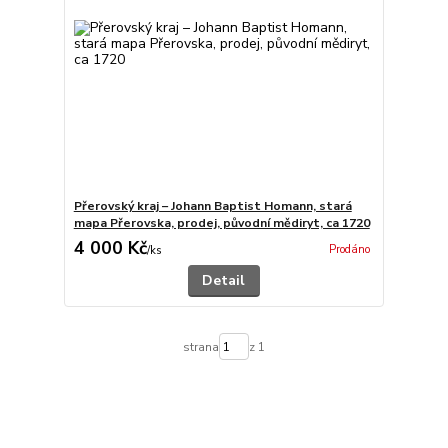
Přerovský kraj – Johann Baptist Homann, stará
mapa Přerovska, prodej, původní mědiryt, ca 1720
4 000 Kč
Prodáno
/
ks
Detail
strana
z 1