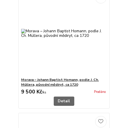
Morava – Johann Baptist Homann, podle J. Ch.
Müllera, původní mědiryt, ca 1720
9 500 Kč
Prodáno
/
ks
Detail