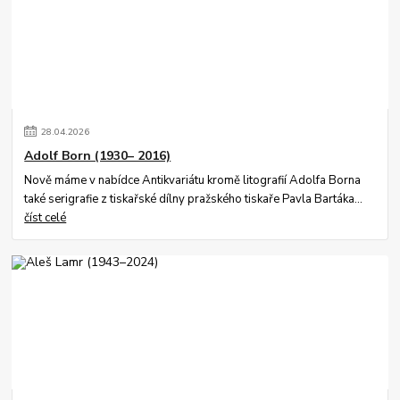
28
.
04
.
2026
Adolf Born (1930– 2016)
Nově máme v nabídce Antikvariátu kromě litografií Adolfa Borna
také serigrafie z tiskařské dílny pražského tiskaře Pavla Bartáka...
číst celé