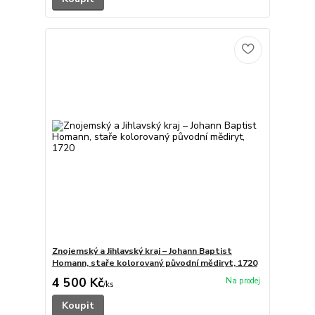
Znojemský a Jihlavský kraj – Johann Baptist
Homann, staře kolorovaný původní mědiryt, 1720
4 500 Kč
/
ks
Koupit