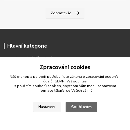
Zobrazit vše
Hlavní kategorie
Jmenný rejstřík autorů
Moderní grafika 20. a 21. století
Zpracování cookies
Kresby a ilustrace
Malby
Náš e-shop a partneři potřebují dle zákona o zpracování osobních
údajů (GDPR) Váš
souhlas
Původní návrhy knižních ilustrací a plakátů
s použitím souborů cookies, abychom Vám mohli zobrazovat
Bohemikální grafika
informace týkající se Vašich zájmů.
Staré mapy do roku 1860
Veduty měst
Souhlasím
Historické události
Nastavení
Stará grafika 16.–19. století
Grafika starých mistrů
Fotografie a bromografie