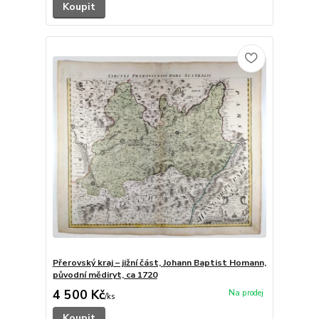
Koupit
Přerovský kraj – jižní část, Johann Baptist Homann,
původní mědiryt, ca 1720
4 500 Kč
/
ks
Koupit