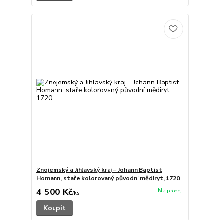
Znojemský a Jihlavský kraj – Johann Baptist
Homann, staře kolorovaný původní mědiryt, 1720
4 500 Kč
/
ks
Koupit