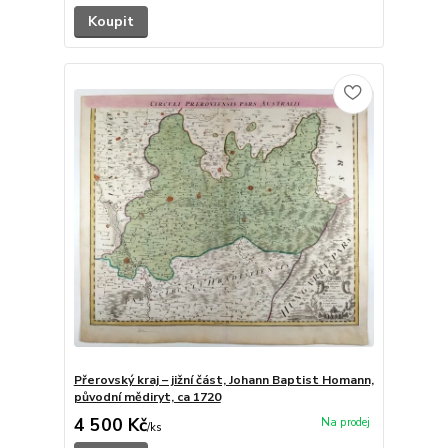
Koupit
Přerovský kraj – jižní část, Johann Baptist Homann,
původní mědiryt, ca 1720
4 500 Kč
/
ks