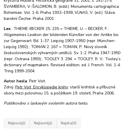
Kryštofa Müllera. Historická geografie 31, 2001, s. 241-275;
ŠVAMBERA, V.-ŠALOMON, B. (edd.): Monumenta cartographica
Bohemiae. Vol. 1-6. Praha 1932–1938; VLNAS, V. (ed.): Sláva
barokní Čechie. Praha 2001.
Lex
.: THIEME-BECKER 25. 235 = THIEME, U. – BECKER, F.:
Allgemeines Lexikon der bildenden Künstler von der Antike bis
zur Gegenwart. Bd. 1-37. Leipzig 1907–1950 (repr. München-
Leipzig 1992).; TOMAN 2. 167 = TOMAN, P.: Nový slovník
československých výtvarných umělců. Sv. 1-2. Praha 1947-1950
(repr. Ostrava 1993).; TOOLEY 3. 294. = TOOLEY, R. V.: Tooley’s
dictionary of mapmakers. Revised eidition, ed. J. French. Vol. 1-4.
Tring 1999-2004.
Autor hesla
: Petr Voit.
Zdroj:
Petr Voit, Encyklopedie knihy
: starší knihtisk a příbuzné
obory mezi polovinou 15. a počátkem 19. století, Praha 2006.
Publikováno s laskavým svolením autora textu.
Nejnovější
Nejlevnější
Nejdražší