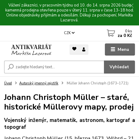
Vážení zákazníci, v pracovním týdnu od 10. do 14. srpna 2026 bude
kamenná prodejna otevřena pouze v úterý 11. srpna v čase 13-18 hod.
Online objednávky přijímám a odesílám. Děkuji za pochopení, Markéta
Lazarová.
0
ks
CZK
za
0 Kč
Menu
Vyhledat
Úvod
Autorský jmenný rejstřík
Müller Johann Christoph (1673–1721)
Johann Christoph Müller – staré,
historické Müllerovy mapy, prodej
Vojenský inženýr, matematik, astronom, kartograf a
topograf
Johann Christoph Müller (15. března 1673, Wöhrd – 21.