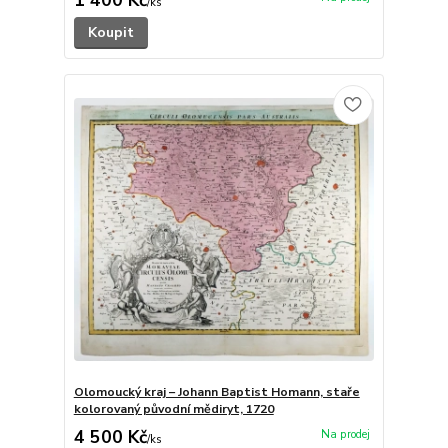
1 400 Kč
/
ks
Koupit
Olomoucký kraj – Johann Baptist Homann, staře
kolorovaný původní mědiryt, 1720
4 500 Kč
/
ks