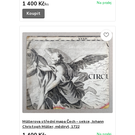
1 400 Kč
/
ks
Koupit
Müllerova střední mapa Čech – sekce, Johann
Christoph Müller, mědiryt, 1722