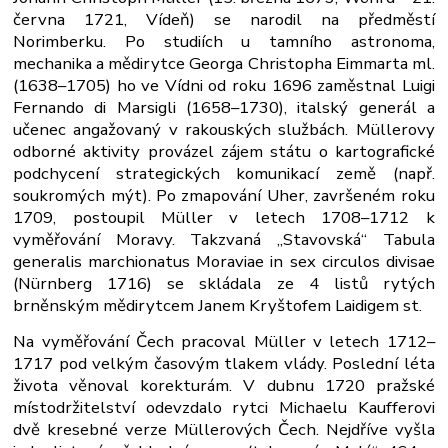
června 1721, Vídeň) se narodil na předměstí
Norimberku. Po studiích u tamního astronoma,
mechanika a mědirytce Georga Christopha Eimmarta ml.
(1638–1705) ho ve Vídni od roku 1696 zaměstnal Luigi
Fernando di Marsigli (1658–1730), italský generál a
učenec angažovaný v rakouských službách. Müllerovy
odborné aktivity provázel zájem státu o kartografické
podchycení strategických komunikací země (např.
soukromých mýt). Po zmapování Uher, završeném roku
1709, postoupil Müller v letech 1708–1712 k
vyměřování Moravy. Takzvaná „Stavovská“ Tabula
generalis marchionatus Moraviae in sex circulos divisae
(Nürnberg 1716) se skládala ze 4 listů rytých
brněnským mědirytcem Janem Kryštofem Laidigem st.
Na vyměřování Čech pracoval Müller v letech 1712–
1717 pod velkým časovým tlakem vlády. Poslední léta
života věnoval korekturám. V dubnu 1720 pražské
místodržitelství odevzdalo rytci Michaelu Kaufferovi
dvě kresebné verze Müllerových Čech. Nejdříve vyšla