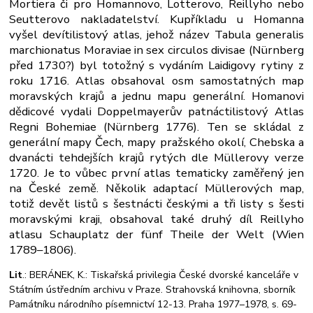
Mortiera či pro Homannovo, Lotterovo, Reillyho nebo
Seutterovo nakladatelství. Kupříkladu u Homanna
vyšel devítilistový atlas, jehož název Tabula generalis
marchionatus Moraviae in sex circulos divisae (Nürnberg
před 1730?) byl totožný s vydáním Laidigovy rytiny z
roku 1716. Atlas obsahoval osm samostatných map
moravských krajů a jednu mapu generální. Homanovi
dědicové vydali Doppelmayerův patnáctilistový Atlas
Regni Bohemiae (Nürnberg 1776). Ten se skládal z
generální mapy Čech, mapy pražského okolí, Chebska a
dvanácti tehdejších krajů rytých dle Müllerovy verze
1720. Je to vůbec první atlas tematicky zaměřený jen
na České země. Několik adaptací Müllerových map,
totiž devět listů s šestnácti českými a tři listy s šesti
moravskými kraji, obsahoval také druhý díl Reillyho
atlasu Schauplatz der fünf Theile der Welt (Wien
1789–1806).
Lit
.: BERÁNEK, K.: Tiskařská privilegia České dvorské kanceláře v
Státním ústředním archivu v Praze. Strahovská knihovna, sborník
Památníku národního písemnictví 12-13. Praha 1977–1978, s. 69-