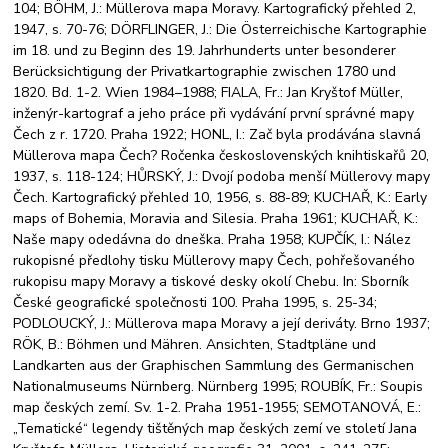
104; BÖHM, J.: Müllerova mapa Moravy. Kartografický přehled 2,
1947, s. 70-76; DÖRFLINGER, J.: Die Österreichische Kartographie
im 18. und zu Beginn des 19. Jahrhunderts unter besonderer
Berücksichtigung der Privatkartographie zwischen 1780 und
1820. Bd. 1-2. Wien 1984–1988; FIALA, Fr.: Jan Kryštof Müller,
inženýr-kartograf a jeho práce při vydávání první správné mapy
Čech z r. 1720. Praha 1922; HONL, I.: Zač byla prodávána slavná
Müllerova mapa Čech? Ročenka československých knihtiskařů 20,
1937, s. 118-124; HŮRSKÝ, J.: Dvojí podoba menší Müllerovy mapy
Čech. Kartografický přehled 10, 1956, s. 88-89; KUCHAŘ, K.: Early
maps of Bohemia, Moravia and Silesia. Praha 1961; KUCHAŘ, K.:
Naše mapy odedávna do dneška. Praha 1958; KUPČÍK, I.: Nález
rukopisné předlohy tisku Müllerovy mapy Čech, pohřešovaného
rukopisu mapy Moravy a tiskové desky okolí Chebu. In: Sborník
České geografické společnosti 100. Praha 1995, s. 25-34;
PODLOUCKÝ, J.: Müllerova mapa Moravy a její deriváty. Brno 1937;
RÖK, B.: Böhmen und Mähren. Ansichten, Stadtpläne und
Landkarten aus der Graphischen Sammlung des Germanischen
Nationalmuseums Nürnberg. Nürnberg 1995; ROUBÍK, Fr.: Soupis
map českých zemí. Sv. 1-2. Praha 1951-1955; SEMOTANOVÁ, E.:
„Tematické“ legendy tištěných map českých zemí ve století Jana