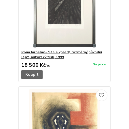
Róna Jaroslav – Stále vpřed!, rozměrný původní
lept, autorský tisk, 1999
18 500 Kč
/
ks
Koupit