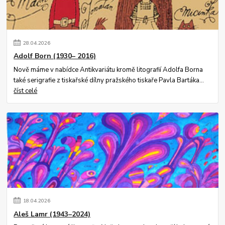
28
.
04
.
2026
Adolf Born (1930– 2016)
Nově máme v nabídce Antikvariátu kromě litografií Adolfa Borna
také serigrafie z tiskařské dílny pražského tiskaře Pavla Bartáka...
číst celé
18
.
04
.
2026
Aleš Lamr (1943–2024)