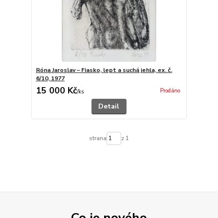
Róna Jaroslav – Fiasko, lept a suchá jehla, ex. č.
6/10, 1977
15 000 Kč
Prodáno
/
ks
Detail
strana
z 1
Co je nového