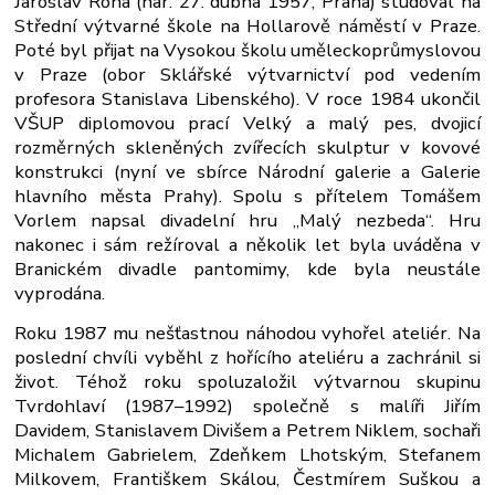
Jaroslav Róna (nar. 27. dubna 1957, Praha) studoval na
Střední výtvarné škole na Hollarově náměstí v Praze.
Poté byl přijat na Vysokou školu uměleckoprůmyslovou
v Praze (obor Sklářské výtvarnictví pod vedením
profesora Stanislava Libenského). V roce 1984 ukončil
VŠUP diplomovou prací Velký a malý pes, dvojicí
rozměrných skleněných zvířecích skulptur v kovové
konstrukci (nyní ve sbírce Národní galerie a Galerie
hlavního města Prahy). Spolu s přítelem Tomášem
Vorlem napsal divadelní hru „Malý nezbeda“. Hru
nakonec i sám režíroval a několik let byla uváděna v
Branickém divadle pantomimy, kde byla neustále
vyprodána.
Roku 1987 mu nešťastnou náhodou vyhořel ateliér. Na
poslední chvíli vyběhl z hořícího ateliéru a zachránil si
život. Téhož roku spoluzaložil výtvarnou skupinu
Tvrdohlaví (1987–1992) společně s malíři Jiřím
Davidem, Stanislavem Divišem a Petrem Niklem, sochaři
Michalem Gabrielem, Zdeňkem Lhotským, Stefanem
Milkovem, Františkem Skálou, Čestmírem Suškou a