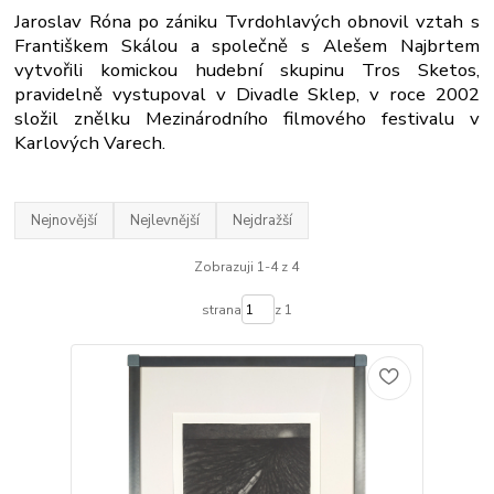
Jaroslav Róna po zániku Tvrdohlavých obnovil vztah s
Františkem Skálou a společně s Alešem Najbrtem
vytvořili komickou hudební skupinu Tros Sketos,
pravidelně vystupoval v Divadle Sklep, v roce 2002
složil znělku Mezinárodního filmového festivalu v
Karlových Varech.
Nejnovější
Nejlevnější
Nejdražší
Zobrazuji 1-4 z 4
strana
z 1