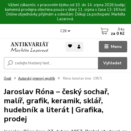
Vážení zákazníci, v pracovním týdnu od 10. do 14. srpna 2026 bude
kamenná prodejna otevřena pouze v úterý 11. srpna v čase 13-18 hod.
Online objednávky přijímám a odesílám. Děkuji za pochopení, Markéta
Lazarová.
0
ks
CZK
za
0 Kč
Menu
Vyhledat
Úvod
Autorský jmenný rejstřík
Róna Jaroslav (nar. 1957)
Jaroslav Róna – český sochař,
malíř, grafik, keramik, sklář,
hudebník a literát | Grafika,
prodej