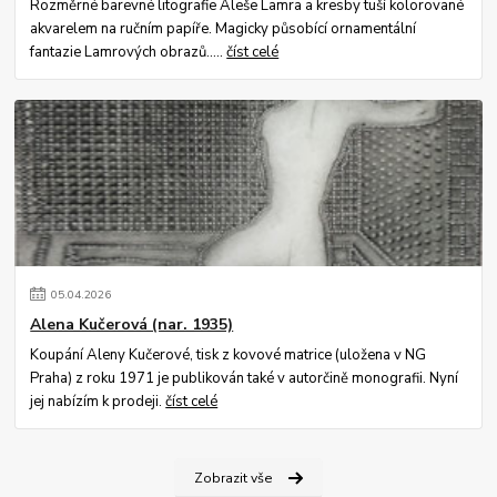
Rozměrné barevné litografie Aleše Lamra a kresby tuší kolorované
akvarelem na ručním papíře. Magicky působící ornamentální
fantazie Lamrových obrazů.....
číst celé
05
.
04
.
2026
Alena Kučerová (nar. 1935)
Koupání Aleny Kučerové, tisk z kovové matrice (uložena v NG
Praha) z roku 1971 je publikován také v autorčině monografii. Nyní
jej nabízím k prodeji.
číst celé
Zobrazit vše