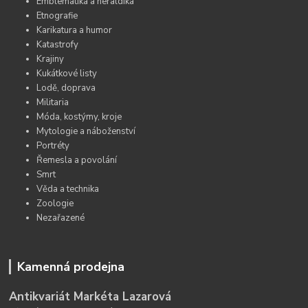
Emblematika a heraldika
Etnografie
Karikatura a humor
Katastrofy
Krajiny
Kukátkové listy
Lodě, doprava
Militaria
Móda, kostýmy, kroje
Mytologie a náboženství
Portréty
Řemesla a povolání
Smrt
Věda a technika
Zoologie
Nezařazené
Kamenná prodejna
Antikvariát Markéta Lazarová