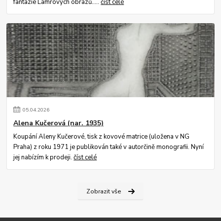
fantazie Lamrových obrazů.....
číst celé
05
.
04
.
2026
Alena Kučerová (nar. 1935)
Koupání Aleny Kučerové, tisk z kovové matrice (uložena v NG
Praha) z roku 1971 je publikován také v autorčině monografii. Nyní
jej nabízím k prodeji.
číst celé
Zobrazit vše