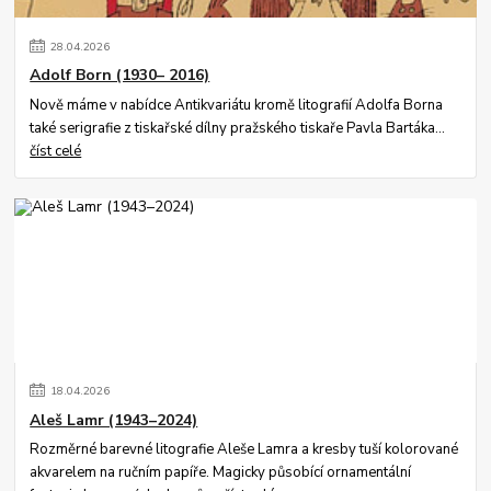
28
.
04
.
2026
Adolf Born (1930– 2016)
Nově máme v nabídce Antikvariátu kromě litografií Adolfa Borna
také serigrafie z tiskařské dílny pražského tiskaře Pavla Bartáka...
číst celé
18
.
04
.
2026
Aleš Lamr (1943–2024)
Rozměrné barevné litografie Aleše Lamra a kresby tuší kolorované
akvarelem na ručním papíře. Magicky působící ornamentální