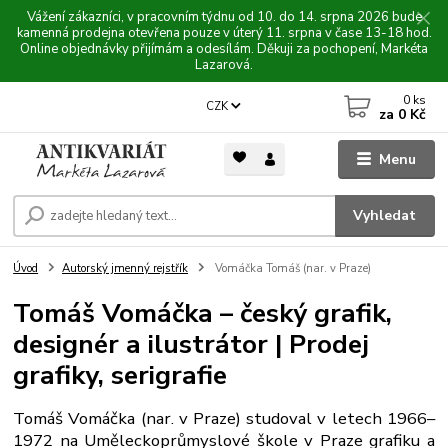
Vážení zákazníci, v pracovním týdnu od 10. do 14. srpna 2026 bude
kamenná prodejna otevřena pouze v úterý 11. srpna v čase 13-18 hod.
Online objednávky přijímám a odesílám. Děkuji za pochopení, Markéta
Lazarová.
0
ks
CZK
za
0 Kč
Menu
Vyhledat
Úvod
Autorský jmenný rejstřík
Vomáčka Tomáš (nar. v Praze)
Tomáš Vomáčka – český grafik,
designér a ilustrátor | Prodej
grafiky, serigrafie
Tomáš Vomáčka (nar. v Praze) studoval v letech 1966–
1972 na Uměleckoprůmyslové škole v Praze grafiku a