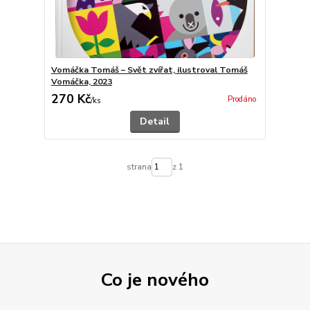
Vomáčka Tomáš – Svět zvířat, ilustroval Tomáš
Vomáčka, 2023
270 Kč
Prodáno
/
ks
Detail
strana
z 1
Co je nového