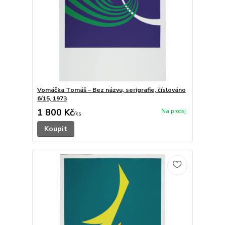
Vomáčka Tomáš – Bez názvu, serigrafie, číslováno
6/15, 1973
1 800 Kč
/
ks
Koupit