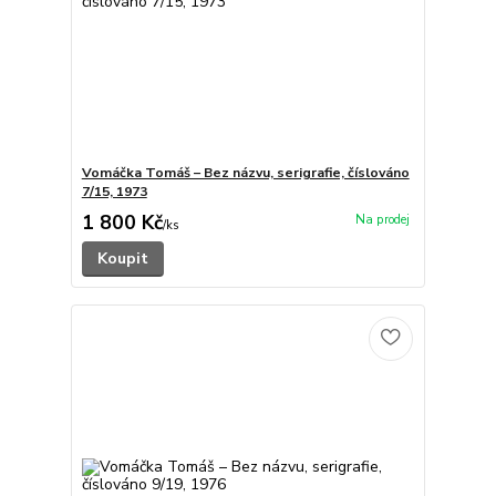
Vomáčka Tomáš – Bez názvu, serigrafie, číslováno
7/15, 1973
1 800 Kč
/
ks
Koupit