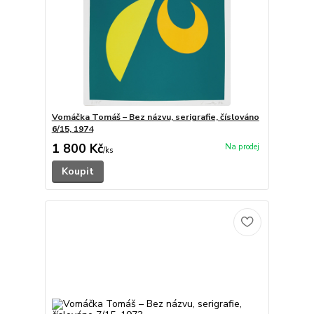
Vomáčka Tomáš – Bez názvu, serigrafie, číslováno
6/15, 1974
1 800 Kč
/
ks
Koupit