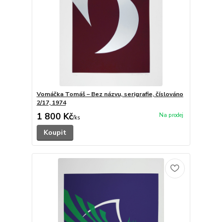
Vomáčka Tomáš – Bez názvu, serigrafie, číslováno
2/17, 1974
1 800 Kč
/
ks
Koupit