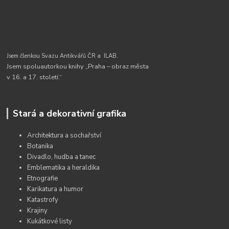
Jsem členkou Svazu Antikvářů ČR a
ILAB.
Jsem spoluautorkou knihy „Praha – obraz města
v 16. a 17. století.“
Stará a dekorativní grafika
Architektura a sochařství
Botanika
Divadlo, hudba a tanec
Emblematika a heraldika
Etnografie
Karikatura a humor
Katastrofy
Krajiny
Kukátkové listy