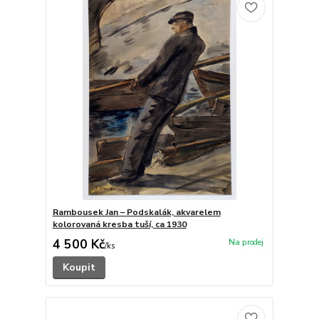
Rambousek Jan – Podskalák, akvarelem
kolorovaná kresba tuší, ca 1930
4 500 Kč
/
ks
Koupit