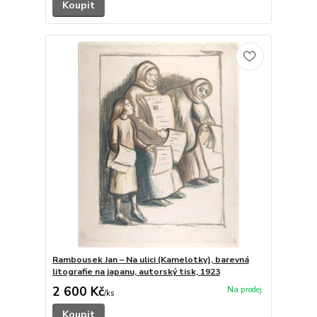
Koupit
Rambousek Jan – Na ulici (Kamelotky), barevná
litografie na japanu, autorský tisk, 1923
2 600 Kč
/
ks
Koupit