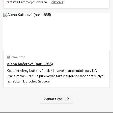
fantazie Lamrových obrazů.....
číst celé
05
.
04
.
2026
Alena Kučerová (nar. 1935)
Koupání Aleny Kučerové, tisk z kovové matrice (uložena v NG
Praha) z roku 1971 je publikován také v autorčině monografii. Nyní
jej nabízím k prodeji.
číst celé
Zobrazit vše