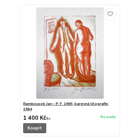
Rambousek Jan – P. F. 1965, barevná litografie,
1964
1 400 Kč
/
ks
Koupit