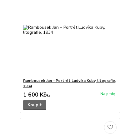
Rambousek Jan – Portrét Ludvíka Kuby, litografie,
1934
1 600 Kč
/
ks
Koupit