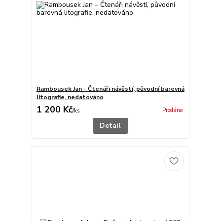
Rambousek Jan – Čtenáři návěstí, původní barevná
litografie, nedatováno
1 200 Kč
Prodáno
/
ks
Detail