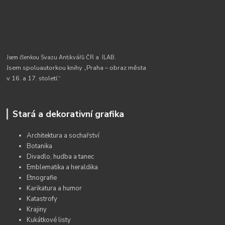
Jsem členkou Svazu Antikvářů ČR a
ILAB.
Jsem spoluautorkou knihy „Praha – obraz města
v 16. a 17. století.“
Stará a dekorativní grafika
Architektura a sochařství
Botanika
Divadlo, hudba a tanec
Emblematika a heraldika
Etnografie
Karikatura a humor
Katastrofy
Krajiny
Kukátkové listy