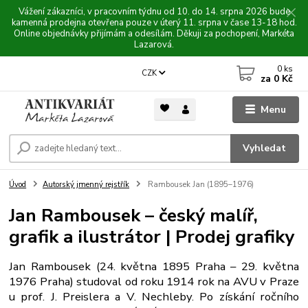
Vážení zákazníci, v pracovním týdnu od 10. do 14. srpna 2026 bude
kamenná prodejna otevřena pouze v úterý 11. srpna v čase 13-18 hod.
Online objednávky přijímám a odesílám. Děkuji za pochopení, Markéta
Lazarová.
0
ks
CZK
za
0 Kč
Menu
Vyhledat
Úvod
Autorský jmenný rejstřík
Rambousek Jan (1895–1976)
Jan Rambousek – český malíř,
grafik a ilustrátor | Prodej grafiky
Jan Rambousek (24. května 1895 Praha – 29. května
1976 Praha) studoval od roku 1914 rok na AVU v Praze
u prof. J. Preislera a V. Nechleby. Po získání ročního