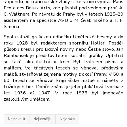
stipendia od francouzské vlády si ke studiu vybral Paris
Ecole des Beaux Arts, kde působil pod vedením prof. A.
C. Waltnera. Po návratu do Prahy byl v letech 1925–29
asistentem na speciálce AVU u M. Švabinského a T. F.
Šimona.
Spoluzaložil grafickou odbočku Umělecké besedy a do
roku 1928 byl redaktorem sborníku Hollar. Později
působil kreslil pro Lidové noviny nebo České slovo. Jan
Rambousek je představitelem sociální grafiky. Uplatnil
se také jako ilustrátor knih. Byl tvůrcem písma a
malířem. Ve třicátých letech se věnoval především
malbě, ztvárňoval zejména motivy z okolí Prahy. V 50. a
60. letech se věnoval krajinářské malbě s náměty z
Lužických hor. Dobře známa je jeho plakátová tvorba z
let 1936 až 1947. V roce 1975 byl jmenován
zasloužilým umělcem.
Nejnovější
Nejlevnější
Nejdražší