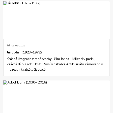
03
.
05
.
2026
Jiří John (1923–1972)
Krásná litografie z rané tvorby Jiřího Johna – Milenci v parku,
vzácné dílo z roku 1945. Nyní v nabídce Antikvariátu, rámováno v
muzeální kvalitě...
číst celé