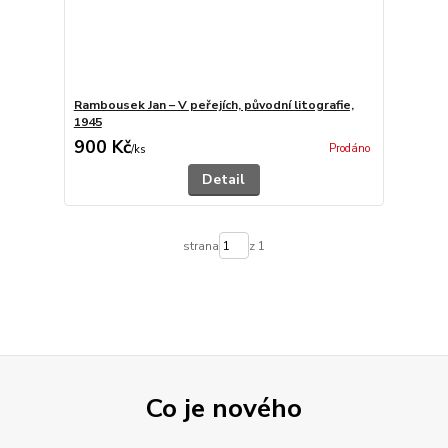
Rambousek Jan – V peřejích, původní litografie,
1945
900 Kč
Prodáno
/
ks
Detail
strana
z 1
Co je nového