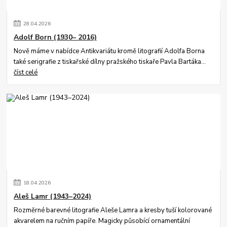
28
.
04
.
2026
Adolf Born (1930– 2016)
Nově máme v nabídce Antikvariátu kromě litografií Adolfa Borna
také serigrafie z tiskařské dílny pražského tiskaře Pavla Bartáka...
číst celé
18
.
04
.
2026
Aleš Lamr (1943–2024)
Rozměrné barevné litografie Aleše Lamra a kresby tuší kolorované
akvarelem na ručním papíře. Magicky působící ornamentální