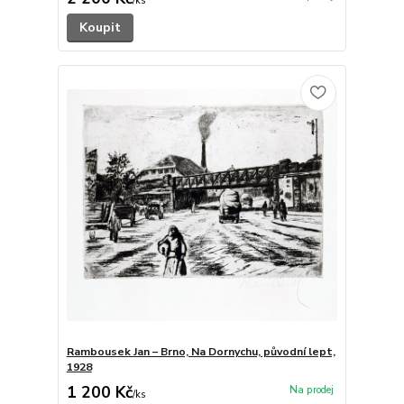
/
ks
Koupit
Rambousek Jan – Brno, Na Dornychu, původní lept,
1928
1 200 Kč
/
ks