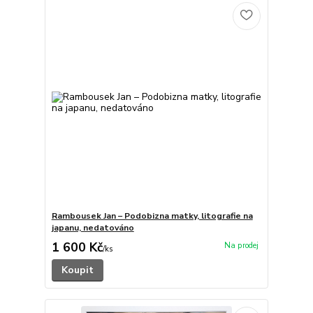
Rambousek Jan – Podobizna matky, litografie na
japanu, nedatováno
1 600 Kč
/
ks
Koupit