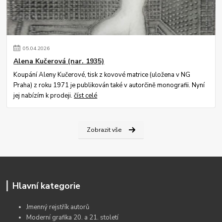
05
.
04
.
2026
Alena Kučerová (nar. 1935)
Koupání Aleny Kučerové, tisk z kovové matrice (uložena v NG
Praha) z roku 1971 je publikován také v autorčině monografii. Nyní
jej nabízím k prodeji.
číst celé
Zobrazit vše
Hlavní kategorie
Jmenný rejstřík autorů
Moderní grafika 20. a 21. století