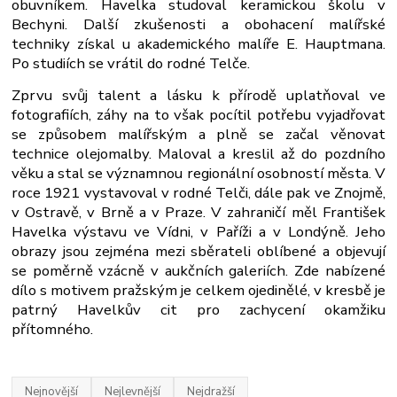
obuvníkem. Havelka studoval keramickou školu v
Bechyni. Další zkušenosti a obohacení malířské
techniky získal u akademického malíře E. Hauptmana.
Po studiích se vrátil do rodné Telče.
Zprvu svůj talent a lásku k přírodě uplatňoval ve
fotografiích, záhy na to však pocítil potřebu vyjadřovat
se způsobem malířským a plně se začal věnovat
technice olejomalby. Maloval a kreslil až do pozdního
věku a stal se významnou regionální osobností města. V
roce 1921 vystavoval v rodné Telči, dále pak ve Znojmě,
v Ostravě, v Brně a v Praze. V zahraničí měl František
Havelka výstavu ve Vídni, v Paříži a v Londýně. Jeho
obrazy jsou zejména mezi sběrateli oblíbené a objevují
se poměrně vzácně v aukčních galeriích. Zde nabízené
dílo s motivem pražským je celkem ojedinělé, v kresbě je
patrný Havelkův cit pro zachycení okamžiku
přítomného.
Nejnovější
Nejlevnější
Nejdražší