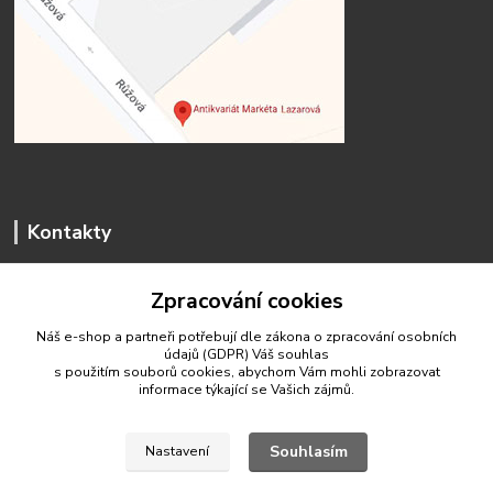
Kontakty
Zpracování cookies
Náš e-shop a partneři potřebují dle zákona o zpracování osobních
údajů (GDPR) Váš
souhlas
antikvariat.marketa.lazarova@gmail.com
s použitím souborů cookies, abychom Vám mohli zobrazovat
informace týkající se Vašich zájmů.
Souhlasím
Nastavení
© 2020 Antikvariát Markéta Lazarová