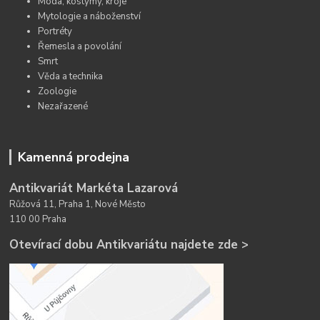
Móda, kostýmy, kroje
Mytologie a náboženství
Portréty
Řemesla a povolání
Smrt
Věda a technika
Zoologie
Nezařazené
Kamenná prodejna
Antikvariát Markéta Lazarová
Růžová 11, Praha 1, Nové Město
110 00 Praha
Otevírací dobu Antikvariátu najdete zde >