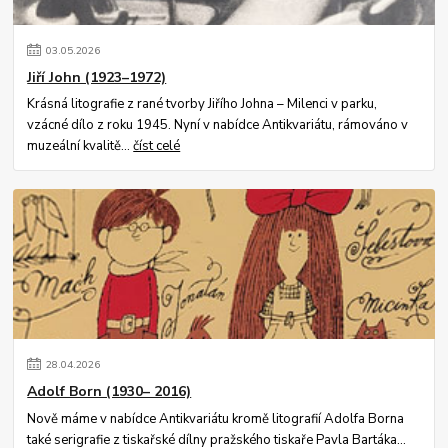
03
.
05
.
2026
Jiří John (1923–1972)
Krásná litografie z rané tvorby Jiřího Johna – Milenci v parku,
vzácné dílo z roku 1945. Nyní v nabídce Antikvariátu, rámováno v
muzeální kvalitě...
číst celé
28
.
04
.
2026
Adolf Born (1930– 2016)
Nově máme v nabídce Antikvariátu kromě litografií Adolfa Borna
také serigrafie z tiskařské dílny pražského tiskaře Pavla Bartáka...