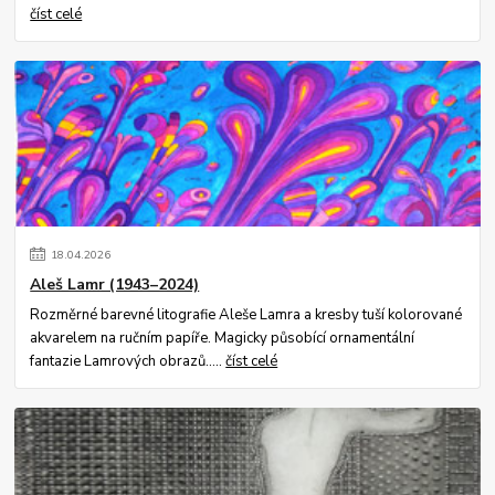
číst celé
18
.
04
.
2026
Aleš Lamr (1943–2024)
Rozměrné barevné litografie Aleše Lamra a kresby tuší kolorované
akvarelem na ručním papíře. Magicky působící ornamentální
fantazie Lamrových obrazů.....
číst celé