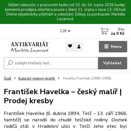
Vážení zákazníci, v pracovním týdnu od 10. do 14. srpna 2026 bude
kamenná prodejna otevřena pouze v úterý 11. srpna v čase 13-18 hod.
Online objednávky přijímám a odesílám. Děkuji za pochopení, Markéta
Lazarová.
0
ks
CZK
za
0 Kč
Menu
Vyhledat
Úvod
Autorský jmenný rejstřík
Havelka František (1894–1966)
František Havelka – český malíř |
Prodej kresby
František Havelka (6. dubna 1894, Telč – 13. září 1966,
tamtéž) se narodil do chudé telčské rodiny. Domek
rodičů stál v Hradební ulici v Telči. Jeho otec byl