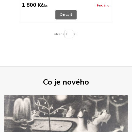
1 800 Kč
Prodáno
/
ks
Detail
strana
z 1
Co je nového