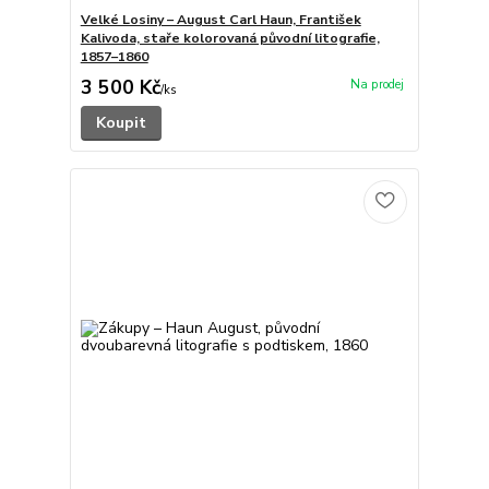
Velké Losiny – August Carl Haun, František
Kalivoda, staře kolorovaná původní litografie,
1857–1860
3 500 Kč
/
ks
Koupit