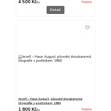
4 500 Kč
Prodáno
/
ks
Detail
Jezeří – Haun August, původní dvoubarevná
litografie s podtiskem, 1860
1 800 Kč
Prodáno
/
ks