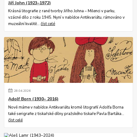
Jiří John (1923–1972)
Krásná litografie z rané tvorby Jiřího Johna – Milenci v parku,
vzácné dílo z roku 1945. Nyní v nabídce Antikvariátu, rámováno v
muzeální kvalitě...
číst celé
28
.
04
.
2026
Adolf Born (1930– 2016)
Nově máme v nabídce Antikvariátu kromě litografií Adolfa Borna
také serigrafie z tiskařské dílny pražského tiskaře Pavla Bartáka...
číst celé