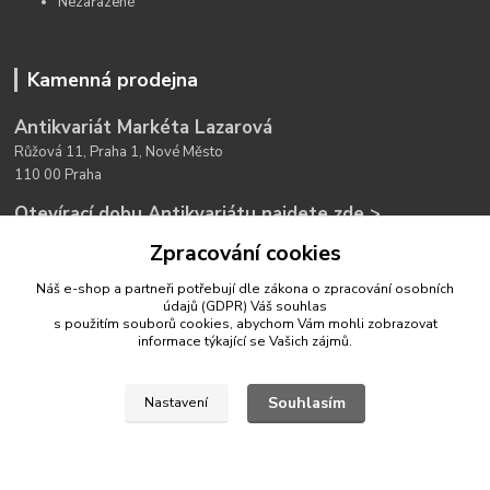
Nezařazené
Kamenná prodejna
Antikvariát Markéta Lazarová
Růžová 11, Praha 1, Nové Město
110 00 Praha
Otevírací dobu Antikvariátu najdete zde >
Zpracování cookies
Náš e-shop a partneři potřebují dle zákona o zpracování osobních
údajů (GDPR) Váš
souhlas
s použitím souborů cookies, abychom Vám mohli zobrazovat
informace týkající se Vašich zájmů.
Kontakty
Souhlasím
Nastavení