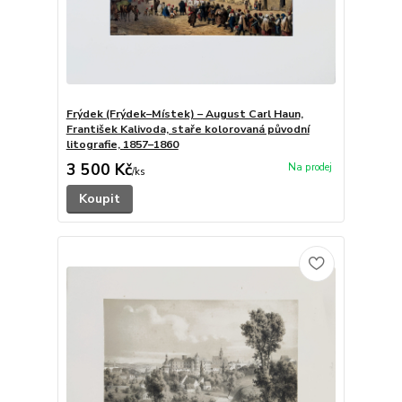
Frýdek (Frýdek–Místek) – August Carl Haun,
František Kalivoda, staře kolorovaná původní
litografie, 1857–1860
3 500 Kč
/
ks
Koupit