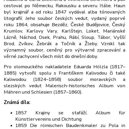
cestoval po Německu, Rakousku a severu Itálie. Haun
byl krajinář a od roku 1847 vydával alba tónovaných
litografií. Jeho soubor českých vedut, vydaný poprvé
roku 1864, obsahuje Bezděz, České Budějovice, Český
Krumlov, Karlovy Vary, Karlštejn, Loket, Mariánské
Lázně, Náchod, Osek, Prahu, Rábí, Sloup, Tábor, Vyšší
Brod, Zvíkov, Žebrák a Točník a Žleby. Vznikl tak
významný soubor, ceněný pro výtvarné zpracování a
věrné zachycení všech míst do dnešní doby.
Pro olomouckého nakladatele Eduarda Hölzla (1817–
1885) vytvořil spolu s Františkem Kalivodou či také
Kaliwodou (1824–1858) soubor moravských a
slezských vedut Malerisch-historisches Album von
Mähren und Schlesien (1857–1860).
Známá díla:
1857 Krajiny se stafáží, Album für
Künstlervereins und Dichtung
1859 Die römischen Baudenkmaler zu Pola in