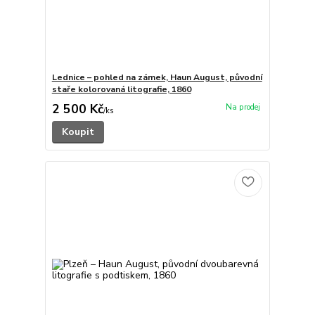
Lednice – pohled na zámek, Haun August, původní
staře kolorovaná litografie, 1860
2 500 Kč
/
ks
Koupit