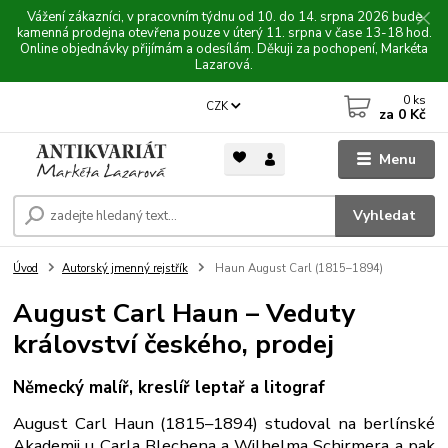
Vážení zákazníci, v pracovním týdnu od 10. do 14. srpna 2026 bude
kamenná prodejna otevřena pouze v úterý 11. srpna v čase 13-18 hod.
Online objednávky přijímám a odesílám. Děkuji za pochopení, Markéta
Lazarová.
0
ks
CZK
za
0 Kč
Menu
Vyhledat
Úvod
Autorský jmenný rejstřík
Haun August Carl (1815–1894)
August Carl Haun – Veduty
království českého, prodej
Německý malíř, kreslíř leptař a litograf
August Carl Haun (1815–1894) studoval na berlínské
Akademii u Carla Blechena a Wilhelma Schirmera a pak