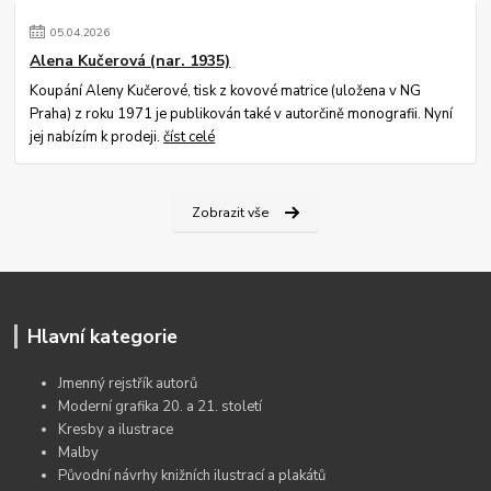
05
.
04
.
2026
Alena Kučerová (nar. 1935)
Koupání Aleny Kučerové, tisk z kovové matrice (uložena v NG
Praha) z roku 1971 je publikován také v autorčině monografii. Nyní
jej nabízím k prodeji.
číst celé
Zobrazit vše
Hlavní kategorie
Jmenný rejstřík autorů
Moderní grafika 20. a 21. století
Kresby a ilustrace
Malby
Původní návrhy knižních ilustrací a plakátů