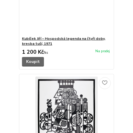
Kubíček Jiří – Hospodská legenda na čtyři doby,
kresba tuší, 1971
1 200 Kč
/
ks
Koupit