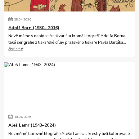
28
.
04
.
2026
Adolf Born (1930– 2016)
Nově máme v nabídce Antikvariátu kromě litografií Adolfa Borna
také serigrafie z tiskařské dílny pražského tiskaře Pavla Bartáka...
číst celé
18
.
04
.
2026
Aleš Lamr (1943–2024)
Rozměrné barevné litografie Aleše Lamra a kresby tuší kolorované