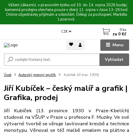
Vážení zákazníci, v pracovním týdnu od 10. do 14. srpna 2026 bude
kamenná prodejna otevřena pouze v úterý 11. srpna v čase 13-18 hod.
Online objednávky přijímám a odesílám. Děkuji za pochopení, Markéta
Lazarová.
0
ks
CZK
za
0 Kč
Menu
Vyhledat
Úvod
Autorský jmenný rejstřík
Kubíček Jiří (nar. 1930)
Jiří Kubíček – český malíř a grafik |
Grafika, prodej
Jiří Kubíček (13. prosince 1930 v Praze-Kbelích)
studoval na VŠUP v Praze u profesora F. Muziky. Ve své
výtvarné tvorbě se věnuje lavírované kresbě a technice
monotypu. Věnoval se též malbě emailem na plátno a