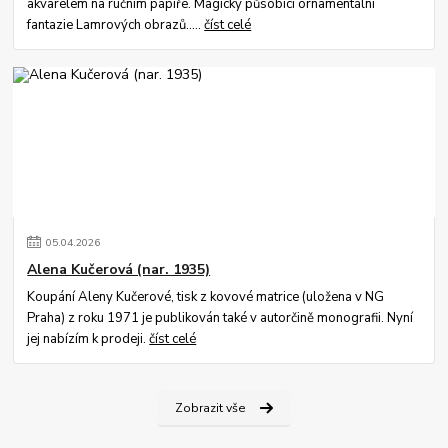
akvarelem na ručním papíře. Magicky působící ornamentální
fantazie Lamrových obrazů.....
číst celé
05
.
04
.
2026
Alena Kučerová (nar. 1935)
Koupání Aleny Kučerové, tisk z kovové matrice (uložena v NG
Praha) z roku 1971 je publikován také v autorčině monografii. Nyní
jej nabízím k prodeji.
číst celé
Zobrazit vše