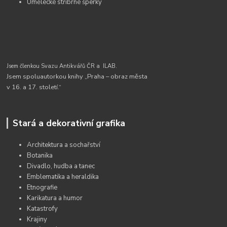
Umělecké stříbrné šperky
Jsem členkou Svazu Antikvářů ČR a
ILAB.
Jsem spoluautorkou knihy „Praha – obraz města
v 16. a 17. století.“
Stará a dekorativní grafika
Architektura a sochařství
Botanika
Divadlo, hudba a tanec
Emblematika a heraldika
Etnografie
Karikatura a humor
Katastrofy
Krajiny