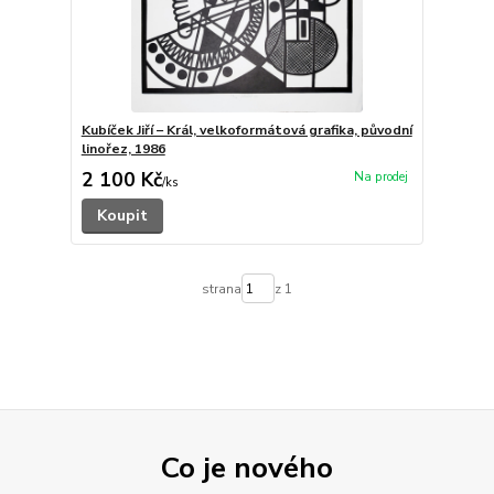
Kubíček Jiří – Král, velkoformátová grafika, původní
linořez, 1986
2 100 Kč
/
ks
Koupit
strana
z 1
Co je nového