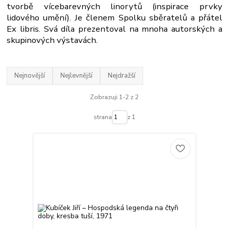
tvorbě vícebarevných linorytů (inspirace prvky
lidového umění). Je členem Spolku sběratelů a přátel
Ex libris. Svá díla prezentoval na mnoha autorských a
skupinových výstavách.
Nejnovější
Nejlevnější
Nejdražší
Zobrazuji 1-2 z 2
strana
z 1