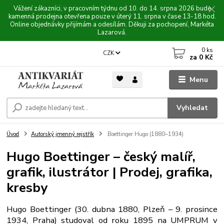
Vážení zákazníci, v pracovním týdnu od 10. do 14. srpna 2026 bude
kamenná prodejna otevřena pouze v úterý 11. srpna v čase 13-18 hod.
Online objednávky přijímám a odesílám. Děkuji za pochopení, Markéta
Lazarová.
0
ks
CZK
za
0 Kč
Menu
Vyhledat
Úvod
Autorský jmenný rejstřík
Boettinger Hugo (1880–1934)
Hugo Boettinger – český malíř,
grafik, ilustrátor | Prodej, grafika,
kresby
Hugo Boettinger (30. dubna 1880, Plzeň – 9. prosince
1934, Praha) studoval od roku 1895 na UMPRUM v