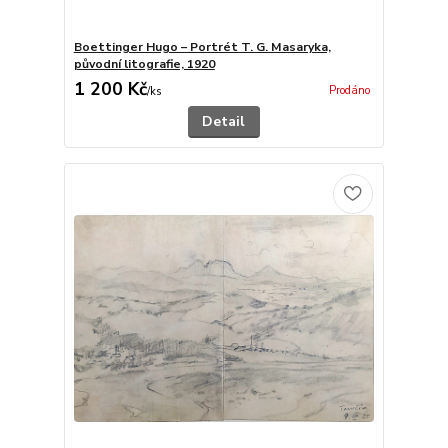
Boettinger Hugo – Portrét T. G. Masaryka,
původní litografie, 1920
1 200 Kč
Prodáno
/
ks
Detail