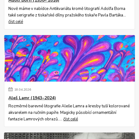
Adolf Born (1930– 2016)
Nově máme v nabídce Antikvariátu kromě litografií Adolfa Borna
také serigrafie z tiskařské dílny pražského tiskaře Pavla Bartáka...
číst celé
18
.
04
.
2026
Aleš Lamr (1943–2024)
Rozměrné barevné litografie Aleše Lamra a kresby tuší kolorované
akvarelem na ručním papíře. Magicky působící ornamentální
fantazie Lamrových obrazů.....
číst celé