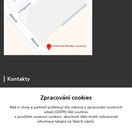
Kontakty
Zpracování cookies
Náš e-shop a partneři potřebují dle zákona o zpracování osobních
údajů (GDPR) Váš
souhlas
antikvariat.marketa.lazarova@gmail.com
s použitím souborů cookies, abychom Vám mohli zobrazovat
informace týkající se Vašich zájmů.