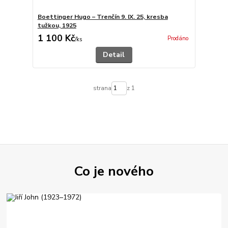
Boettinger Hugo – Trenčín 9. IX. 25, kresba
tužkou, 1925
1 100 Kč
Prodáno
/
ks
Detail
strana
z 1
Co je nového