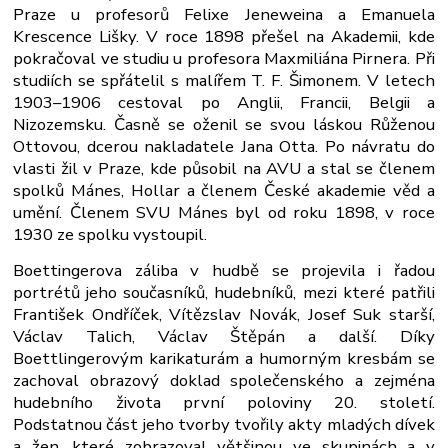
Praze u profesorů Felixe Jeneweina a Emanuela
Krescence Lišky. V roce 1898 přešel na Akademii, kde
pokračoval ve studiu u profesora Maxmiliána Pirnera. Při
studiích se spřátelil s malířem T. F. Šimonem. V letech
1903–1906 cestoval po Anglii, Francii, Belgii a
Nizozemsku. Časně se oženil se svou láskou Růženou
Ottovou, dcerou nakladatele Jana Otta. Po návratu do
vlasti žil v Praze, kde působil na AVU a stal se členem
spolků Mánes, Hollar a členem České akademie věd a
umění. Členem SVU Mánes byl od roku 1898, v roce
1930 ze spolku vystoupil.
Boettingerova záliba v hudbě se projevila i řadou
portrétů jeho současníků, hudebníků, mezi které patřili
František Ondříček, Vítězslav Novák, Josef Suk starší,
Václav Talich, Václav Štěpán a další. Díky
Boettlingerovým karikaturám a humorným kresbám se
zachoval obrazový doklad společenského a zejména
hudebního života první poloviny 20. století.
Podstatnou část jeho tvorby tvořily akty mladých dívek
a žen, které zobrazoval většinou ve skupinách a v