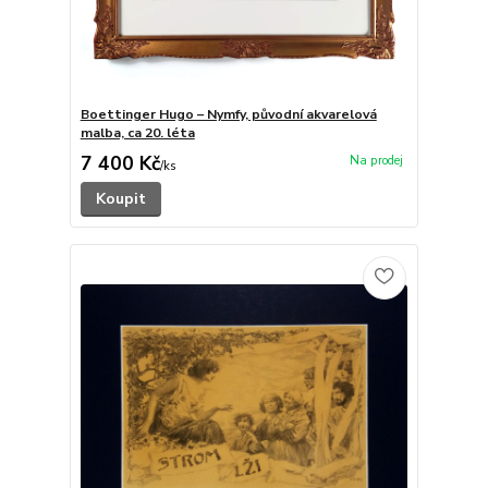
Boettinger Hugo – Nymfy, původní akvarelová
malba, ca 20. léta
7 400 Kč
/
ks
Koupit