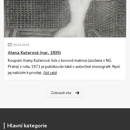
05
.
04
.
2026
Alena Kučerová (nar. 1935)
Koupání Aleny Kučerové, tisk z kovové matrice (uložena v NG
Praha) z roku 1971 je publikován také v autorčině monografii. Nyní
jej nabízím k prodeji.
číst celé
Zobrazit vše
Hlavní kategorie