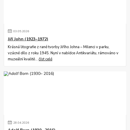
03
.
05
.
2026
Jiří John (1923–1972)
Krásná litografie z rané tvorby Jiřího Johna – Milenci v parku,
vzácné dílo z roku 1945. Nyní v nabídce Antikvariátu, rámováno v
muzeální kvalitě...
číst celé
28
.
04
.
2026