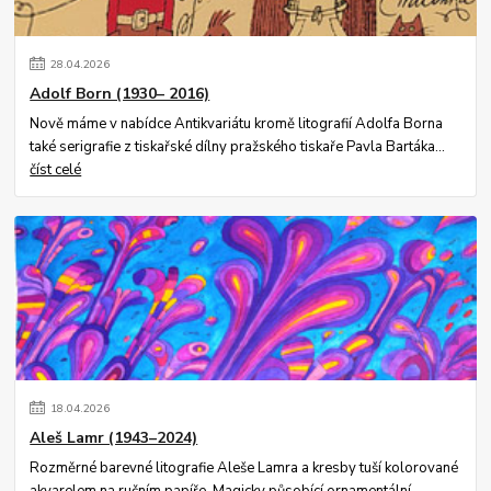
28
.
04
.
2026
Adolf Born (1930– 2016)
Nově máme v nabídce Antikvariátu kromě litografií Adolfa Borna
také serigrafie z tiskařské dílny pražského tiskaře Pavla Bartáka...
číst celé
18
.
04
.
2026
Aleš Lamr (1943–2024)
Rozměrné barevné litografie Aleše Lamra a kresby tuší kolorované
akvarelem na ručním papíře. Magicky působící ornamentální