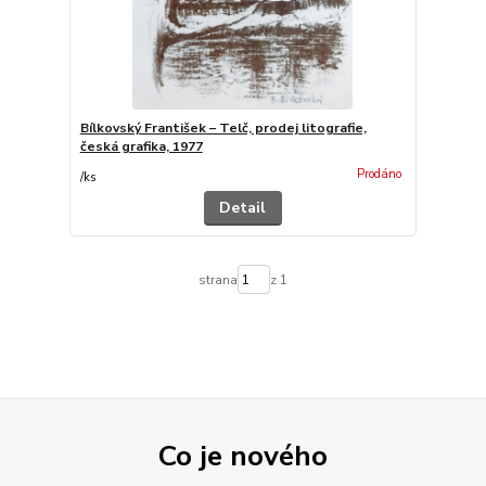
Bílkovský František – Telč, prodej litografie,
česká grafika, 1977
Prodáno
/
ks
Detail
strana
z 1
Co je nového