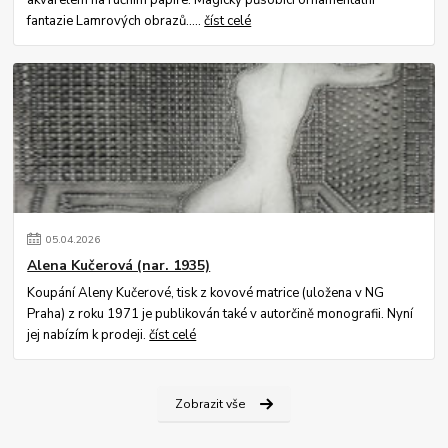
fantazie Lamrových obrazů.....
číst celé
05
.
04
.
2026
Alena Kučerová (nar. 1935)
Koupání Aleny Kučerové, tisk z kovové matrice (uložena v NG
Praha) z roku 1971 je publikován také v autorčině monografii. Nyní
jej nabízím k prodeji.
číst celé
Zobrazit vše