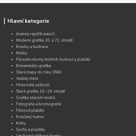
Hlavní kategorie
Jmenný rejstřík autorů
Moderní grafika 20. a 21. století
Kresby a ilustrace
Malby
Původní návrhy knižních ilustrací a plakátů
Bohemikální grafika
Staré mapy do roku 1860
Veduty měst
Historické události
Stará grafika 16.–19. století
Grafika starých mistrů
Fotografie a bromografie
Filmové plakáty
Kreslený humor
Knihy
Sochy a plastiky
Umělecké stříbrné šperky