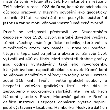
malíř Antonín Václav Slavíček. Po maturitě na reálce v
Telči odešel v roce 1928 do Brna, kde až do odchodu do
důchodu pracoval v hlavním povolání jako geodetický
technik. Stálé zaměstnání mu poskytlo existenční
jistotu a tak se mohl věnoval vlastní umělecké tvorbě.
Prvně se veřejnosti představil ve Studentském
časopise v roce 1926. Osvojil si a také dovedně využíval
téměř všechny známé grafické techniky, které volil s
mimořádným citem pro námět. S bravurou používal
litografii, lept, suchou jehlu a akvatintu. Za svůj život
vytvořil asi 400 ex libris. Mezi sběrateli drobné grafiky
jsou dodnes vyhledávány také jeho novoročenky,
kterých bychom napočítali několik stovek. Kromě koní
se věnoval námětům z přírody Vysočiny. Jeho ilustrace
zdobí 115 knih. Tvořil i velké grafické soubory a
bezpočet volných grafických listů. Jeho dílo je
zastoupeno v soukromých sbírkách, ale i ve sbírkách
Národní galerie v Praze, Moravské galerie v Brně a
dalších institucí. Bezpočet domácích výstav doplnil
ještě výstavami v Lisabonu, Hamburku, Moskvě a dalších