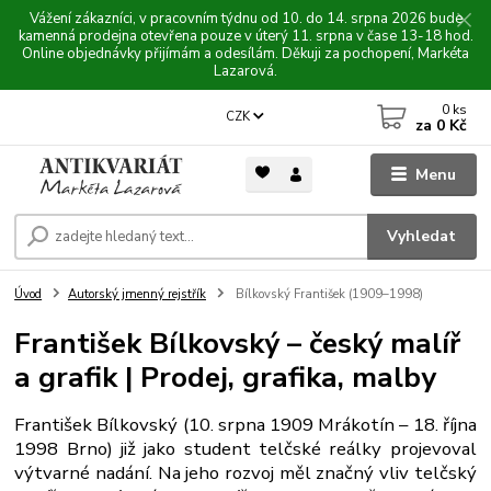
Vážení zákazníci, v pracovním týdnu od 10. do 14. srpna 2026 bude
kamenná prodejna otevřena pouze v úterý 11. srpna v čase 13-18 hod.
Online objednávky přijímám a odesílám. Děkuji za pochopení, Markéta
Lazarová.
0
ks
CZK
za
0 Kč
Menu
Vyhledat
Úvod
Autorský jmenný rejstřík
Bílkovský František (1909–1998)
František Bílkovský – český malíř
a grafik | Prodej, grafika, malby
František Bílkovský (10. srpna 1909 Mrákotín – 18. října
1998 Brno) již jako student telčské reálky projevoval
výtvarné nadání. Na jeho rozvoj měl značný vliv telčský