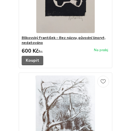
Bílkovský František – Bez názvu, původní linoryt,
nedatováno
600 Kč
/
ks
Koupit