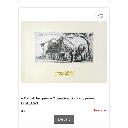
– Callot Jacques – Odpočívající cikáni, původní
lept, 1621
Prodáno
/
ks
Detail