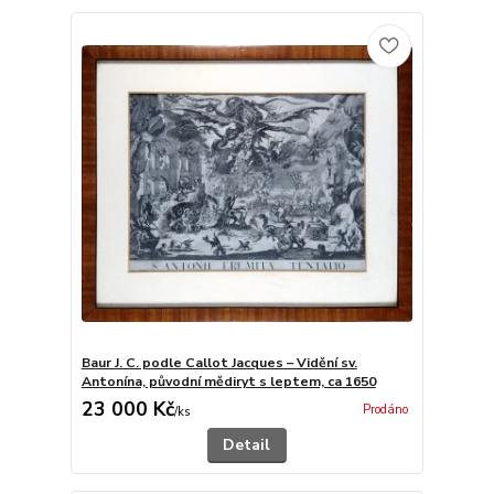
Baur J. C. podle Callot Jacques – Vidění sv.
Antonína, původní mědiryt s leptem, ca 1650
23 000 Kč
Prodáno
/
ks
Detail