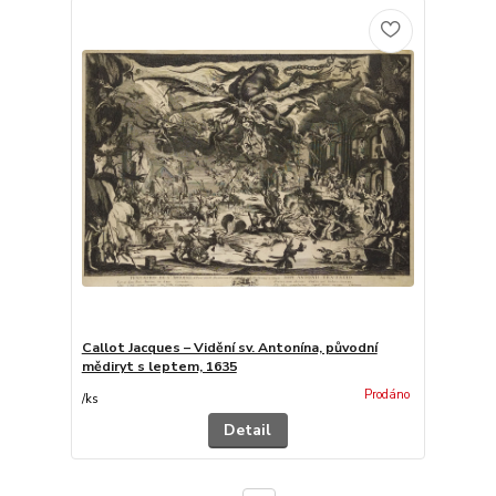
Callot Jacques – Vidění sv. Antonína, původní
mědiryt s leptem, 1635
Prodáno
/
ks
Detail