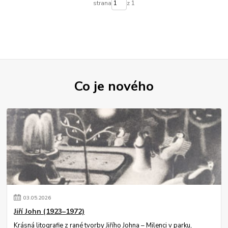
strana
z 1
Co je nového
03
.
05
.
2026
Jiří John (1923–1972)
Krásná litografie z rané tvorby Jiřího Johna – Milenci v parku,