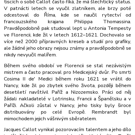
tiscích o sobě Callot často říká, že má šlechtický status.
V patnácti letech se vyučil zlatníkem, ale brzy poté
odcestoval do Říma, kde se naučil rytectví od
francouzského krajana Philippa Thomassina.
Pravděpodobně pak studoval lept u Antonia Tempesty
ve Florencii, kde žil v letech 1612–1621. Dochovalo se
více než 2000 přípravných kreseb a studií pro grafiky,
ale žádné jeho obrazy nejsou známy a pravděpodobně se
nikdy nevyučil malířem.
Během svého období ve Florencii se stal nezávislým
mistrem a často pracoval pro Medicejský dvůr. Po smrti
Cosima II de' Medici během roku 1621 se vrátil do
Nancy, kde žil po zbytek svého života, později během
desetiletí navštívil Paříž a Nizozemsko. Práci od něj
žádali nakladatelé v Lotrinsku, Francii a Španělsku a v
Paříži. Ačkoli zůstal v Nancy, jeho tisky byly široce
distribuovány po celé Evropě. Rembrandt byl
mimochodem jejich vášnivým sběratelem.
Jacques Callot vynikal pozorovacím talentem a jeho dílo