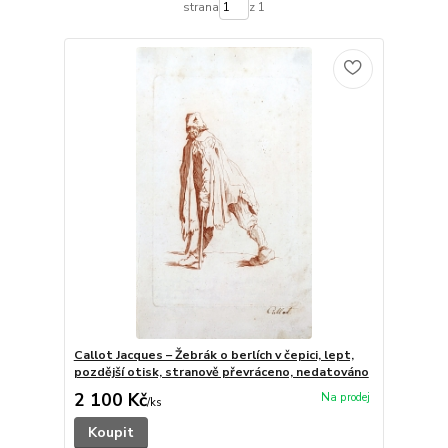
strana
z 1
Callot Jacques – Žebrák o berlích v čepici, lept,
pozdější otisk, stranově převráceno, nedatováno
2 100 Kč
/
ks
Koupit