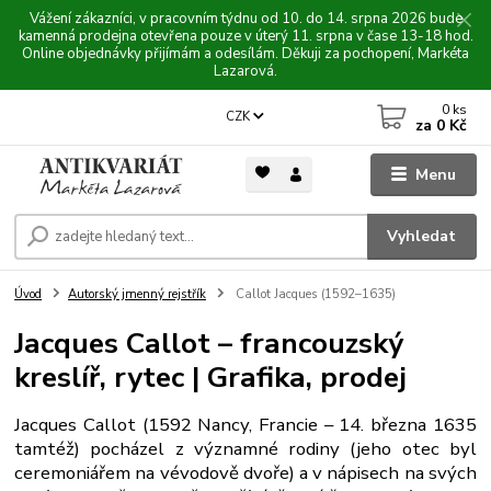
Vážení zákazníci, v pracovním týdnu od 10. do 14. srpna 2026 bude
kamenná prodejna otevřena pouze v úterý 11. srpna v čase 13-18 hod.
Online objednávky přijímám a odesílám. Děkuji za pochopení, Markéta
Lazarová.
0
ks
CZK
za
0 Kč
Menu
Vyhledat
Úvod
Autorský jmenný rejstřík
Callot Jacques (1592–1635)
Jacques Callot – francouzský
kreslíř, rytec | Grafika, prodej
Jacques Callot (1592 Nancy, Francie – 14. března 1635
tamtéž) pocházel z významné rodiny (jeho otec byl
ceremoniářem na vévodově dvoře) a v nápisech na svých