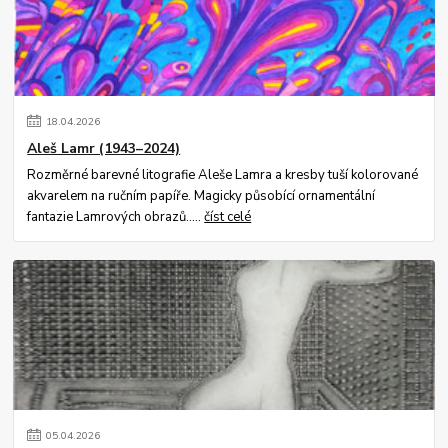
18
.
04
.
2026
Aleš Lamr (1943–2024)
Rozměrné barevné litografie Aleše Lamra a kresby tuší kolorované
akvarelem na ručním papíře. Magicky působící ornamentální
fantazie Lamrových obrazů.....
číst celé
05
.
04
.
2026