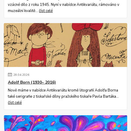
vzácné dílo z roku 1945. Nyní v nabídce Antikvariátu, rámováno v
muzeální kvalitě...
číst celé
28
.
04
.
2026
Adolf Born (1930– 2016)
Nově máme v nabídce Antikvariátu kromě litografií Adolfa Borna
také serigrafie z tiskařské dílny pražského tiskaře Pavla Bartáka...
číst celé