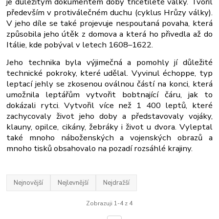
je důležitým dokumentem doby třicetileté války. Tvořil
především v protiválečném duchu (cyklus Hrůzy války).
V jeho díle se také projevuje nespoutaná povaha, která
způsobila jeho útěk z domova a která ho přivedla až do
Itálie, kde pobýval v letech 1608–1622.
Jeho technika byla výjimečná a pomohly jí důležité
technické pokroky, které udělal. Vyvinul échoppe, typ
leptací jehly se zkosenou oválnou částí na konci, která
umožnila leptářům vytvořit bobtnající čáru, jak to
dokázali rytci. Vytvořil více než 1 400 leptů, které
zachycovaly život jeho doby a představovaly vojáky,
klauny, opilce, cikány, žebráky i život u dvora. Vyleptal
také mnoho náboženských a vojenských obrazů a
mnoho tisků obsahovalo na pozadí rozsáhlé krajiny.
Nejnovější
Nejlevnější
Nejdražší
Zobrazuji 1-4 z 4