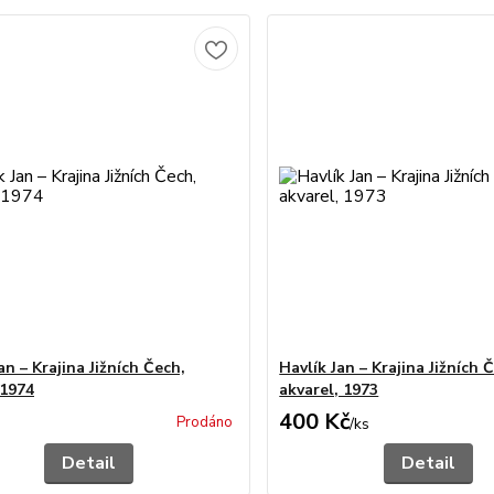
an – Krajina Jižních Čech,
Havlík Jan – Krajina Jižních 
 1974
akvarel, 1973
400 Kč
Prodáno
/
ks
Detail
Detail