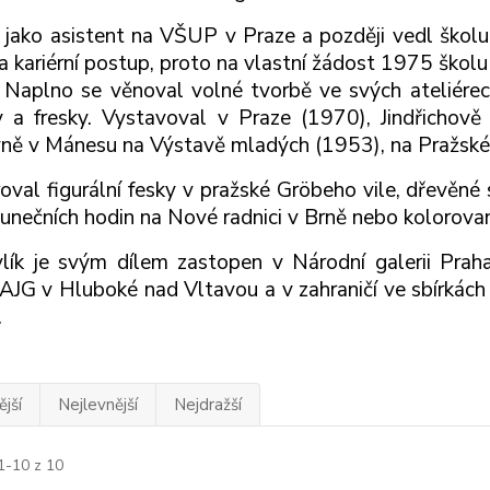
 jako asistent na VŠUP v Praze a později vedl školu fi
na kariérní postup, proto na vlastní žádost 1975 školu
 Naplno se věnoval volné tvorbě ve svých ateliérech
 a fresky. Vystavoval v Praze (1970), Jindřichově
vně v Mánesu na Výstavě mladých (1953), na Pražské
oval figurální fesky v pražské Gröbeho vile, dřevěné
 slunečních hodin na Nové radnici v Brně nebo kolorovan
lík je svým dílem zastopen v Národní galerii Pra
 AJG v Hluboké nad Vltavou a v zahraničí ve sbírkách 
.
jší
Nejlevnější
Nejdražší
1-10 z 10