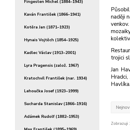
Fingesten Michel (1884–1943)
Působil
Kaván František (1866–1941)
naději 
venkov.
Kotěra Jan (1871–1923)
mozaiky
kolekti
Hynais Vojtěch (1854–1925)
Restaur
Kadlec Václav (1913–2001)
trojici
Lyra Pragensis (založ. 1967)
Jan Hav
Hradci,
Kratochvíl František (nar. 1934)
Havlíka
Lehoučka Josef (1923–1999)
Sucharda Stanislav (1866–1916)
Nejnově
Adámek Rudolf (1882–1953)
Zobrazuji 
Max František (1895–1969)