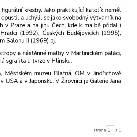
gurální kresby. Jako praktikující katolík neměl
 opustil a uchýlil se jako svobodný výtvarník na
 v Praze a na jihu Čech, kde k malbě přidal i
 Hradci (1992), Českých Budějovicích (1995),
m Salonu II (1969) aj.
 stropy a nástěnné malby v Martinickém paláci,
á sgrafita u tvrze v Hlinsku.
ha, Městském muzeu Blatná, OM v Jindřichově
v USA a v Japonsku. V Žirovnici je Galerie Jana
strana
z 1