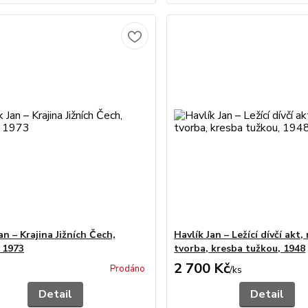
an – Krajina Jižních Čech,
Havlík Jan – Ležící dívčí akt,
, 1973
tvorba, kresba tužkou, 1948
2 700 Kč
Prodáno
/
ks
Detail
Detail