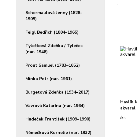
Schermaulová Jenny (1828–
1909)
Feigl Bedřich (1884–1965)
Tylečková Zdeňka / Tyleček
(nar. 1948)
Prout Samuel (1783–1852)
Minka Petr (nar. 1961)
Burgetová Zdeňka (1934–2017)
Havlík J
Vavrová Katarína (nar. 1964)
akvarel
/
ks
Hudeček František (1909–1990)
Němečková Kornelie (nar. 1932)