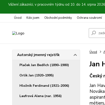
Vážení zákazníci, v pracovním týdnu od 10. do 14. srpna 202
Úvod
Kdo jsem
Obchodní podmínky
Ochrana soukromí
Úvod
A
Autorský jmenný rejstřík
Jan 
Plaček Jan Bedřich (1890–1980)
Český m
Orlík Jan (1920–1995)
Jan Hav
Hložník Ferdinand (1921–2006)
Nováka
Laufrová Alena (nar. 1956)
aspiran
métiers