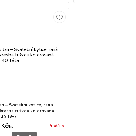
an – Svatební kytice, raná
 kresba tužkou kolorovaná
40. léta
 Kč
Prodáno
/
ks