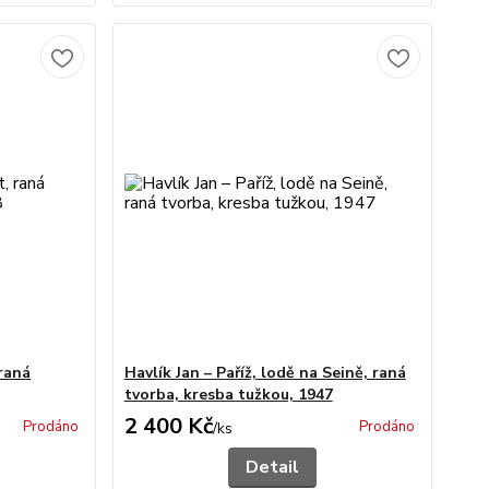
 raná
Havlík Jan – Paříž, lodě na Seině, raná
tvorba, kresba tužkou, 1947
2 400 Kč
Prodáno
Prodáno
/
ks
Detail