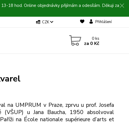
 13-18 hod. Online objednávky přijímám a odesílám. Děkuji za
Přihlášení
CZK
0
ks
za
0 Kč
kvarel
val na UMPRUM v Praze, zprvu u prof. Josefa
é (VŠUP) u Jana Baucha, 1950 absolvoval
aříži na École nationale supérieure d’arts et