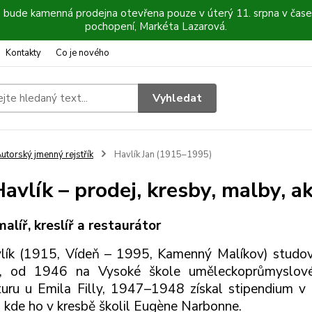
6 bude kamenná prodejna otevřena pouze v úterý 11. srpna v čase
pochopení, Markéta Lazarová.
Kontakty
Co je nového
Vyhledat
utorský jmenný rejstřík
Havlík Jan (1915–1995)
Havlík – prodej, kresby, malby, a
alíř, kreslíř a restaurátor
lík (1915, Vídeň – 1995, Kamenný Malíkov) studo
, od 1946 na Vysoké škole uměleckoprůmyslov
turu u Emila Filly, 1947–1948 získal stipendium v P
, kde ho v kresbě školil Eugène Narbonne.