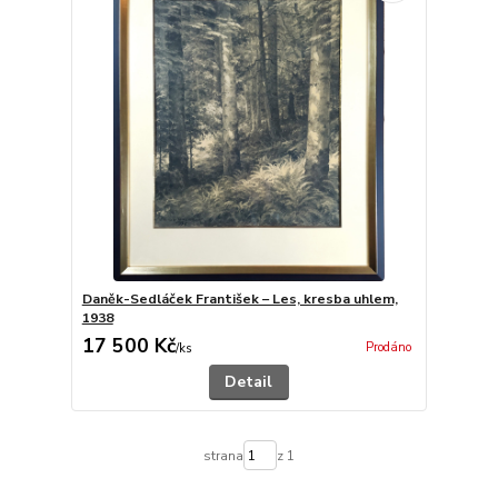
Daněk-Sedláček František – Les, kresba uhlem,
1938
17 500 Kč
Prodáno
/
ks
Detail
strana
z 1