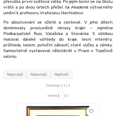
přerušila první světová válka. Po jejím konci se na školu
vrátil a po dvou letech přešel na Akademii výtvarného
umění k profesoru Vratislavu Nechlebovi.
Po absolvování se oženil a cestoval. V jeho dílech
dominovaly prosluněné obrazy krajin – zejména
Podkarpatské Rusi, Valašska a Slovácka. S oblibou
maloval daleké výhledy do kraje, lesní interiéry,
průhledy lesem, potoční zákoutí, staré uličky a zámky.
Samostatně vystavoval několikrát v Praze v Topičově
salonu.
Nejnovější
Nejlevnější
Nejdražší
Zobrazuji 1-1 z 1
strana
z 1