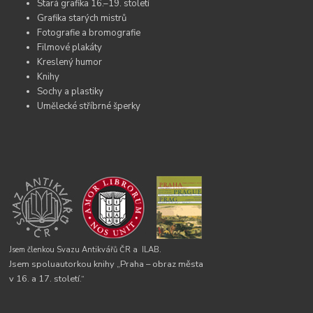
Stará grafika 16.–19. století
Grafika starých mistrů
Fotografie a bromografie
Filmové plakáty
Kreslený humor
Knihy
Sochy a plastiky
Umělecké stříbrné šperky
Jsem členkou Svazu Antikvářů ČR a
ILAB.
Jsem spoluautorkou knihy „Praha – obraz města
v 16. a 17. století.“