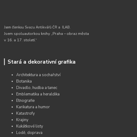
Jsem členkou Svazu Antikvářů ČR a
ILAB.
Jsem spoluautorkou knihy „Praha – obraz města
v 16. a 17. století.“
Stará a dekorativní grafika
Architektura a sochařství
Botanika
Divadlo, hudba a tanec
Emblematika a heraldika
Etnografie
Karikatura a humor
Katastrofy
Krajiny
Kukátkové listy
Lodě, doprava