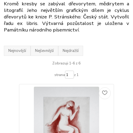
Kromě kresby se zabýval dřevorytem, mědirytem a
litografií. Jeho největším grafickým dílem je cyklus
dřevorytů ke knize P. Stránského: Český stát. Vytvořil
řadu ex libris. Výtvarná pozůstalost je uložena v
Památníku národního písemnictví.
Nejnovější
Nejlevnější
Nejdražší
Zobrazuji 1-6 z 6
strana
z 1