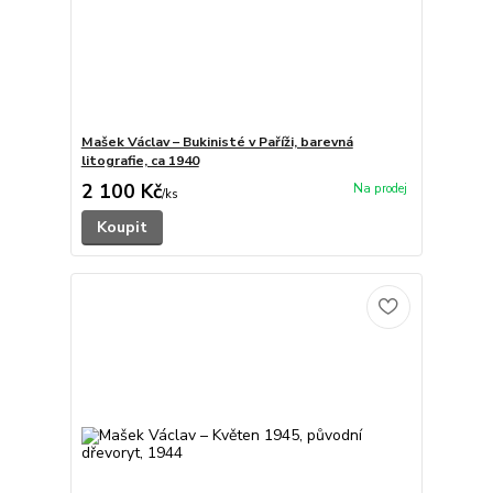
Mašek Václav – Bukinisté v Paříži, barevná
litografie, ca 1940
2 100 Kč
/
ks
Koupit