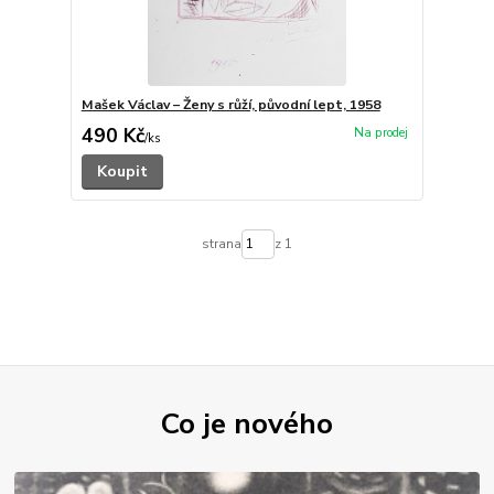
Mašek Václav – Ženy s růží, původní lept, 1958
490 Kč
/
ks
Koupit
strana
z 1
Co je nového