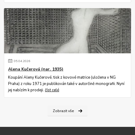
05
.
04
.
2026
Alena Kučerová (nar. 1935)
Koupání Aleny Kučerové, tisk z kovové matrice (uložena v NG
Praha) z roku 1971 je publikován také v autorčině monografii. Nyní
jej nabízím k prodeji.
číst celé
Zobrazit vše