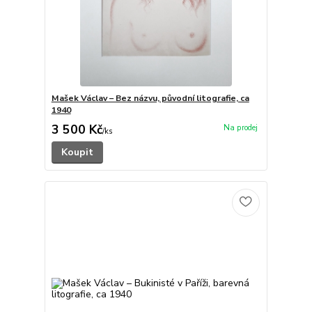
Mašek Václav – Bez názvu, původní litografie, ca
1940
3 500 Kč
/
ks
Koupit