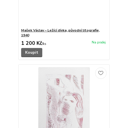
Mašek Václav – Ležící dívka, původní litografie,
1940
1 200 Kč
/
ks
Koupit