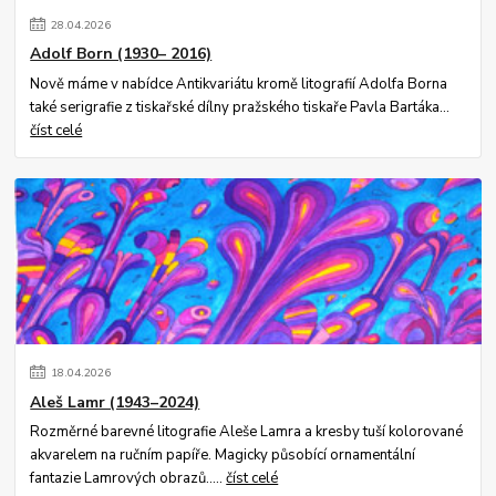
28
.
04
.
2026
Adolf Born (1930– 2016)
Nově máme v nabídce Antikvariátu kromě litografií Adolfa Borna
také serigrafie z tiskařské dílny pražského tiskaře Pavla Bartáka...
číst celé
18
.
04
.
2026
Aleš Lamr (1943–2024)
Rozměrné barevné litografie Aleše Lamra a kresby tuší kolorované
akvarelem na ručním papíře. Magicky působící ornamentální
fantazie Lamrových obrazů.....
číst celé