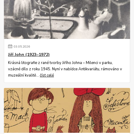
03
.
05
.
2026
Jiří John (1923–1972)
Krásná litografie z rané tvorby Jiřího Johna – Milenci v parku,
vzácné dílo z roku 1945. Nyní v nabídce Antikvariátu, rámováno v
muzeální kvalitě...
číst celé