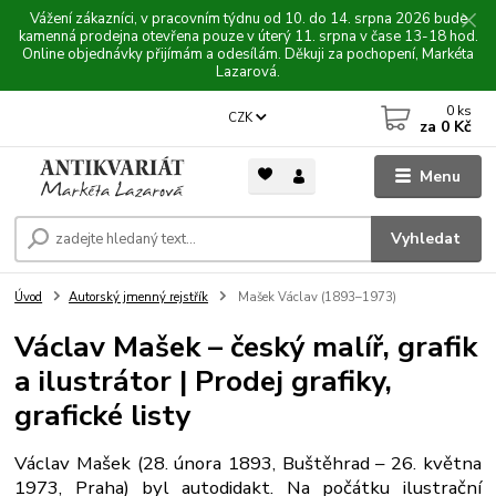
Vážení zákazníci, v pracovním týdnu od 10. do 14. srpna 2026 bude
kamenná prodejna otevřena pouze v úterý 11. srpna v čase 13-18 hod.
Online objednávky přijímám a odesílám. Děkuji za pochopení, Markéta
Lazarová.
0
ks
CZK
za
0 Kč
Menu
Vyhledat
Úvod
Autorský jmenný rejstřík
Mašek Václav (1893–1973)
Václav Mašek – český malíř, grafik
a ilustrátor | Prodej grafiky,
grafické listy
Václav Mašek (28. února 1893, Buštěhrad – 26. května
1973, Praha) byl autodidakt. Na počátku ilustrační