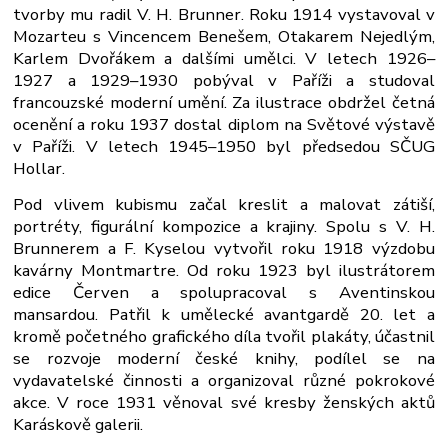
tvorby mu radil V. H. Brunner. Roku 1914 vystavoval v
Mozarteu s Vincencem Benešem, Otakarem Nejedlým,
Karlem Dvořákem a dalšími umělci. V letech 1926–
1927 a 1929–1930 pobýval v Paříži a studoval
francouzské moderní umění. Za ilustrace obdržel četná
ocenění a roku 1937 dostal diplom na Světové výstavě
v Paříži. V letech 1945–1950 byl předsedou SČUG
Hollar.
Pod vlivem kubismu začal kreslit a malovat zátiší,
portréty, figurální kompozice a krajiny. Spolu s V. H.
Brunnerem a F. Kyselou vytvořil roku 1918 výzdobu
kavárny Montmartre. Od roku 1923 byl ilustrátorem
edice Červen a spolupracoval s Aventinskou
mansardou. Patřil k umělecké avantgardě 20. let a
kromě početného grafického díla tvořil plakáty, účastnil
se rozvoje moderní české knihy, podílel se na
vydavatelské činnosti a organizoval různé pokrokové
akce. V roce 1931 věnoval své kresby ženských aktů
Karáskově galerii.