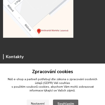
Kontakty
Zpracování cookies
Náš e-shop a partneři potřebují dle zákona o zpracování osobních
údajů (GDPR) Váš
souhlas
antikvariat.marketa.lazarova@gmail.com
s použitím souborů cookies, abychom Vám mohli zobrazovat
informace týkající se Vašich zájmů.
Souhlasím
Nastavení