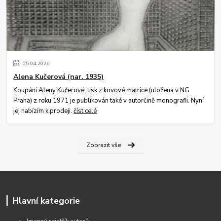
05
.
04
.
2026
Alena Kučerová (nar. 1935)
Koupání Aleny Kučerové, tisk z kovové matrice (uložena v NG
Praha) z roku 1971 je publikován také v autorčině monografii. Nyní
jej nabízím k prodeji.
číst celé
Zobrazit vše
Hlavní kategorie