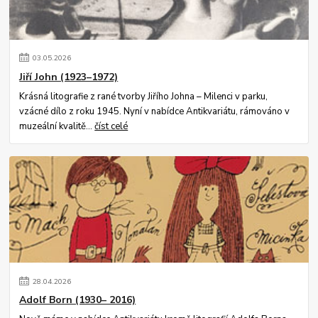
03
.
05
.
2026
Jiří John (1923–1972)
Krásná litografie z rané tvorby Jiřího Johna – Milenci v parku,
vzácné dílo z roku 1945. Nyní v nabídce Antikvariátu, rámováno v
muzeální kvalitě...
číst celé
28
.
04
.
2026
Adolf Born (1930– 2016)