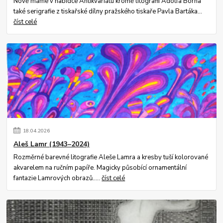
Nově máme v nabídce Antikvariátu kromě litografií Adolfa Borna
také serigrafie z tiskařské dílny pražského tiskaře Pavla Bartáka...
číst celé
18
.
04
.
2026
Aleš Lamr (1943–2024)
Rozměrné barevné litografie Aleše Lamra a kresby tuší kolorované
akvarelem na ručním papíře. Magicky působící ornamentální
fantazie Lamrových obrazů.....
číst celé