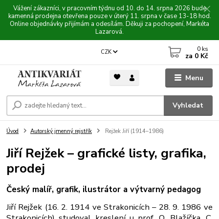
Vážení zákazníci, v pracovním týdnu od 10. do 14. srpna 2026 bude
kamenná prodejna otevřena pouze v úterý 11. srpna v čase 13-18 hod.
Online objednávky přijímám a odesílám. Děkuji za pochopení, Markéta
Lazarová.
0
ks
CZK
za
0 Kč
Menu
Vyhledat
Úvod
Autorský jmenný rejstřík
Rejžek Jiří (1914–1986)
Jiří Rejžek – grafické listy, grafika,
prodej
Český malíř, grafik, ilustrátor a výtvarný pedagog
Jiří Rejžek (16. 2. 1914 ve Strakonicích – 28. 9. 1986 ve
Strakonicích) studoval kreslení u prof. O. Blažíčka, C.