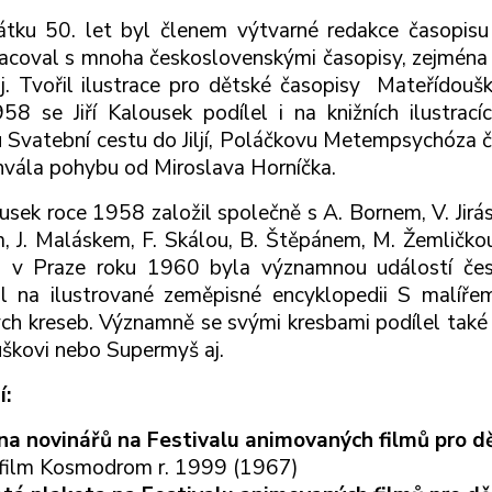
átku 50. let byl členem výtvarné redakce časopis
acoval s mnoha československými časopisy, zejmén
j. Tvořil ilustrace pro dětské časopisy Mateřídoušk
58 se Jiří Kalousek podílel i na knižních ilustrací
 Svatební cestu do Jiljí, Poláčkovu Metempsychóza či
vála pohybu od Miroslava Horníčka.
lousek roce 1958 založil společně s A. Bornem, V. Jirá
, J. Maláskem, F. Skálou, B. Štěpánem, M. Žemličkou
a v Praze roku 1960 byla významnou událostí če
l na ilustrované zeměpisné encyklopedii S malíře
ch kreseb. Významně se svými kresbami podílel také
škovi nebo Supermyš aj.
í:
na novinářů na Festivalu animovaných filmů pro d
 film Kosmodrom r. 1999 (1967)