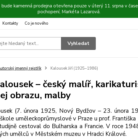
6 bude kamenná prodejna otevřena pouze v úterý 11. srpna v čase
pochopení, Markéta Lazarová.
Kontakty
Co je nového
Vyhledat
utorský jmenný rejstřík
Kalousek Jiří (1925–1986)
Kalousek – český malíř, karikaturis
ej obrazu, malby
lousek (7. února 1925, Nový Bydžov – 23. února 
škole uměleckoprůmyslové v Praze u prof. Františka 
udijně cestoval do Bulharska a Francie. V roce 194
ých umělců v Městském muzeu v Hradci Králové.