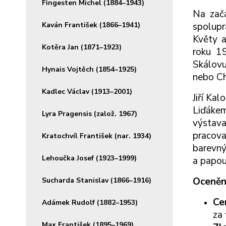
Fingesten Michel (1884–1943)
Na zač
Kaván František (1866–1941)
spolupr
Květy a
Kotěra Jan (1871–1923)
roku 19
Skálovu
Hynais Vojtěch (1854–1925)
nebo Ch
Kadlec Václav (1913–2001)
Jiří Ka
Liďákem
Lyra Pragensis (založ. 1967)
výstav
pracova
Kratochvíl František (nar. 1934)
barevný
Lehoučka Josef (1923–1999)
a papou
Oceněn
Sucharda Stanislav (1866–1916)
Ce
Adámek Rudolf (1882–1953)
za
Max František (1895–1969)