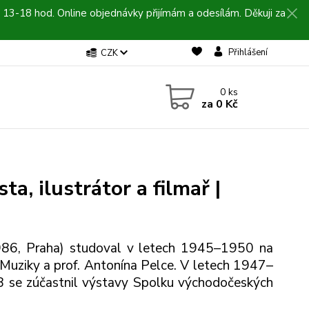
 13-18 hod. Online objednávky přijímám a odesílám. Děkuji za
Přihlášení
CZK
0
ks
za
0 Kč
ta, ilustrátor a filmař |
1986, Praha) studoval v letech 1945–1950 na
Muziky a prof. Antonína Pelce. V letech 1947–
8 se zúčastnil výstavy Spolku východočeských