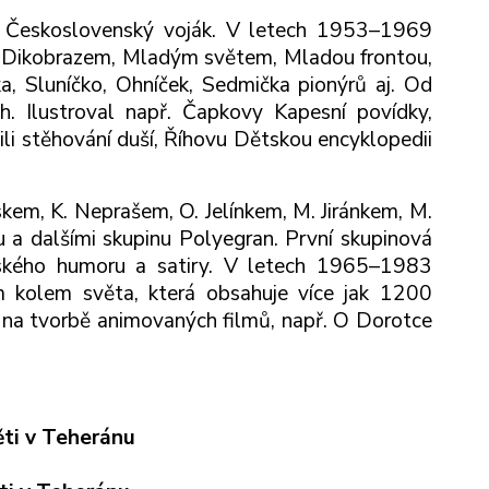
u Československý voják. V letech 1953–1969
a Dikobrazem, Mladým světem, Mladou frontou,
a, Sluníčko, Ohníček, Sedmička pionýrů aj. Od
ch. Ilustroval např. Čapkovy Kapesní povídky,
li stěhování duší, Říhovu Dětskou encyklopedii
skem, K. Neprašem, O. Jelínkem, M. Jiránkem, M.
 a dalšími skupinu Polyegran. První skupinová
ského humoru a satiry. V letech 1965–1983
m kolem světa, která obsahuje více jak 1200
 na tvorbě animovaných filmů, např. O Dorotce
ěti v Teheránu