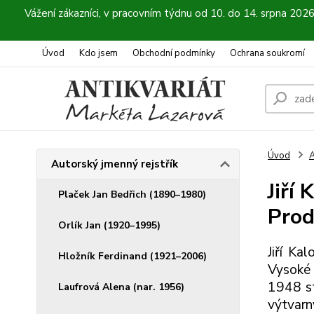
Vážení zákazníci, v pracovním týdnu od 10. do 14. srpna 202
Úvod
Kdo jsem
Obchodní podmínky
Ochrana soukromí
Úvod
A
Autorský jmenný rejstřík
Jiří 
Plaček Jan Bedřich (1890–1980)
Prod
Orlík Jan (1920–1995)
Jiří Ka
Hložník Ferdinand (1921–2006)
Vysoké 
1948 st
Laufrová Alena (nar. 1956)
výtvarn