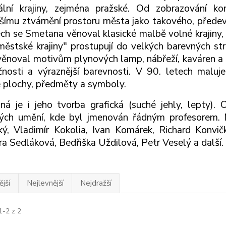
iální krajiny, zejména pražské. Od zobrazování 
šímu ztvárnění prostoru města jako takového, předevš
ech se Smetana věnoval klasické malbě volné krajiny, 
městské krajiny" prostupují do velkých barevných stru
věnoval motivům plynových lamp, nábřeží, kaváren a bi
nosti a výraznější barevnosti. V 90. letech maluj
 plochy, předměty a symboly.
á je i jeho tvorba grafická (suché jehly, lepty)
ých umění, kde byl jmenován řádným profesorem. M
ý, Vladimír Kokolia, Ivan Komárek, Richard Konvič
ra Sedláková, Bedřiška Uždilová, Petr Veselý a další.
jší
Nejlevnější
Nejdražší
1-2 z 2