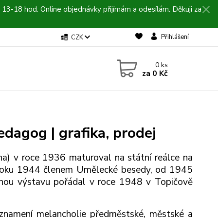
 13-18 hod. Online objednávky přijímám a odesílám. Děkuji za
Přihlášení
CZK
0
ks
za
0 Kč
edagog | grafika, prodej
a) v roce 1936 maturoval na státní reálce na
 roku 1944 členem Umělecké besedy, od 1945
nou výstavu pořádal v roce 1948 v Topičově
 znamení melancholie předměstské, městské a