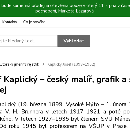
6 bude kamenná prodejna otevřena pouze v úterý 11. srpna v čase
pochopení, Markéta Lazarová.
Kontakty
Co je nového
Vyhledat
utorský jmenný rejstřík
Kaplický Josef (1899–1962)
 Kaplický – český malíř, grafik a 
ej
aplický (19. března 1899, Vysoké Mýto – 1. února
 a V. H. Brunnera v letech 1917–1921 a poté p
ského. V letech 1927–1935 byl členem SVU Máne
 Od roku 1945 byl profesorem na VŠUP v Praze. V