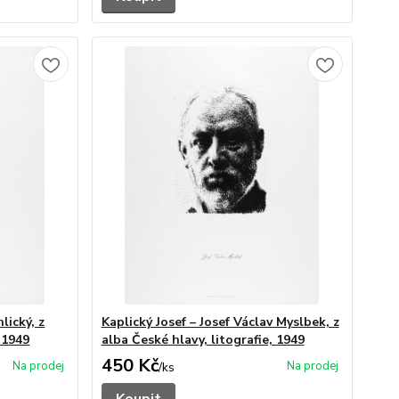
lický, z
Kaplický Josef – Josef Václav Myslbek, z
 1949
alba České hlavy, litografie, 1949
450 Kč
/
ks