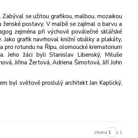
 Zabýval se užitou grafikou, malbou, mozaikou
mu ženské postavy. V malbě se zajímal o barvu a
dagog zejména při výchově poválečné sklářské
 Jako grafik navrhoval knižní obálky a plakáty,
na pro rotundu na Řípu, olomoucké krematorium
. Jeho žáci byli Stanislav Libenský, Miluše
vá, Jiřina Žertová, Adriena Šimotová, Jiří John
nem byl světově proslulý architekt Jan Kaplický,
strana
z 1