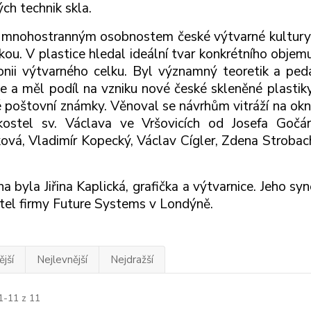
ch technik skla.
k mnohostranným osobnostem české výtvarné kultury.
ikou. V plastice hledal ideální tvar konkrétního obje
nii výtvarného celku. Byl významný teoretik a pe
e a měl podíl na vzniku nové české skleněné plastiky.
é poštovní známky. Věnoval se návrhům vitráží na ok
ostel sv. Václava ve Vršovicích od Josefa Gočára
ová, Vladimír Kopecký, Václav Cígler, Zdena Strobacho
na byla Jiřina Kaplická, grafička a výtvarnice. Jeho sy
tel firmy Future Systems v Londýně.
jší
Nejlevnější
Nejdražší
1-11 z 11