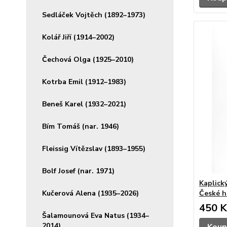
Sedláček Vojtěch (1892–1973)
Kolář Jiří (1914–2002)
Čechová Olga (1925–2010)
Kotrba Emil (1912–1983)
Beneš Karel (1932–2021)
Bím Tomáš (nar. 1946)
Fleissig Vítězslav (1893–1955)
Bolf Josef (nar. 1971)
Kaplický
Kučerová Alena (1935–2026)
České hl
450 K
Šalamounová Eva Natus (1934–
2014)