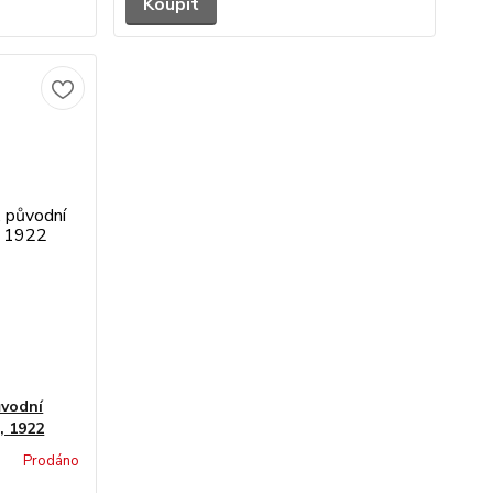
Koupit
ůvodní
, 1922
Prodáno