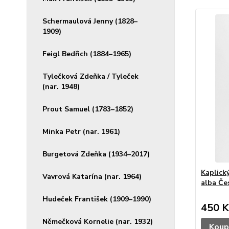
Schermaulová Jenny (1828–
1909)
Feigl Bedřich (1884–1965)
Tylečková Zdeňka / Tyleček
(nar. 1948)
Prout Samuel (1783–1852)
Minka Petr (nar. 1961)
Burgetová Zdeňka (1934–2017)
Kaplick
Vavrová Katarína (nar. 1964)
alba Čes
Hudeček František (1909–1990)
450 K
Němečková Kornelie (nar. 1932)
Koup