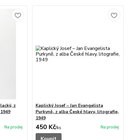
lacký, z
Kaplický Josef – Jan Evangelista
 1949
Purkyně, z alba České hlavy, litografie,
1949
450 Kč
/
ks
Koupit