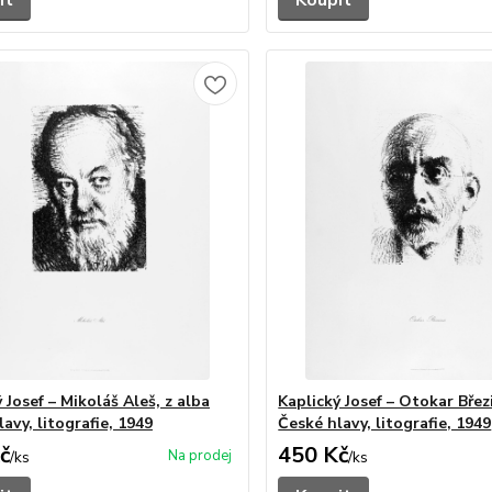
it
Koupit
 Josef – Mikoláš Aleš, z alba
Kaplický Josef – Otokar Břez
avy, litografie, 1949
České hlavy, litografie, 1949
č
450 Kč
/
ks
/
ks