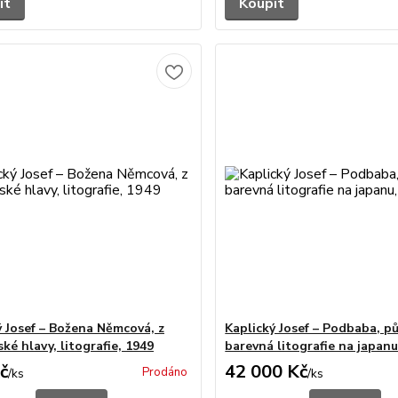
it
Koupit
ý Josef – Božena Němcová, z
Kaplický Josef – Podbaba, p
ké hlavy, litografie, 1949
barevná litografie na japanu
č
42 000 Kč
Prodáno
/
ks
/
ks