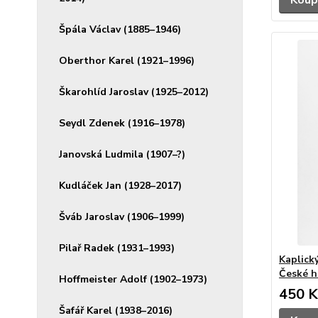
Koup
Špála Václav (1885–1946)
Oberthor Karel (1921–1996)
Škarohlíd Jaroslav (1925–2012)
Seydl Zdenek (1916–1978)
Janovská Ludmila (1907–?)
Kudláček Jan (1928–2017)
Šváb Jaroslav (1906–1999)
Pilař Radek (1931–1993)
Kaplický
České hl
Hoffmeister Adolf (1902–1973)
450 K
Šafář Karel (1938–2016)