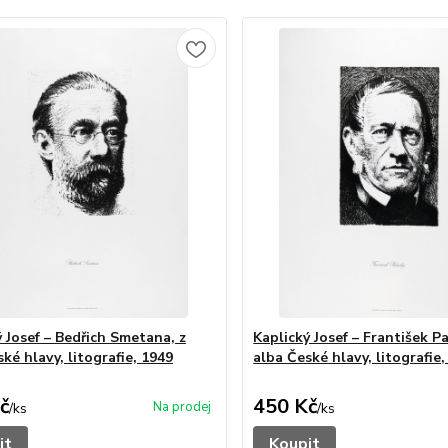
ý Josef – Bedřich Smetana, z
Kaplický Josef – František Pa
ké hlavy, litografie, 1949
alba České hlavy, litografie,
č
450 Kč
/
ks
/
ks
it
Koupit