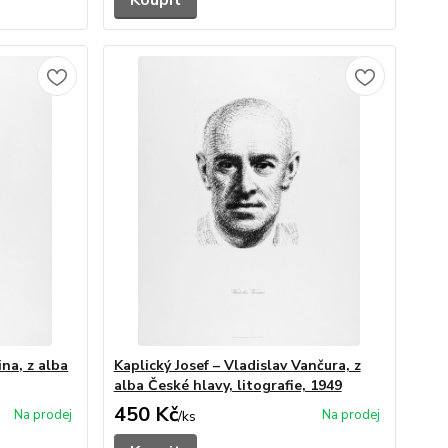
Koupit
ina, z alba
Kaplický Josef – Vladislav Vančura, z
alba České hlavy, litografie, 1949
450 Kč
/
ks