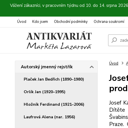
Vážení zákazníci, v pracovním týdnu od 10. do 14. srpna 202
Úvod
Kdo jsem
Obchodní podmínky
Ochrana soukromí
Úvod
A
Autorský jmenný rejstřík
Josef
Plaček Jan Bedřich (1890–1980)
prod
Orlík Jan (1920–1995)
Josef K
Hložník Ferdinand (1921–2006)
Dítěte
Švabin
Laufrová Alena (nar. 1956)
Praze.