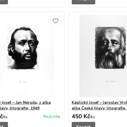
 Josef – Jan Neruda, z alba
Kaplický Josef – Jaroslav Vrch
avy, litografie, 1949
alba České hlavy, litografie,
č
450 Kč
/
ks
/
ks