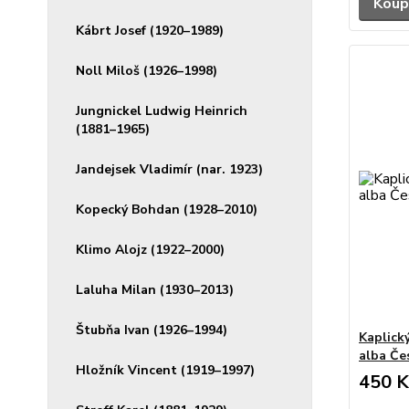
Koup
Kábrt Josef (1920–1989)
Noll Miloš (1926–1998)
Jungnickel Ludwig Heinrich
(1881–1965)
Jandejsek Vladimír (nar. 1923)
Kopecký Bohdan (1928–2010)
Klimo Alojz (1922–2000)
Laluha Milan (1930–2013)
Štubňa Ivan (1926–1994)
Kaplick
alba Čes
Hložník Vincent (1919–1997)
450 K