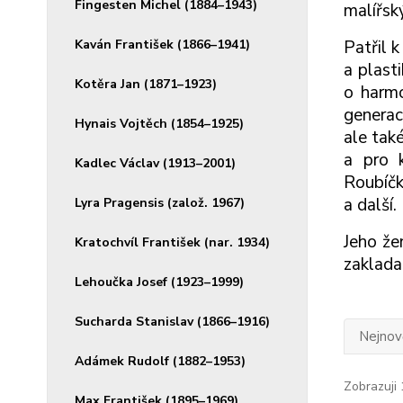
Fingesten Michel (1884–1943)
malířský
Kaván František (1866–1941)
Patřil 
a plast
Kotěra Jan (1871–1923)
o harmo
generac
Hynais Vojtěch (1854–1925)
ale tak
a pro k
Kadlec Václav (1913–2001)
Roubíčk
a další.
Lyra Pragensis (založ. 1967)
Jeho že
Kratochvíl František (nar. 1934)
zaklada
Lehoučka Josef (1923–1999)
Sucharda Stanislav (1866–1916)
Nejnově
Adámek Rudolf (1882–1953)
Zobrazuji 
Max František (1895–1969)