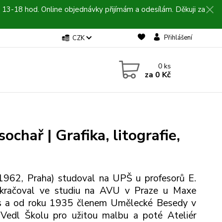
 13-18 hod. Online objednávky přijímám a odesílám. Děkuji za
Přihlášení
CZK
0
ks
za
0 Kč
sochař | Grafika, litografie,
 1962, Praha) studoval na UPŠ u profesorů E.
okračoval ve studiu na AVU v Praze u Maxe
s a od roku 1935 členem Umělecké Besedy v
edl Školu pro užitou malbu a poté Ateliér