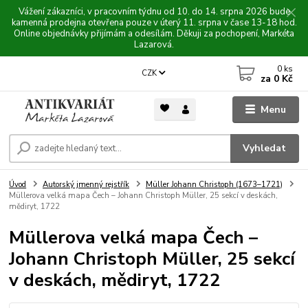
Vážení zákazníci, v pracovním týdnu od 10. do 14. srpna 2026 bude
kamenná prodejna otevřena pouze v úterý 11. srpna v čase 13-18 hod.
Online objednávky přijímám a odesílám. Děkuji za pochopení, Markéta
Lazarová.
0
ks
CZK
za
0 Kč
Menu
Vyhledat
Úvod
Autorský jmenný rejstřík
Müller Johann Christoph (1673–1721)
Müllerova velká mapa Čech – Johann Christoph Müller, 25 sekcí v deskách,
mědiryt, 1722
Müllerova velká mapa Čech –
Johann Christoph Müller, 25 sekcí
v deskách, mědiryt, 1722