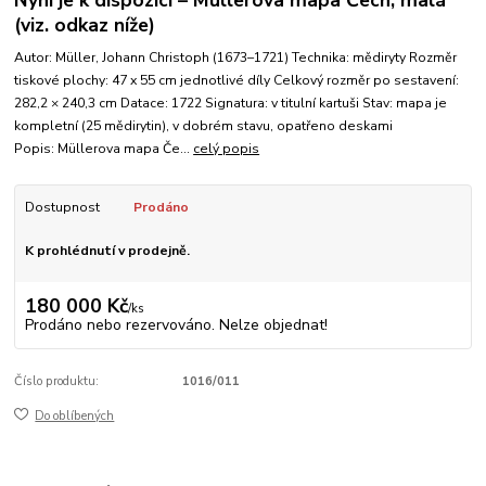
(viz. odkaz níže)
Autor: Müller, Johann Christoph (1673–1721) Technika: mědiryty Rozměr
tiskové plochy: 47 x 55 cm jednotlivé díly Celkový rozměr po sestavení:
282,2 × 240,3 cm Datace: 1722 Signatura: v titulní kartuši Stav: mapa je
kompletní (25 mědirytin), v dobrém stavu, opatřeno deskami
Popis: Müllerova mapa Če...
celý popis
Dostupnost
Prodáno
K prohlédnutí v prodejně.
180 000 Kč
/
ks
Prodáno nebo rezervováno. Nelze objednat!
Číslo produktu:
1016/011
Do oblíbených