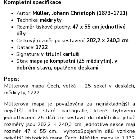
Kompletní specifikace
Autor:
Müller, Johann Christoph (1673–1721)
Technika:
mědiryty
Rozměr tiskové plochy:
47 x 55 cm jednotlivé
díly
Celkový rozměr po sestavení:
282,2 × 240,3 cm
Datace:
1722
Signatura:
v titulní kartuši
Stav:
mapa je kompletní (25 mědirytin), v
dobrém stavu, opatřeno deskami
Popis:
Müllerova mapa Čech, velká – 25 sekcí v deskách,
mědiryty, 1722.
Müllerova mapa je považována za nejnákladnější a
největší dílo staré kartografie,
které bylo
veno
jednotlivcem. 25 dílů lze sestavit do obdélníku,
jehož
rozměry jsou 282,2 × 240,3 cm, jednotlivé sekce mají
rozměr 47 x 55 cm.
vyhoto
Spojením dílů vznikne
největší historická mapa Čech.
Měřítko mapy je 1:132