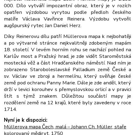
000. Dílo vytváří impozantní obraz, který je v rozích
opatřen výzdobou vyrytou podle předloh českého
malíře Václava Vavřince Reinera.
Výzdobu vytvořil
augšpurský rytec Jan Daniel Herz.
Díky Reinerovu dílu patří
Müllerova mapa k nejbohatěji
a po výtvarné stránce nejkvalitněji
zdobeným mapám
18. století. V levém horním rohu se nachází pohled na
Karlův
most a Pražský hrad, je zde vidět Staroměstská
mostecká věž a část
Hradčanského náměstí. Nad ním je
zobrazeno Staroboleslavské Palladium země
České a
sv. Václav ve zbroji a hermelínu, který svěřuje české
země pod ochranu
Panny Marie. Dále je zde anděl, který
drží v levici korouhev s přemyslovskou
orlicí a v pravici
štít s týmž znakem. Důležitou součástí mapy je
rozdělení
země na 12 krajů, které byly zavedeny v roce
1714.
Nyní je k dispozici:
Müllerova mapa Čech, malá – Johann Ch. Müller, staře
kolorovaný mědiryt, 1750