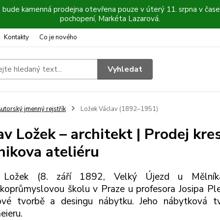
6 bude kamenná prodejna otevřena pouze v úterý 11. srpna v čase
pochopení, Markéta Lazarová.
Kontakty
Co je nového
Vyhledat
utorský jmenný rejstřík
Ložek Václav (1892–1951)
av Ložek – architekt | Prodej kre
nikova ateliéru
 Ložek (8. září 1892, Velký Újezd u Mělník
oprůmyslovou školu v Praze u profesora Josipa Pleč
rové tvorbě a desingu nábytku. Jeho nábytková t
eieru.