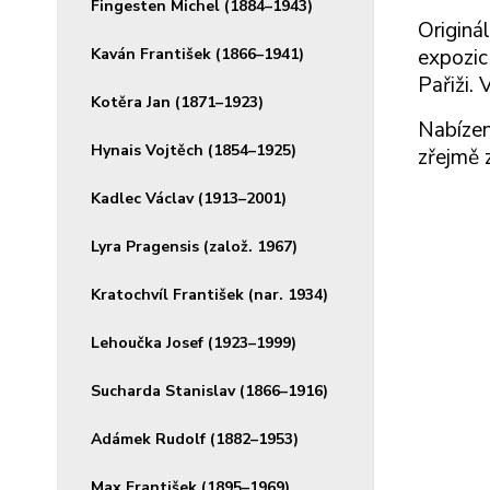
Fingesten Michel (1884–1943)
Originá
Kaván František (1866–1941)
expozic
Pařiži.
Kotěra Jan (1871–1923)
Nabízen
Hynais Vojtěch (1854–1925)
zřejmě 
Kadlec Václav (1913–2001)
Lyra Pragensis (založ. 1967)
Kratochvíl František (nar. 1934)
Lehoučka Josef (1923–1999)
Sucharda Stanislav (1866–1916)
Adámek Rudolf (1882–1953)
Max František (1895–1969)