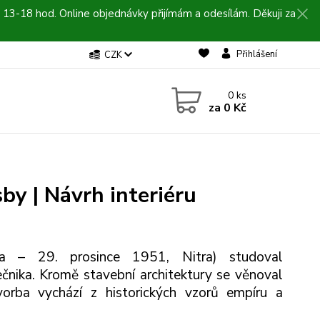
 13-18 hod. Online objednávky přijímám a odesílám. Děkuji za
Přihlášení
CZK
0
ks
za
0 Kč
sby | Návrh interiéru
a – 29. prosince 1951, Nitra) studoval
nika. Kromě stavební architektury se věnoval
vorba vychází z historických vzorů empíru a