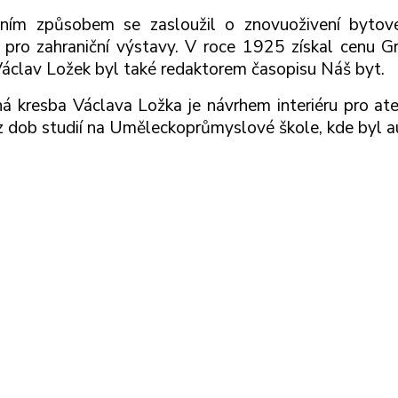
lním způsobem se zasloužil o znovuoživení bytov
 pro zahraniční výstavy. V roce 1925 získal cenu Gr
 Václav Ložek byl také redaktorem časopisu Náš byt.
á kresba Václava Ložka je návrhem interiéru pro ateli
z dob studií na Uměleckoprůmyslové škole, kde byl 