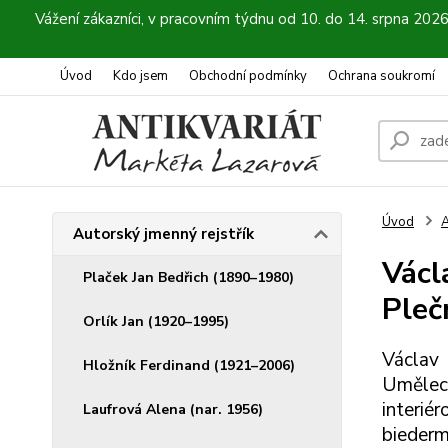
Vážení zákazníci, v pracovním týdnu od 10. do 14. srpna 202
Úvod
Kdo jsem
Obchodní podmínky
Ochrana soukromí
Úvod
A
Autorský jmenný rejstřík
Václ
Plaček Jan Bedřich (1890–1980)
Pleč
Orlík Jan (1920–1995)
Václav
Hložník Ferdinand (1921–2006)
Uměleck
interié
Laufrová Alena (nar. 1956)
biederm