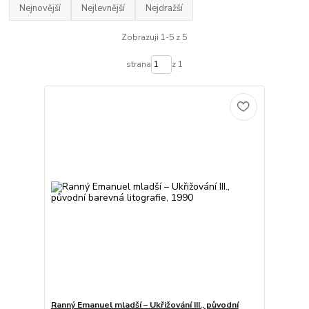
Nejnovější
Nejlevnější
Nejdražší
Zobrazuji 1-5 z 5
strana
z 1
Ranný Emanuel mladší – Ukřižování III., původní