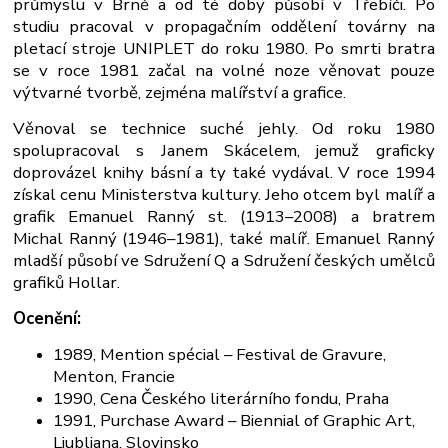
průmyslu v Brně a od té doby působí v Třebíči. Po
studiu pracoval v propagačním oddělení továrny na
pletací stroje UNIPLET do roku 1980. Po smrti bratra
se v roce 1981 začal na volné noze věnovat pouze
výtvarné tvorbě, zejména malířství a grafice.
Věnoval se technice suché jehly. Od roku 1980
spolupracoval s Janem Skácelem, jemuž graficky
doprovázel knihy básní a ty také vydával. V roce 1994
získal cenu Ministerstva kultury. Jeho otcem byl malíř a
grafik Emanuel Ranný st. (1913–2008) a bratrem
Michal Ranný (1946–1981), také malíř. Emanuel Ranný
mladší působí ve Sdružení Q a Sdružení českých umělců
grafiků Hollar.
Ocenění:
1989, Mention spécial – Festival de Gravure,
Menton, Francie
1990, Cena Českého literárního fondu, Praha
1991, Purchase Award – Biennial of Graphic Art,
Ljubljana, Slovinsko