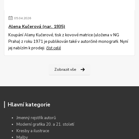
05
.
04
.
2026
Alena Kučerová (nar. 1935)
Koupání Aleny Kučerové, tisk z kovové matrice (uložena v NG
Praha) z roku 1971 je publikován také v autorčině monografii. Nyní
jej nabízím k prodeji.
číst celé
Zobrazit vše
Hlavní kategorie
Jmenný rejstřík autorů
Moderní grafika 20. a 21. století
Kresby a ilustrace
Malby