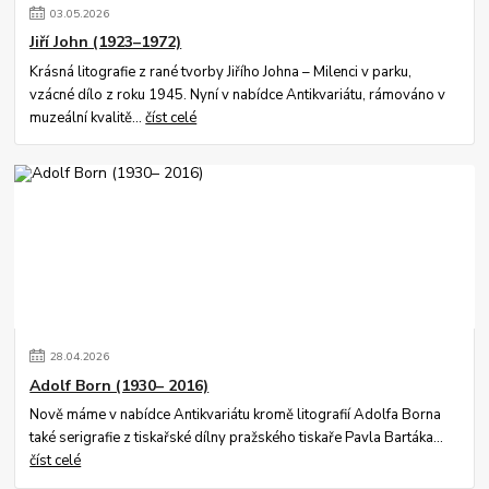
03
.
05
.
2026
Jiří John (1923–1972)
Krásná litografie z rané tvorby Jiřího Johna – Milenci v parku,
vzácné dílo z roku 1945. Nyní v nabídce Antikvariátu, rámováno v
muzeální kvalitě...
číst celé
28
.
04
.
2026
Adolf Born (1930– 2016)
Nově máme v nabídce Antikvariátu kromě litografií Adolfa Borna
také serigrafie z tiskařské dílny pražského tiskaře Pavla Bartáka...
číst celé