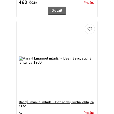
460 Kč
Prodáno
/
ks
Detail
Ranný Emanuel mladší – Bez názvu, suchá jehla, ca
1980
Prodáno
/
ks