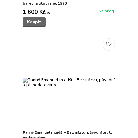
barevná litografie, 1990
1 600 Kč
/
ks
Koupit
Ranný Emanuel mladší – Bez názvu, původní lept,
nedatováno