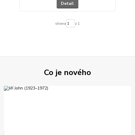
Detail
strana
z 1
Co je nového