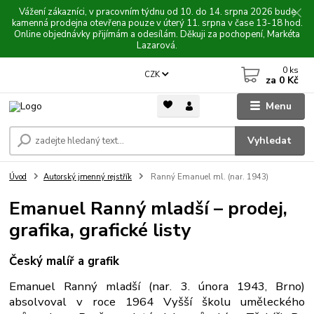
Vážení zákazníci, v pracovním týdnu od 10. do 14. srpna 2026 bude
kamenná prodejna otevřena pouze v úterý 11. srpna v čase 13-18 hod.
Online objednávky přijímám a odesílám. Děkuji za pochopení, Markéta
Lazarová.
0
ks
CZK
za
0 Kč
Menu
Vyhledat
Úvod
Autorský jmenný rejstřík
Ranný Emanuel ml. (nar. 1943)
Emanuel Ranný mladší – prodej,
grafika, grafické listy
Český malíř a grafik
Emanuel Ranný mladší (nar. 3. února 1943, Brno)
absolvoval v roce 1964 Vyšší školu uměleckého