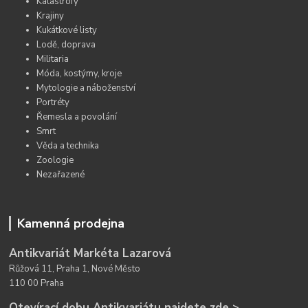
Katastrofy
Krajiny
Kukátkové listy
Lodě, doprava
Militaria
Móda, kostýmy, kroje
Mytologie a náboženství
Portréty
Řemesla a povolání
Smrt
Věda a technika
Zoologie
Nezařazené
Kamenná prodejna
Antikvariát Markéta Lazarová
Růžová 11, Praha 1, Nové Město
110 00 Praha
Otevírací dobu Antikvariátu najdete zde >