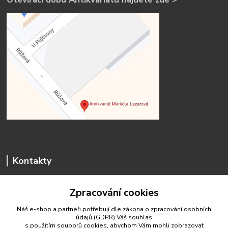
Kontakty
Zpracování cookies
Náš e-shop a partneři potřebují dle zákona o zpracování osobních
údajů (GDPR) Váš
souhlas
antikvariat.marketa.lazarova@gmail.com
s použitím souborů cookies, abychom Vám mohli zobrazovat