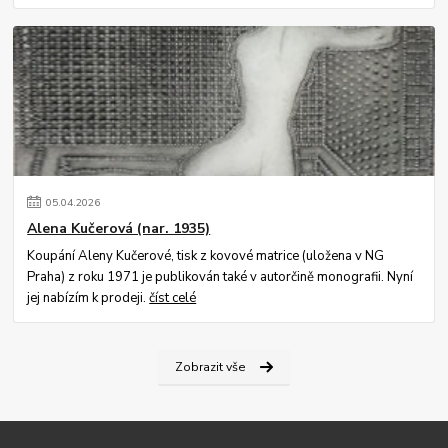
05
.
04
.
2026
Alena Kučerová (nar. 1935)
Koupání Aleny Kučerové, tisk z kovové matrice (uložena v NG
Praha) z roku 1971 je publikován také v autorčině monografii. Nyní
jej nabízím k prodeji.
číst celé
Zobrazit vše