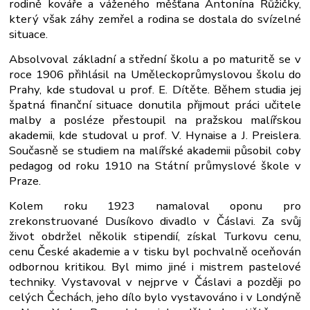
rodině kováře a váženého měšťana Antonína Růžičky,
který však záhy zemřel a rodina se dostala do svízelné
situace.
Absolvoval základní a střední školu a po maturitě se v
roce 1906 přihlásil na Uměleckoprůmyslovou školu do
Prahy, kde studoval u prof. E. Dítěte. Během studia jej
špatná finanční situace donutila přijmout práci učitele
malby a posléze přestoupil na pražskou malířskou
akademii, kde studoval u prof. V. Hynaise a J. Preislera.
Současně se studiem na malířské akademii působil coby
pedagog od roku 1910 na Státní průmyslové škole v
Praze.
Kolem roku 1923 namaloval oponu pro
zrekonstruované Dusíkovo divadlo v Čáslavi. Za svůj
život obdržel několik stipendií, získal Turkovu cenu,
cenu České akademie a v tisku byl pochvalně oceňován
odbornou kritikou. Byl mimo jiné i mistrem pastelové
techniky. Vystavoval v nejprve v Čáslavi a později po
celých Čechách, jeho dílo bylo vystavováno i v Londýně