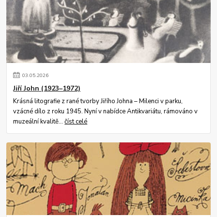
03
.
05
.
2026
Jiří John (1923–1972)
Krásná litografie z rané tvorby Jiřího Johna – Milenci v parku,
vzácné dílo z roku 1945. Nyní v nabídce Antikvariátu, rámováno v
muzeální kvalitě...
číst celé