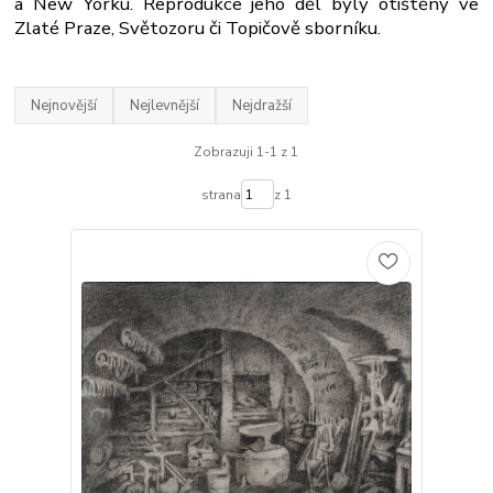
a New Yorku. Reprodukce jeho děl byly otištěny ve
Zlaté Praze, Světozoru či Topičově sborníku.
Nejnovější
Nejlevnější
Nejdražší
Zobrazuji 1-1 z 1
strana
z 1