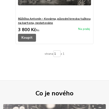
Růžička Antonín – Kovárna, původní kresba tužkou
na kartonu, nedatováno
3 800 Kč
/
ks
Koupit
strana
z 1
Co je nového