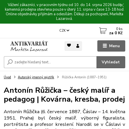
Vážení zákazníci, v pracovním týdnu od 10. do 14. srpna 2026 bude
kamenná prodejna otevřena pouze v úterý 11. srpna v čase 13-18 hod.
Online objednávky přijímám a odesílám. Děkuji za pochopení, Markéta
Lazarová.
0
ks
CZK
za
0 Kč
Menu
Vyhledat
Úvod
Autorský jmenný rejstřík
Růžička Antonín (1887–1951)
Antonín Růžička – český malíř a
pedagog | Kovárna, kresba, prodej
Antonín Růžička (6. července 1887, Čáslav – 14. května
1951, Praha) byl český malíř, výborný figuralista,
portrétista a profesor kreslení. Narodil se v Čáslavi v