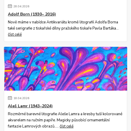
28
.
04
.
2026
Adolf Born (1930– 2016)
Nově máme v nabídce Antikvariátu kromě litografií Adolfa Borna
také serigrafie z tiskařské dílny pražského tiskaře Pavla Bartáka...
číst celé
18
.
04
.
2026
Aleš Lamr (1943–2024)
Rozměrné barevné litografie Aleše Lamra a kresby tuší kolorované
akvarelem na ručním papíře. Magicky působící ornamentální
fantazie Lamrových obrazů.....
číst celé