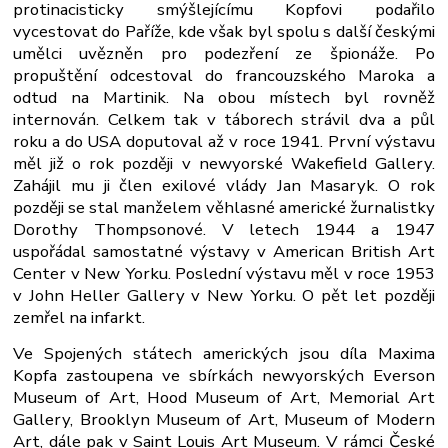
protinacisticky smýšlejícímu Kopfovi podařilo
vycestovat do Paříže, kde však byl spolu s další českými
umělci uvězněn pro podezření ze špionáže. Po
propuštění odcestoval do francouzského Maroka a
odtud na Martinik. Na obou místech byl rovněž
internován. Celkem tak v táborech strávil dva a půl
roku a do USA doputoval až v roce 1941. První výstavu
měl již o rok později v newyorské Wakefield Gallery.
Zahájil mu ji člen exilové vlády Jan Masaryk. O rok
později se stal manželem věhlasné americké žurnalistky
Dorothy Thompsonové. V letech 1944 a 1947
uspořádal samostatné výstavy v American British Art
Center v New Yorku. Poslední výstavu měl v roce 1953
v John Heller Gallery v New Yorku. O pět let později
zemřel na infarkt.
Ve Spojených státech amerických jsou díla Maxima
Kopfa zastoupena ve sbírkách newyorských Everson
Museum of Art, Hood Museum of Art, Memorial Art
Gallery, Brooklyn Museum of Art, Museum of Modern
Art, dále pak v Saint Louis Art Museum. V rámci České