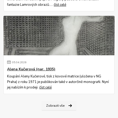
fantazie Lamrových obrazů.....
číst celé
05
.
04
.
2026
Alena Kučerová (nar. 1935)
Koupání Aleny Kučerové, tisk z kovové matrice (uložena v NG
Praha) z roku 1971 je publikován také v autorčině monografii. Nyní
jej nabízím k prodeji.
číst celé
Zobrazit vše