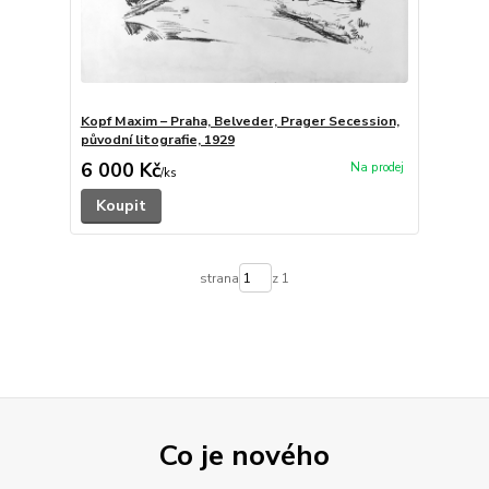
Kopf Maxim – Praha, Belveder, Prager Secession,
původní litografie, 1929
6 000 Kč
/
ks
Koupit
strana
z 1
Co je nového