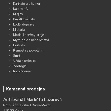
Karikatura a humor
Katastrofy
Krajiny
Kukátkové listy
Lodě, doprava
Militaria
Móda, kostýmy, kroje
Mytologie a náboženství
Portréty
Řemesla a povolání
Smrt
Věda a technika
Zoologie
Nezařazené
Kamenná prodejna
Antikvariát Markéta Lazarová
Růžová 11, Praha 1, Nové Město
110 00 Praha