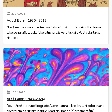
28
.
04
.
2026
Adolf Born (1930– 2016)
Nově máme v nabídce Antikvariátu kromě litografií Adolfa Borna
také serigrafie z tiskařské dílny pražského tiskaře Pavla Bartáka...
číst celé
18
.
04
.
2026
Aleš Lamr (1943–2024)
Rozměrné barevné litografie Aleše Lamra a kresby tuší kolorované
akvarelem na ručním papíře. Magicky působící ornamentální