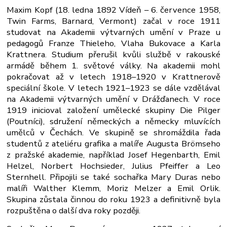
Maxim Kopf (18. ledna 1892 Vídeň – 6. července 1958,
Twin Farms, Barnard, Vermont) začal v roce 1911
studovat na Akademii výtvarných umění v Praze u
pedagogů Franze Thieleho, Vlaha Bukovace a Karla
Krattnera. Studium přerušil kvůli službě v rakouské
armádě během 1. světové války. Na akademii mohl
pokračovat až v letech 1918–1920 v Krattnerově
speciální škole. V letech 1921–1923 se dále vzdělával
na Akademii výtvarných umění v Drážďanech. V roce
1919 inicioval založení umělecké skupiny Die Pilger
(Poutníci), sdružení německých a německy mluvících
umělců v Čechách. Ve skupině se shromáždila řada
studentů z ateliéru grafika a malíře Augusta Brömseho
z pražské akademie, například Josef Hegenbarth, Emil
Helzel, Norbert Hochsieder, Julius Pfeiffer a Leo
Sternhell. Připojili se také sochařka Mary Duras nebo
malíři Walther Klemm, Moriz Melzer a Emil Orlik.
Skupina zůstala činnou do roku 1923 a definitivně byla
rozpuštěna o další dva roky později.