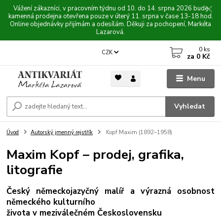
Vážení zákazníci, v pracovním týdnu od 10. do 14. srpna 2026 bude
kamenná prodejna otevřena pouze v úterý 11. srpna v čase 13-18 hod.
Online objednávky přijímám a odesílám. Děkuji za pochopení, Markéta
Lazarová.
0
ks
CZK
za
0 Kč
Menu
Vyhledat
Úvod
Autorský jmenný rejstřík
Kopf Maxim (1892–1958)
Maxim Kopf – prodej, grafika,
litografie
Český německojazyčný malíř a výrazná osobnost
německého kulturního
života v meziválečném Československu