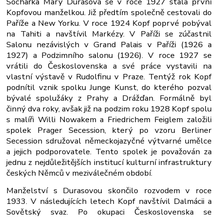
Sochařka Mary Durasová se v roce 1927 stala první
Kopfovou manželkou. Již předtím společně cestovali do
Paříže a New Yorku. V roce 1924 Kopf poprvé pobýval
na Tahiti a navštívil Markézy. V Paříži se zúčastnil
Salonu nezávislých v Grand Palais v Paříži (1926 a
1927) a Podzimního salonu (1926). V roce 1927 se
vrátili do Československa a své práce vystavili na
vlastní výstavě v Rudolfinu v Praze. Tentýž rok Kopf
podnítil vznik spolku Junge Kunst, do kterého pozval
bývalé spolužáky z Prahy a Drážďan. Formálně byl
činný dva roky, avšak již na podzim roku 1928 Kopf spolu
s malíři Willi Nowakem a Friedrichem Feiglem založili
spolek Prager Secession, který po vzoru Berliner
Secession sdružoval německojazyčné výtvarné umělce
a jejich podporovatele. Tento spolek je považován za
jednu z nejdůležitějších institucí kulturní infrastruktury
českých Němců v meziválečném období.
Manželství s Durasovou skončilo rozvodem v roce
1933. V následujících letech Kopf navštívil Dalmácii a
Sovětský svaz. Po okupaci Československa se