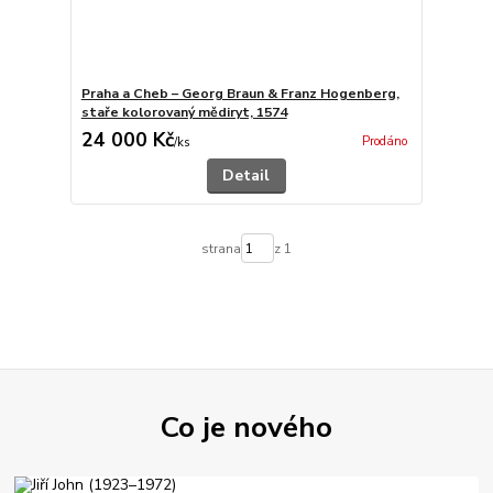
Praha a Cheb – Georg Braun & Franz Hogenberg,
staře kolorovaný mědiryt, 1574
24 000 Kč
Prodáno
/
ks
Detail
strana
z 1
Co je nového