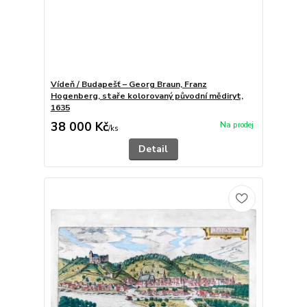
Vídeň / Budapešť – Georg Braun, Franz
Hogenberg, staře kolorovaný původní mědiryt,
1635
38 000 Kč
/
ks
Detail