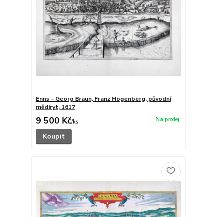
Enns – Georg Braun, Franz Hogenberg, původní
mědiryt, 1617
9 500 Kč
/
ks
Koupit