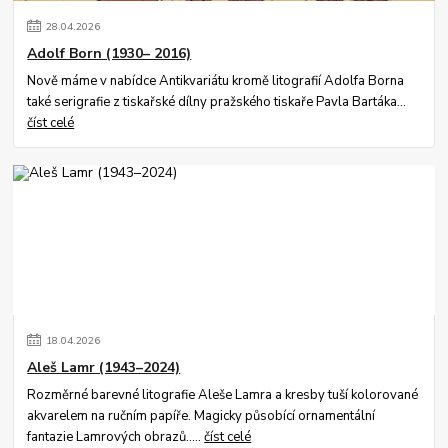
28
.
04
.
2026
Adolf Born (1930– 2016)
Nově máme v nabídce Antikvariátu kromě litografií Adolfa Borna
také serigrafie z tiskařské dílny pražského tiskaře Pavla Bartáka...
číst celé
18
.
04
.
2026
Aleš Lamr (1943–2024)
Rozměrné barevné litografie Aleše Lamra a kresby tuší kolorované
akvarelem na ručním papíře. Magicky působící ornamentální
fantazie Lamrových obrazů.....
číst celé