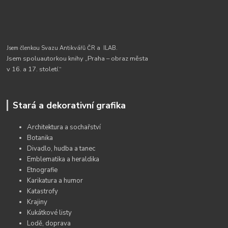
Jsem členkou Svazu Antikvářů ČR a
ILAB.
Jsem spoluautorkou knihy „Praha – obraz města
v 16. a 17. století.“
Stará a dekorativní grafika
Architektura a sochařství
Botanika
Divadlo, hudba a tanec
Emblematika a heraldika
Etnografie
Karikatura a humor
Katastrofy
Krajiny
Kukátkové listy
Lodě, doprava