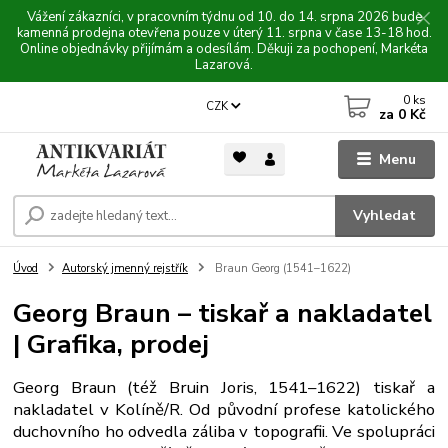
Vážení zákazníci, v pracovním týdnu od 10. do 14. srpna 2026 bude
kamenná prodejna otevřena pouze v úterý 11. srpna v čase 13-18 hod.
Online objednávky přijímám a odesílám. Děkuji za pochopení, Markéta
Lazarová.
0
ks
CZK
za
0 Kč
Menu
Vyhledat
Úvod
Autorský jmenný rejstřík
Braun Georg (1541–1622)
Georg Braun – tiskař a nakladatel
| Grafika, prodej
Georg Braun (též Bruin Joris, 1541–1622) tiskař a
nakladatel v Kolíně/R. Od původní profese katolického
duchovního ho odvedla záliba v topografii. Ve spolupráci