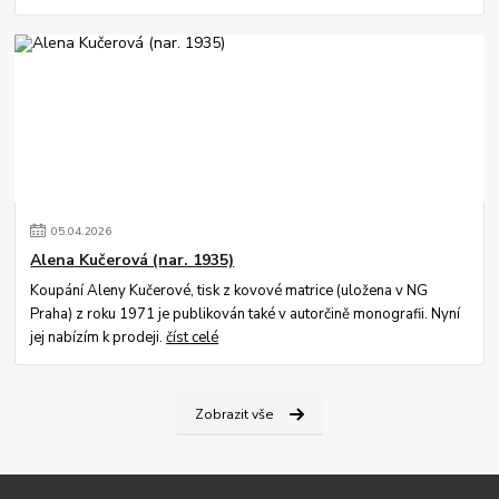
05
.
04
.
2026
Alena Kučerová (nar. 1935)
Koupání Aleny Kučerové, tisk z kovové matrice (uložena v NG
Praha) z roku 1971 je publikován také v autorčině monografii. Nyní
jej nabízím k prodeji.
číst celé
Zobrazit vše