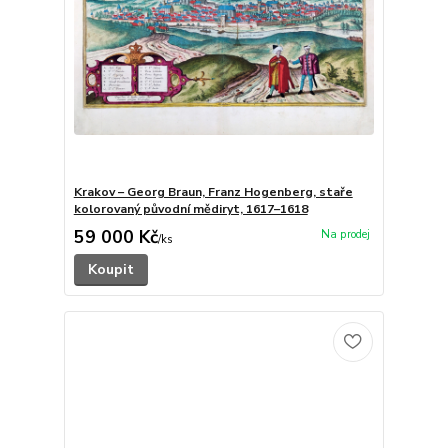
Krakov – Georg Braun, Franz Hogenberg, staře
kolorovaný původní mědiryt, 1617–1618
59 000 Kč
/
ks
Koupit