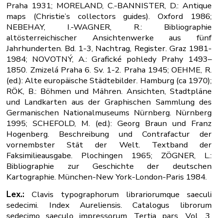
Praha 1931; MORELAND, C.-BANNISTER, D.: Antique
maps (Christie’s collectors guides). Oxford 1986;
NEBEHAY, I.-WAGNER, R.: Bibliographie
altösterreichischer Ansichtenwerke aus fünf
Jahrhunderten. Bd. 1-3, Nachtrag, Register. Graz 1981-
1984; NOVOTNÝ, A.: Grafické pohledy Prahy 1493–
1850. Zmizelá Praha 6. Sv. 1-2. Praha 1945; OEHME, R.
(ed.): Alte europäische Städtebilder. Hamburg (ca 1970);
RÖK, B.: Böhmen und Mähren. Ansichten, Stadtpläne
und Landkarten aus der Graphischen Sammlung des
Germanischen Nationalmuseums Nürnberg. Nürnberg
1995; SCHEFOLD, M. (ed.): Georg Braun und Franz
Hogenberg. Beschreibung und Contrafactur der
vornembster Stät der Welt. Textband der
Faksimilieausgabe. Plochingen 1965; ZÖGNER, L.:
Bibliographie zur Geschichte der deutschen
Kartographie. München-New York-London-Paris 1984.
Lex.:
Clavis typographorum librariorumque saeculi
sedecimi. Index Aureliensis. Catalogus librorum
sedecimo saeculo impressorum. Tertia pars. Vol. 3.