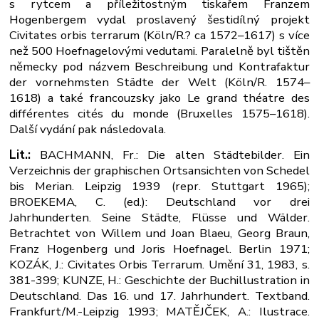
s rytcem a příležitostným tiskařem Franzem
Hogenbergem vydal proslavený šestidílný projekt
Civitates orbis terrarum (Köln/R.? ca 1572–1617) s více
než 500 Hoefnagelovými vedutami. Paralelně byl tištěn
německy pod názvem Beschreibung und Kontrafaktur
der vornehmsten Städte der Welt (Köln/R. 1574–
1618) a také francouzsky jako Le grand théatre des
différentes cités du monde (Bruxelles 1575–1618).
Další vydání pak následovala.
Lit.:
BACHMANN, Fr.: Die alten Städtebilder. Ein
Verzeichnis der graphischen Ortsansichten von Schedel
bis Merian. Leipzig 1939 (repr. Stuttgart 1965);
BROEKEMA, C. (ed.): Deutschland vor drei
Jahrhunderten. Seine Städte, Flüsse und Wälder.
Betrachtet von Willem und Joan Blaeu, Georg Braun,
Franz Hogenberg und Joris Hoefnagel. Berlin 1971;
KOZÁK, J.: Civitates Orbis Terrarum. Umění 31, 1983, s.
381-399; KUNZE, H.: Geschichte der Buchillustration in
Deutschland. Das 16. und 17. Jahrhundert. Textband.
Frankfurt/M.-Leipzig 1993; MATĚJČEK, A.: Ilustrace.