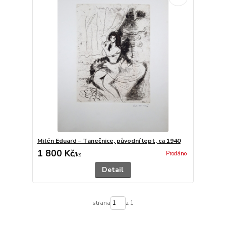
Milén Eduard – Tanečnice, původní lept, ca 1940
1 800 Kč
Prodáno
/
ks
Detail
strana
z 1