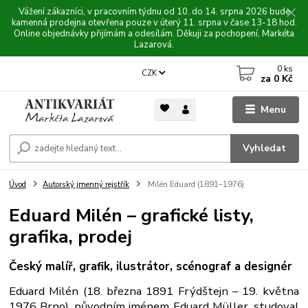
Vážení zákazníci, v pracovním týdnu od 10. do 14. srpna 2026 bude
kamenná prodejna otevřena pouze v úterý 11. srpna v čase 13-18 hod.
Online objednávky přijímám a odesílám. Děkuji za pochopení, Markéta
Lazarová.
0
ks
CZK
za
0 Kč
Menu
Vyhledat
Úvod
Autorský jmenný rejstřík
Milén Eduard (1891–1976)
Eduard Milén – grafické listy,
grafika, prodej
Český malíř, grafik, ilustrátor, scénograf a designér
Eduard Milén (18. března 1891 Frýdštejn – 19. května
1976 Brno), původním jménem Eduard Müller, studoval