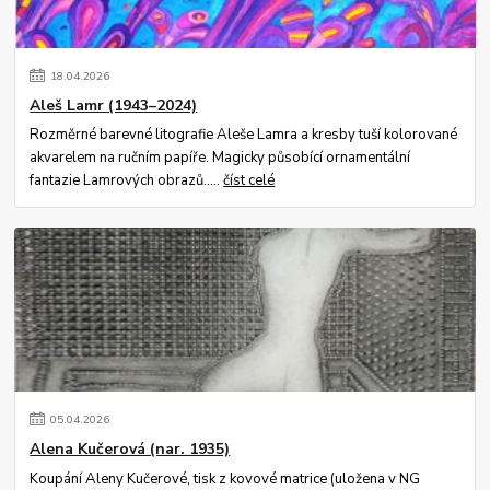
18
.
04
.
2026
Aleš Lamr (1943–2024)
Rozměrné barevné litografie Aleše Lamra a kresby tuší kolorované
akvarelem na ručním papíře. Magicky působící ornamentální
fantazie Lamrových obrazů.....
číst celé
05
.
04
.
2026
Alena Kučerová (nar. 1935)
Koupání Aleny Kučerové, tisk z kovové matrice (uložena v NG