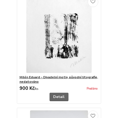
Milén Eduard – Divadelní motiv, původní litografie,
nedatováno
900 Kč
Prodáno
/
ks
Detail