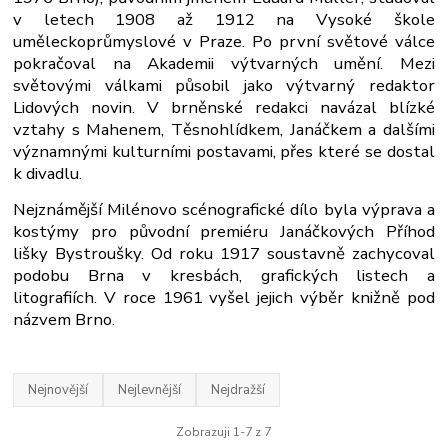
v letech 1908 až 1912 na Vysoké škole
uměleckoprůmyslové v Praze. Po první světové válce
pokračoval na Akademii výtvarných umění. Mezi
světovými válkami působil jako výtvarný redaktor
Lidových novin. V brněnské redakci navázal blízké
vztahy s Mahenem, Těsnohlídkem, Janáčkem a dalšími
významnými kulturními postavami, přes které se dostal
k divadlu.
Nejznámější Milénovo scénografické dílo byla výprava a
kostýmy pro původní premiéru Janáčkových Příhod
lišky Bystroušky. Od roku 1917 soustavně zachycoval
podobu Brna v kresbách, grafických listech a
litografiích. V roce 1961 vyšel jejich výběr knižně pod
názvem Brno.
Nejnovější
Nejlevnější
Nejdražší
Zobrazuji 1-7 z 7