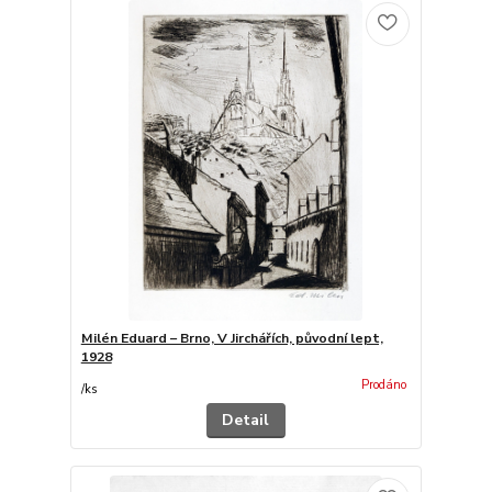
Milén Eduard – Brno, V Jirchářích, původní lept,
1928
Prodáno
/
ks
Detail