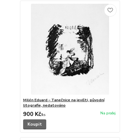
Milén Eduard – Tanečnice na jevišti, původní
litografie, nedatováno
900 Kč
/
ks
Koupit