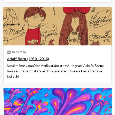
28
.
04
.
2026
Adolf Born (1930– 2016)
Nově máme v nabídce Antikvariátu kromě litografií Adolfa Borna
také serigrafie z tiskařské dílny pražského tiskaře Pavla Bartáka...
číst celé