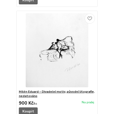
Koupit
Milén Eduard – Divadelní motiv, původní litografie,
nedatováno
900 Kč
/
ks
Koupit