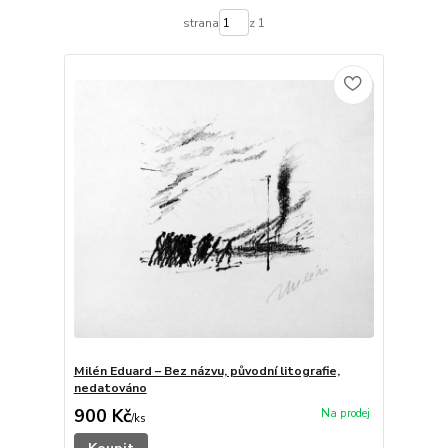
strana
z 1
Milén Eduard – Bez názvu, původní litografie,
nedatováno
900 Kč
/
ks