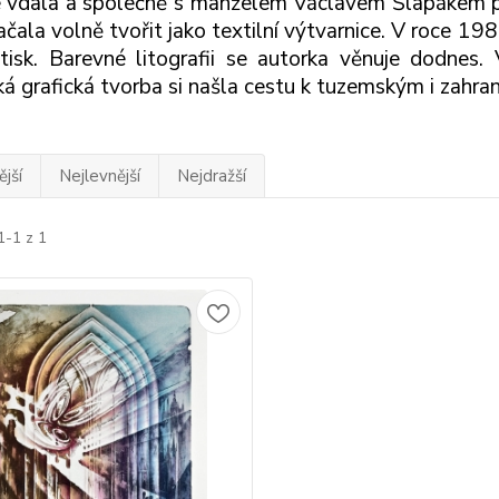
 vdala a společně s manželem Václavem Šlapákem pra
čala volně tvořit jako textilní výtvarnice. V roce 1983
isk. Barevné litografii se autorka věnuje dodnes. V
á grafická tvorba si našla cestu k tuzemským i zahra
jší
Nejlevnější
Nejdražší
1-1 z 1