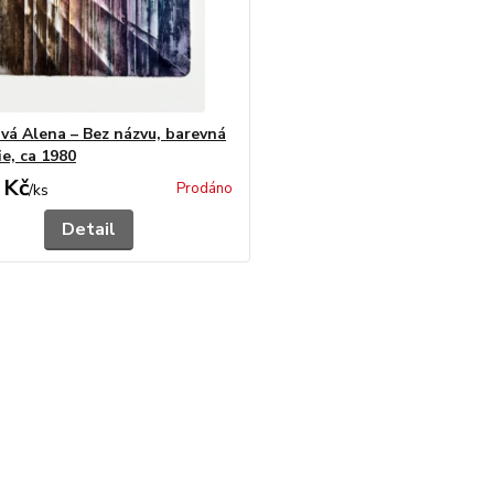
vá Alena – Bez názvu, barevná
ie, ca 1980
 Kč
Prodáno
/
ks
Detail