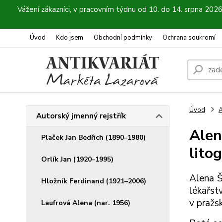
Vážení zákazníci, v pracovním týdnu od 10. do 14. srpna 202
Úvod
Kdo jsem
Obchodní podmínky
Ochrana soukromí
Úvod
A
Autorský jmenný rejstřík
Alen
Plaček Jan Bedřich (1890–1980)
litog
Orlík Jan (1920–1995)
Alena Š
Hložník Ferdinand (1921–2006)
lékařst
v pražs
Laufrová Alena (nar. 1956)