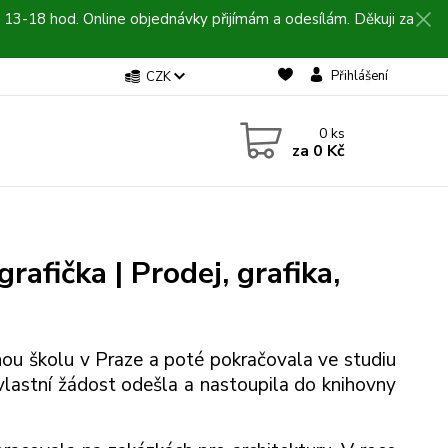
 13-18 hod. Online objednávky přijímám a odesílám. Děkuji za
Přihlášení
CZK
0
ks
za
0 Kč
rafička | Prodej, grafika,
ou školu v Praze a poté pokračovala ve studiu
 vlastní žádost odešla a nastoupila do knihovny