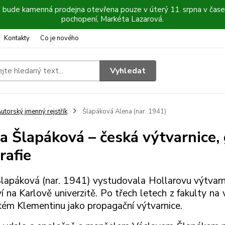
6 bude kamenná prodejna otevřena pouze v úterý 11. srpna v čase
pochopení, Markéta Lazarová.
Kontakty
Co je nového
Vyhledat
utorský jmenný rejstřík
Šlapáková Alena (nar. 1941)
a Šlapáková – česká výtvarnice, g
rafie
lapáková (nar. 1941) vystudovala Hollarovu výtvarn
ví na Karlově univerzitě. Po třech letech z fakulty na
kém Klementinu jako propagační výtvarnice.