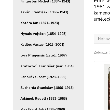
Poté se
Fingesten Michel (1884–1943)
1981 za
Kaván František (1866–1941)
kamenot
uměleck
Kotěra Jan (1871–1923)
Hynais Vojtěch (1854–1925)
Nejnově
Kadlec Václav (1913–2001)
Zobrazuji 
Lyra Pragensis (založ. 1967)
Kratochvíl František (nar. 1934)
Lehoučka Josef (1923–1999)
Sucharda Stanislav (1866–1916)
Adámek Rudolf (1882–1953)
Max František (1895–1969)