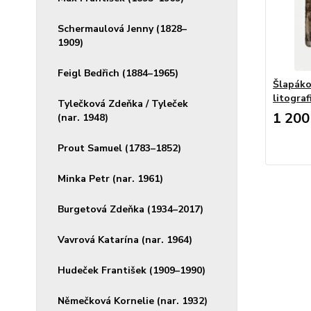
Schermaulová Jenny (1828–
1909)
Feigl Bedřich (1884–1965)
Šlapáko
litograf
Tylečková Zdeňka / Tyleček
1 200
(nar. 1948)
Prout Samuel (1783–1852)
Minka Petr (nar. 1961)
Burgetová Zdeňka (1934–2017)
Vavrová Katarína (nar. 1964)
Hudeček František (1909–1990)
Němečková Kornelie (nar. 1932)