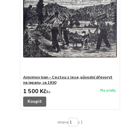
Anisimov Ivan – Cestou z lesa, původní dřevoryt
na japanu, ca 1930
1 500 Kč
/
ks
Koupit
strana
z 1