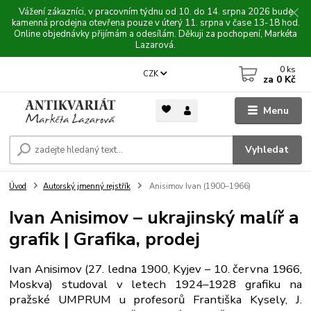
Vážení zákazníci, v pracovním týdnu od 10. do 14. srpna 2026 bude
kamenná prodejna otevřena pouze v úterý 11. srpna v čase 13-18 hod.
Online objednávky přijímám a odesílám. Děkuji za pochopení, Markéta
Lazarová.
0
ks
CZK
za
0 Kč
Menu
Vyhledat
Úvod
Autorský jmenný rejstřík
Anisimov Ivan (1900–1966)
Ivan Anisimov – ukrajinský malíř a
grafik | Grafika, prodej
Ivan Anisimov (27. ledna 1900, Kyjev – 10. června 1966,
Moskva) studoval v letech 1924–1928 grafiku na
pražské UMPRUM u profesorů Františka Kysely, J.