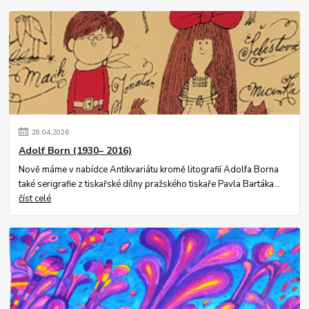
28
.
04
.
2026
Adolf Born (1930– 2016)
Nově máme v nabídce Antikvariátu kromě litografií Adolfa Borna
také serigrafie z tiskařské dílny pražského tiskaře Pavla Bartáka...
číst celé