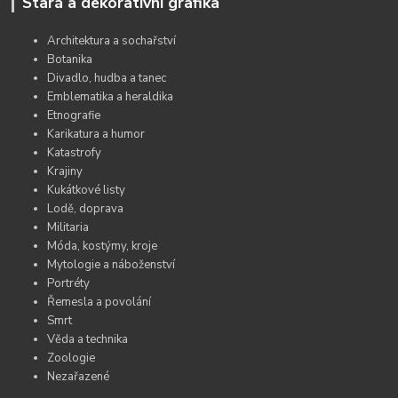
Stará a dekorativní grafika
Architektura a sochařství
Botanika
Divadlo, hudba a tanec
Emblematika a heraldika
Etnografie
Karikatura a humor
Katastrofy
Krajiny
Kukátkové listy
Lodě, doprava
Militaria
Móda, kostýmy, kroje
Mytologie a náboženství
Portréty
Řemesla a povolání
Smrt
Věda a technika
Zoologie
Nezařazené