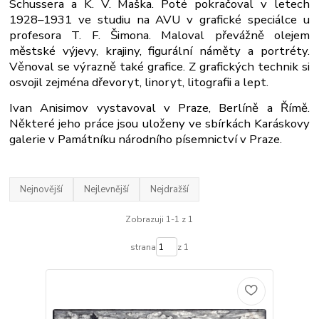
Schussera a K. V. Maška. Poté pokračoval v letech
1928–1931 ve studiu na AVU v grafické speciálce u
profesora T. F. Šimona. Maloval převážně olejem
městské výjevy, krajiny, figurální náměty a portréty.
Věnoval se výrazně také grafice. Z grafických technik si
osvojil zejména dřevoryt, linoryt, litografii a lept.
Ivan Anisimov vystavoval v Praze, Berlíně a Římě.
Některé jeho práce jsou uloženy ve sbírkách Karáskovy
galerie v Památníku národního písemnictví v Praze.
Nejnovější
Nejlevnější
Nejdražší
Zobrazuji 1-1 z 1
strana
z 1