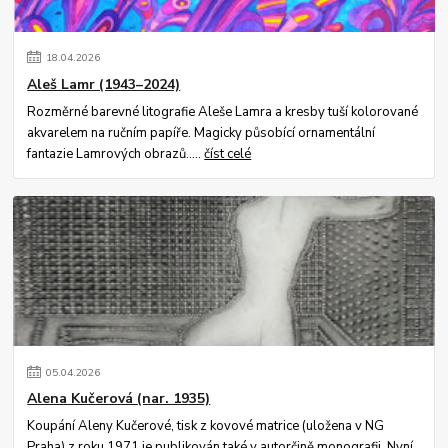
18
.
04
.
2026
Aleš Lamr (1943–2024)
Rozměrné barevné litografie Aleše Lamra a kresby tuší kolorované
akvarelem na ručním papíře. Magicky působící ornamentální
fantazie Lamrových obrazů.....
číst celé
05
.
04
.
2026
Alena Kučerová (nar. 1935)
Koupání Aleny Kučerové, tisk z kovové matrice (uložena v NG
Praha) z roku 1971 je publikován také v autorčině monografii. Nyní