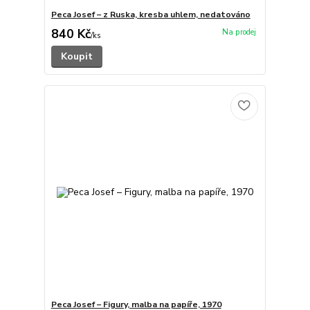
Peca Josef – z Ruska, kresba uhlem, nedatováno
840 Kč
/
ks
Koupit
Peca Josef – Figury, malba na papíře, 1970