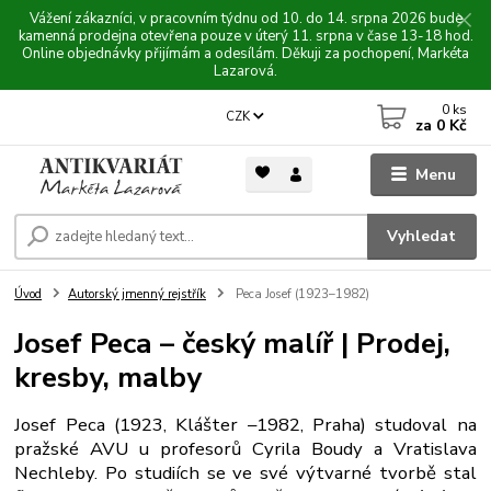
Vážení zákazníci, v pracovním týdnu od 10. do 14. srpna 2026 bude
kamenná prodejna otevřena pouze v úterý 11. srpna v čase 13-18 hod.
Online objednávky přijímám a odesílám. Děkuji za pochopení, Markéta
Lazarová.
0
ks
CZK
za
0 Kč
Menu
Vyhledat
Úvod
Autorský jmenný rejstřík
Peca Josef (1923–1982)
Josef Peca – český malíř | Prodej,
kresby, malby
Josef Peca (1923, Klášter –1982, Praha) studoval na
pražské AVU u profesorů Cyrila Boudy a Vratislava
Nechleby. Po studiích se ve své výtvarné tvorbě stal