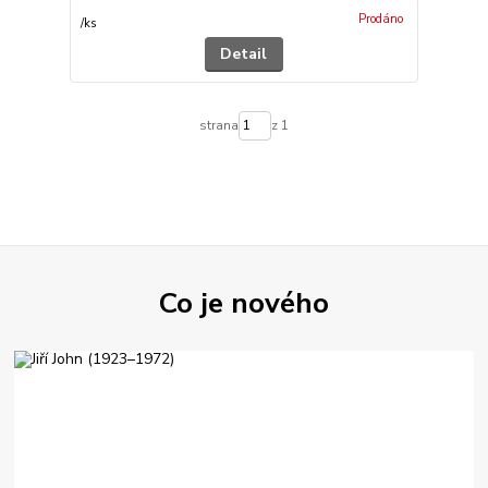
Prodáno
/
ks
Detail
strana
z 1
Co je nového