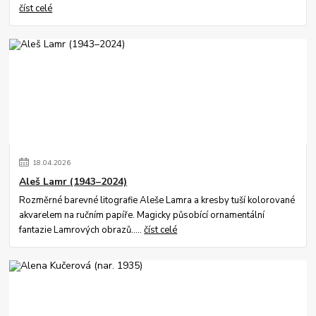
číst celé
18
.
04
.
2026
Aleš Lamr (1943–2024)
Rozměrné barevné litografie Aleše Lamra a kresby tuší kolorované
akvarelem na ručním papíře. Magicky působící ornamentální
fantazie Lamrových obrazů.....
číst celé