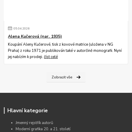
05
.
04
.
2026
Alena Kučerová (nar. 1935)
Koupání Aleny Kučerové, tisk z kovové matrice (uložena v NG
Praha) z roku 1971 je publikován také v autorčině monografii. Nyní
jej nabízím k prodeji.
číst celé
Zobrazit vše
Hlavní kategorie
Jmenný rejstřík autorů
Moderní grafika 20. a 21. století