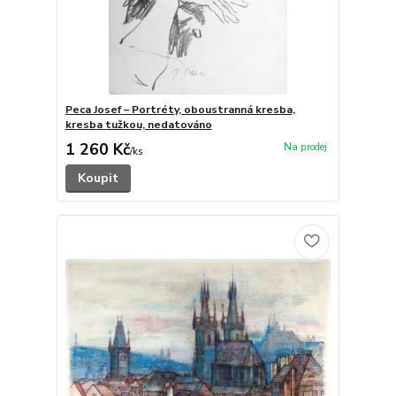
Peca Josef – Portréty, oboustranná kresba,
kresba tužkou, nedatováno
1 260 Kč
/
ks
Koupit