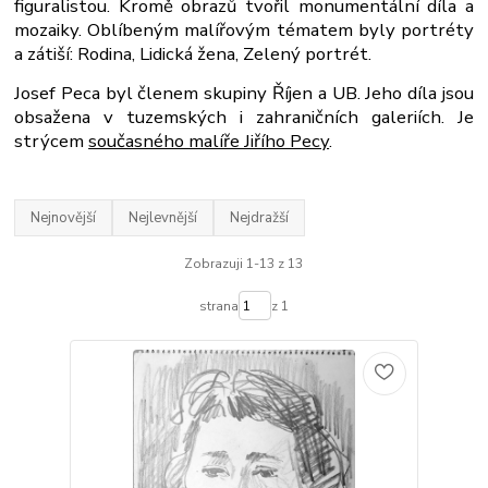
figuralistou. Kromě obrazů tvořil monumentální díla a
mozaiky. Oblíbeným malířovým tématem byly portréty
a zátiší: Rodina, Lidická žena, Zelený portrét.
Josef Peca byl členem skupiny Říjen a UB. Jeho díla jsou
obsažena v tuzemských i zahraničních galeriích. Je
strýcem
současného malíře Jiřího Pecy
.
Nejnovější
Nejlevnější
Nejdražší
Zobrazuji 1-13 z 13
strana
z 1