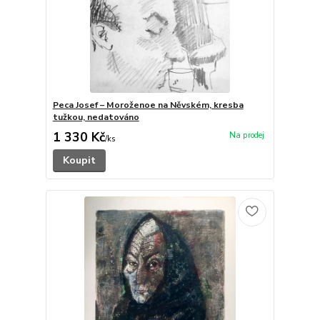
Peca Josef – Moroženoe na Něvském, kresba
tužkou, nedatováno
1 330 Kč
/
ks
Koupit