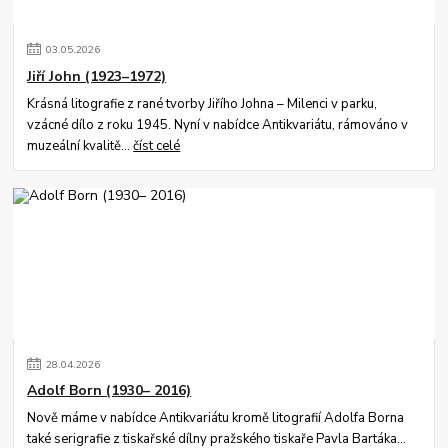
03
.
05
.
2026
Jiří John (1923–1972)
Krásná litografie z rané tvorby Jiřího Johna – Milenci v parku,
vzácné dílo z roku 1945. Nyní v nabídce Antikvariátu, rámováno v
muzeální kvalitě...
číst celé
28
.
04
.
2026
Adolf Born (1930– 2016)
Nově máme v nabídce Antikvariátu kromě litografií Adolfa Borna
také serigrafie z tiskařské dílny pražského tiskaře Pavla Bartáka...