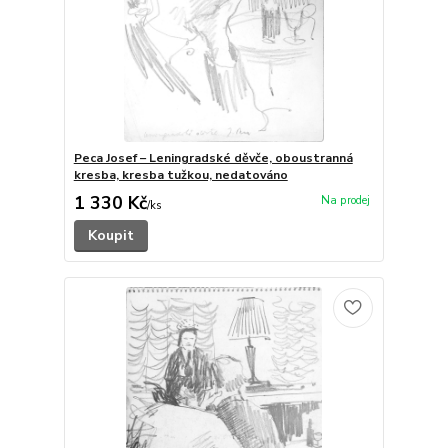
Peca Josef – Leningradské děvče, oboustranná
kresba, kresba tužkou, nedatováno
1 330 Kč
/
ks
Koupit