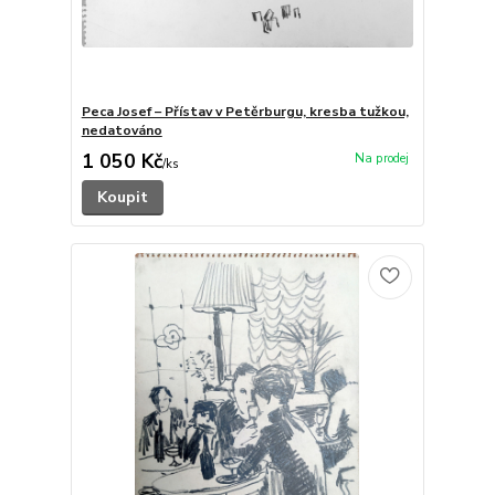
Peca Josef – Přístav v Petěrburgu, kresba tužkou,
nedatováno
1 050 Kč
/
ks
Koupit