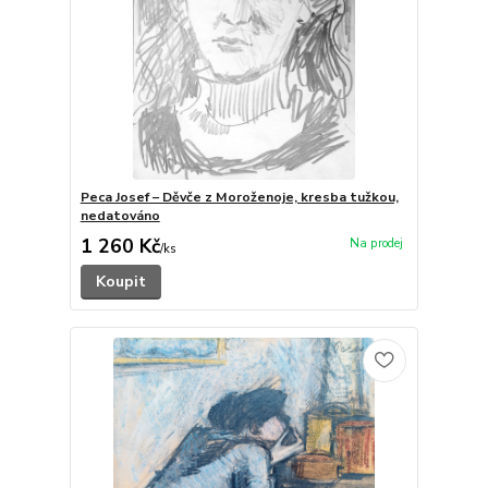
Peca Josef – Děvče z Moroženoje, kresba tužkou,
nedatováno
1 260 Kč
/
ks
Koupit