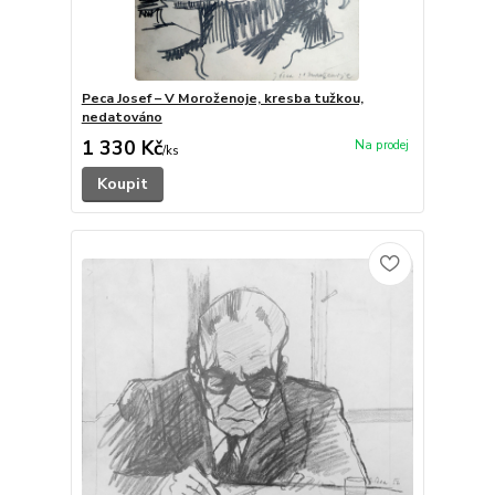
Peca Josef – V Moroženoje, kresba tužkou,
nedatováno
1 330 Kč
/
ks
Koupit