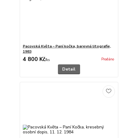
Pacovská Květa – Paní kočka, barevná litografie,
1983
4 800 Kč
Prodáno
/
ks
Detail