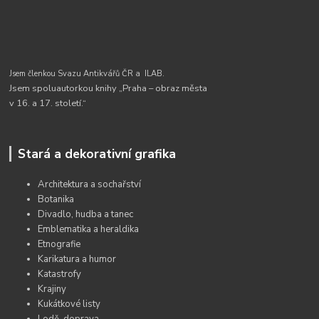
Jsem členkou Svazu Antikvářů ČR a
ILAB.
Jsem spoluautorkou knihy „Praha – obraz města
v 16. a 17. století.“
Stará a dekorativní grafika
Architektura a sochařství
Botanika
Divadlo, hudba a tanec
Emblematika a heraldika
Etnografie
Karikatura a humor
Katastrofy
Krajiny
Kukátkové listy
Lodě, doprava