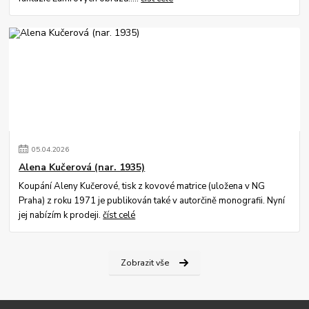
05
.
04
.
2026
Alena Kučerová (nar. 1935)
Koupání Aleny Kučerové, tisk z kovové matrice (uložena v NG
Praha) z roku 1971 je publikován také v autorčině monografii. Nyní
jej nabízím k prodeji.
číst celé
Zobrazit vše