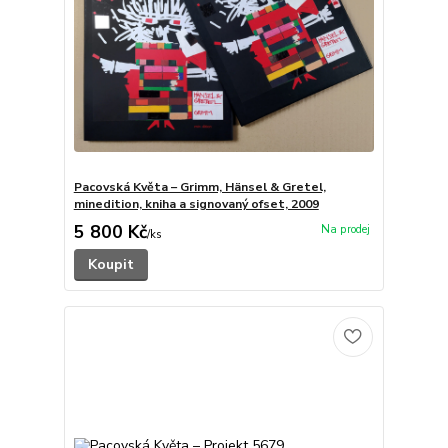
Pacovská Květa – Grimm, Hänsel & Gretel,
minedition, kniha a signovaný ofset, 2009
5 800 Kč
/
ks
Koupit