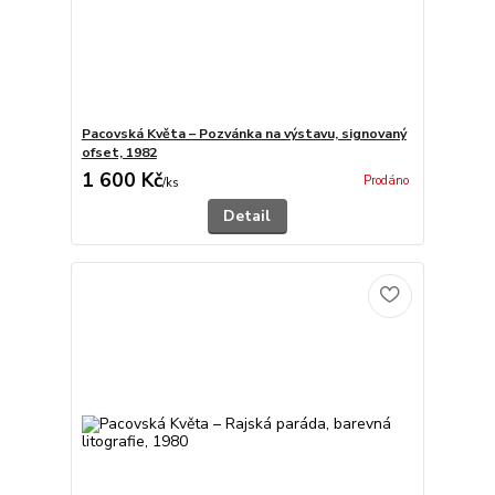
Pacovská Květa – Pozvánka na výstavu, signovaný
ofset, 1982
1 600 Kč
Prodáno
/
ks
Detail