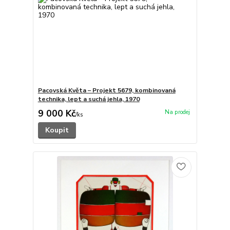
Pacovská Květa – Projekt 5679, kombinovaná
technika, lept a suchá jehla, 1970
9 000 Kč
/
ks
Koupit