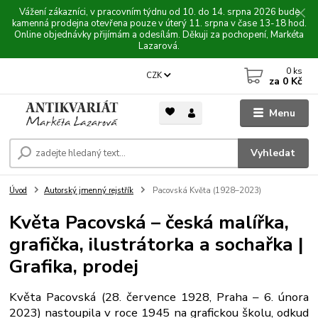
Vážení zákazníci, v pracovním týdnu od 10. do 14. srpna 2026 bude
kamenná prodejna otevřena pouze v úterý 11. srpna v čase 13-18 hod.
Online objednávky přijímám a odesílám. Děkuji za pochopení, Markéta
Lazarová.
0
ks
CZK
za
0 Kč
Menu
Vyhledat
Úvod
Autorský jmenný rejstřík
Pacovská Květa (1928–2023)
Květa Pacovská – česká malířka,
grafička, ilustrátorka a sochařka |
Grafika, prodej
Květa Pacovská (28. července 1928, Praha – 6. února
2023) nastoupila v
roce 1945 na grafickou školu, odkud