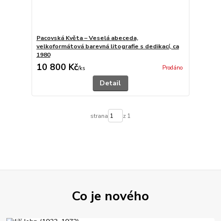
Pacovská Květa – Veselá abeceda,
velkoformátová barevná litografie s dedikací, ca
1980
10 800 Kč
Prodáno
/
ks
Detail
strana
z 1
Co je nového