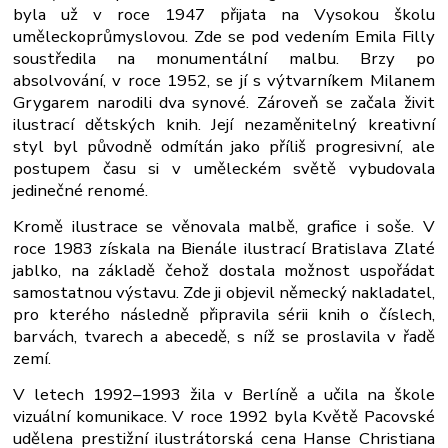
byla už v roce 1947 přijata na Vysokou školu
uměleckoprůmyslovou. Zde se pod vedením Emila Filly
soustředila na monumentální malbu. Brzy po
absolvování, v roce 1952, se jí s výtvarníkem Milanem
Grygarem narodili dva synové. Zároveň se začala živit
ilustrací dětských knih. Její nezaměnitelný kreativní
styl byl původně odmítán jako příliš progresivní, ale
postupem času si v uměleckém světě vybudovala
jedinečné renomé.
Kromě ilustrace se věnovala malbě, grafice i soše. V
roce 1983 získala na Bienále ilustrací Bratislava Zlaté
jablko, na základě čehož dostala možnost uspořádat
samostatnou výstavu. Zde ji objevil německý nakladatel,
pro kterého následně připravila sérii knih o číslech,
barvách, tvarech a abecedě, s níž se proslavila v řadě
zemí.
V letech 1992–1993 žila v Berlíně a učila na škole
vizuální komunikace. V roce 1992 byla Květě Pacovské
udělena prestižní ilustrátorská cena Hanse Christiana