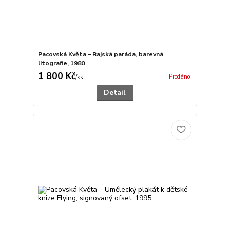
Pacovská Květa – Rajská paráda, barevná
litografie, 1980
1 800 Kč
Prodáno
/
ks
Detail