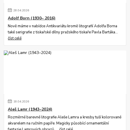
28
.
04
.
2026
Adolf Born (1930– 2016)
Nově máme v nabídce Antikvariátu kromě litografií Adolfa Borna
také serigrafie z tiskařské dílny pražského tiskaře Pavla Bartáka...
číst celé
18
.
04
.
2026
Aleš Lamr (1943–2024)
Rozměrné barevné litografie Aleše Lamra a kresby tuší kolorované
akvarelem na ručním papíře. Magicky působící ornamentální
fantazie Lamrových obrazů.....
číst celé