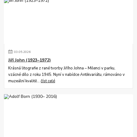
03
.
05
.
2026
Jiří John (1923–1972)
Krásná litografie z rané tvorby Jiřího Johna – Milenci v parku,
vzácné dílo z roku 1945. Nyní v nabídce Antikvariátu, rámováno v
muzeální kvalitě...
číst celé