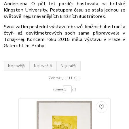
Andersena. O pět let později hostovala na britské
Kingston University. Postupem času se stala jednou ze
světově nejuznávanějších knižních ilustrátorek.
Svou zatím poslední výstavu obrazů, knižních ilustrací a
čtyř- až devítimetrových soch sama připravovala v
Tchaj-Pej. Koncem roku 2015 měla výstavu v Praze v
Galerii hl. m. Prahy.
Nejnovější
Nejlevnější
Nejdražší
Zobrazuji 1-11 z 11
strana
z 1