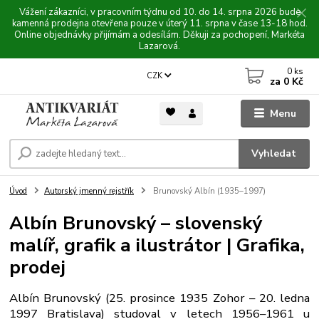
Vážení zákazníci, v pracovním týdnu od 10. do 14. srpna 2026 bude
kamenná prodejna otevřena pouze v úterý 11. srpna v čase 13-18 hod.
Online objednávky přijímám a odesílám. Děkuji za pochopení, Markéta
Lazarová.
0
ks
CZK
za
0 Kč
Menu
Vyhledat
Úvod
Autorský jmenný rejstřík
Brunovský Albín (1935–1997)
Albín Brunovský – slovenský
malíř, grafik a ilustrátor | Grafika,
prodej
Albín Brunovský (25. prosince 1935 Zohor – 20. ledna
1997 Bratislava) studoval v letech 1956–1961 u