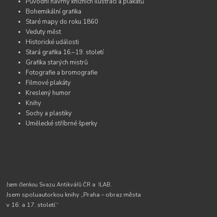
Původní návrhy knižních ilustrací a plakátů
Bohemikální grafika
Staré mapy do roku 1860
Veduty měst
Historické události
Stará grafika 16.–19. století
Grafika starých mistrů
Fotografie a bromografie
Filmové plakáty
Kreslený humor
Knihy
Sochy a plastiky
Umělecké stříbrné šperky
Jsem členkou Svazu Antikvářů ČR a
ILAB.
Jsem spoluautorkou knihy „Praha – obraz města
v 16. a 17. století.“