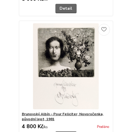
Detail
Brunovský Albín – Pour Feliciter, Novoročenka,
původní lept, 1981
4 800 Kč
Prodáno
/
ks