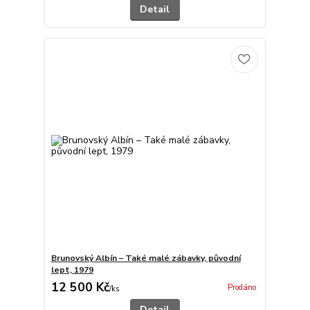
Detail
Brunovský Albín – Také malé zábavky, původní
lept, 1979
12 500 Kč
Prodáno
/
ks
Detail