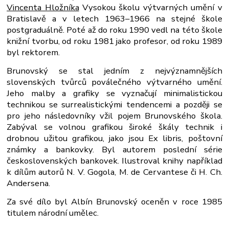
Vincenta Hložníka
Vysokou školu výtvarných umění v
Bratislavě a v letech 1963–1966 na stejné škole
postgraduálně. Poté až do roku 1990 vedl na této škole
knižní tvorbu, od roku 1981 jako profesor, od roku 1989
byl rektorem.
Brunovský se stal jedním z nejvýznamnějších
slovenských tvůrců poválečného výtvarného umění.
Jeho malby a grafiky se vyznačují minimalistickou
technikou se surrealistickými tendencemi a později se
pro jeho následovníky vžil pojem Brunovského škola.
Zabýval se volnou grafikou široké škály technik i
drobnou užitou grafikou, jako jsou Ex libris, poštovní
známky a bankovky. Byl autorem poslední série
československých bankovek. Ilustroval knihy například
k dílům autorů N. V. Gogola, M. de Cervantese či H. Ch.
Andersena.
Za své dílo byl Albín Brunovský oceněn v roce 1985
titulem národní umělec.