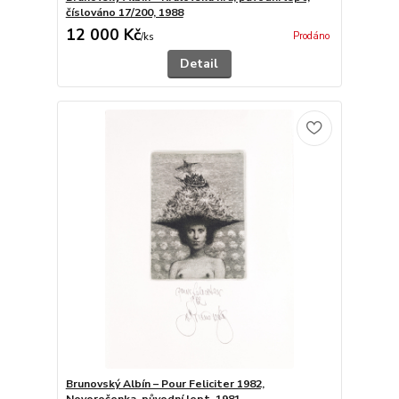
číslováno 17/200, 1988
12 000 Kč
Prodáno
/
ks
Detail
Brunovský Albín – Pour Feliciter 1982,
Novoročenka, původní lept, 1981