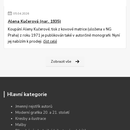
05
.
04
.
2026
Alena Kučerová (nar. 1935)
Koupání Aleny Kučerové, tisk z kovové matrice (uložena v NG
Praha) z roku 1971 je publikován také v autorčině monografii. Nyní
jej nabízím k prodeji.
číst celé
Zobrazit vše
Hlavní kategorie
Jmenný rejstřík autorů
Moderní grafika 20. a 21. století
Kresby a ilustrace
Malby