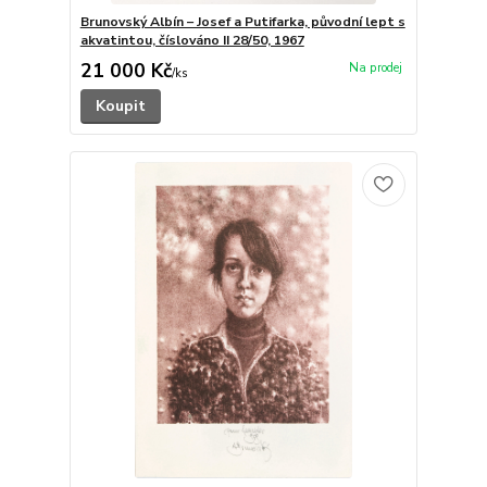
Brunovský Albín – Josef a Putifarka, původní lept s
akvatintou, číslováno II 28/50, 1967
21 000 Kč
/
ks
Koupit