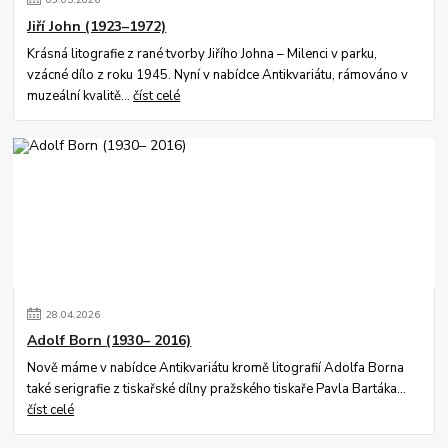
Jiří John (1923–1972)
Krásná litografie z rané tvorby Jiřího Johna – Milenci v parku,
vzácné dílo z roku 1945. Nyní v nabídce Antikvariátu, rámováno v
muzeální kvalitě...
číst celé
28
.
04
.
2026
Adolf Born (1930– 2016)
Nově máme v nabídce Antikvariátu kromě litografií Adolfa Borna
také serigrafie z tiskařské dílny pražského tiskaře Pavla Bartáka...
číst celé