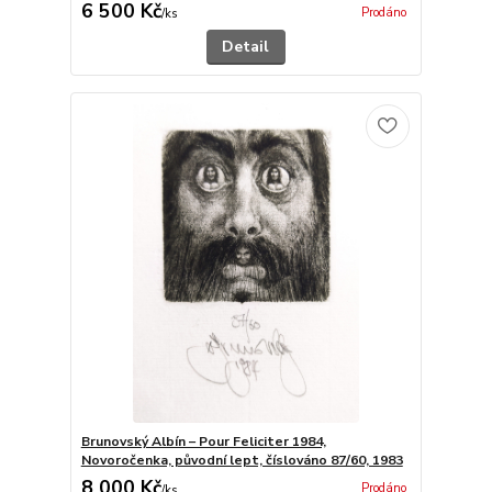
6 500 Kč
Prodáno
/
ks
Detail
Brunovský Albín – Pour Feliciter 1984,
Novoročenka, původní lept, číslováno 87/60, 1983
8 000 Kč
Prodáno
/
ks