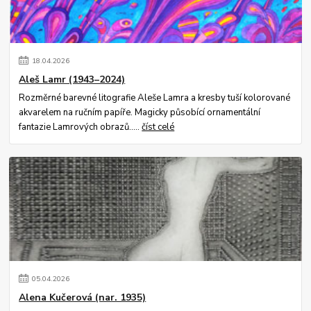
18
.
04
.
2026
Aleš Lamr (1943–2024)
Rozměrné barevné litografie Aleše Lamra a kresby tuší kolorované
akvarelem na ručním papíře. Magicky působící ornamentální
fantazie Lamrových obrazů.....
číst celé
05
.
04
.
2026
Alena Kučerová (nar. 1935)