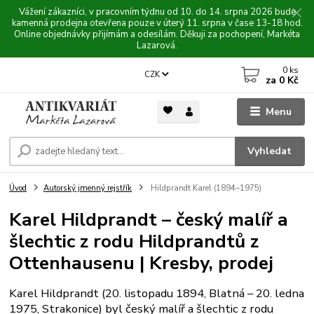
Vážení zákazníci, v pracovním týdnu od 10. do 14. srpna 2026 bude
kamenná prodejna otevřena pouze v úterý 11. srpna v čase 13-18 hod.
Online objednávky přijímám a odesílám. Děkuji za pochopení, Markéta
Lazarová.
0
ks
CZK
za
0 Kč
Menu
Vyhledat
Úvod
Autorský jmenný rejstřík
Hildprandt Karel (1894–1975)
Karel Hildprandt – český malíř a
šlechtic z rodu Hildprandtů z
Ottenhausenu | Kresby, prodej
Karel Hildprandt (20. listopadu 1894, Blatná – 20. ledna
1975, Strakonice) byl český malíř a šlechtic z rodu