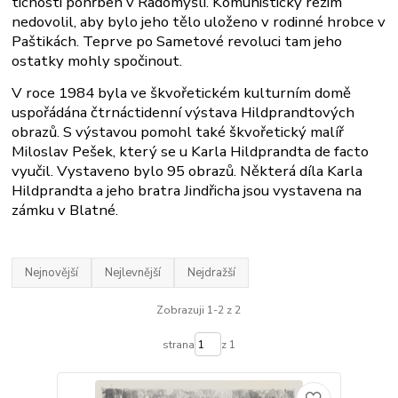
tichosti pohřben v Radomyšli. Komunistický režim
nedovolil, aby bylo jeho tělo uloženo v rodinné hrobce v
Paštikách. Teprve po Sametové revoluci tam jeho
ostatky mohly spočinout.
V roce 1984 byla ve škvořetickém kulturním domě
uspořádána čtrnáctidenní výstava Hildprandtových
obrazů. S výstavou pomohl také škvořetický malíř
Miloslav Pešek, který se u Karla Hildprandta de facto
vyučil. Vystaveno bylo 95 obrazů. Některá díla Karla
Hildprandta a jeho bratra Jindřicha jsou vystavena na
zámku v Blatné.
Nejnovější
Nejlevnější
Nejdražší
Zobrazuji 1-2 z 2
strana
z 1