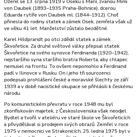
Oženil se 13. srpna 1919 v Oseku s Marií, zvanou Mimi
von Daubek (1893–1935 Praha-Bohnice), dcerou
Eduarda rytíře von Daubek ml. (1844–1912). Choť
přinesla do rodiny statek a zámek Osek, zemřela však už
ve věku 41 let. Manželství zůstalo bezdětné.
Karel Hildprandt po otci zdědil statek a zámek
Škvořetice. Za druhé světové války přepsal statek
Škvořetice na svého synovce Ferdinanda (1920–1942),
nejstaršího syna staršího bratra Roberta, aby chlapec
nemusel na frontu. To ovšem nepomohlo a Ferdinand
padl v Ilinovce v Rusku. On i jeho tři sourozenci
podepsali prohlášení české a moravské šlechty ze září
1939 a v době nacistické okupace se přihlásili k českému
národu.
Po komunistickém převratu v roce 1948 mu byl
zkonfiskován majetek, z Československa však neodjel.
Bydlel a tvořil v ateliéru ve staré škole ve Škvořeticích
a přivydělával si prodejem svých obrazů. Zemřel v roce
1975 v nemocnici ve Strakonicích, 25. ledna 1975 byl v