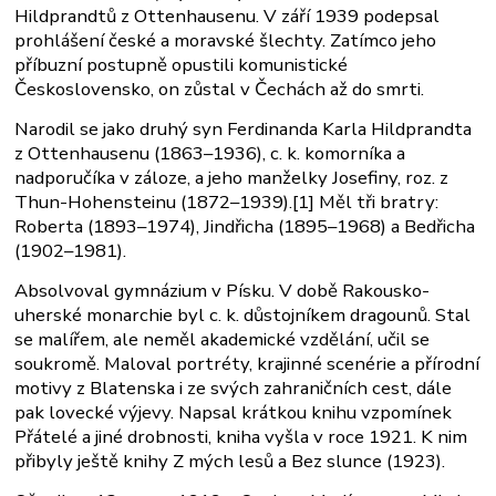
Hildprandtů z Ottenhausenu. V září 1939 podepsal
prohlášení české a moravské šlechty. Zatímco jeho
příbuzní postupně opustili komunistické
Československo, on zůstal v Čechách až do smrti.
Narodil se jako druhý syn Ferdinanda Karla Hildprandta
z Ottenhausenu (1863–1936), c. k. komorníka a
nadporučíka v záloze, a jeho manželky Josefiny, roz. z
Thun-Hohensteinu (1872–1939).[1] Měl tři bratry:
Roberta (1893–1974), Jindřicha (1895–1968) a Bedřicha
(1902–1981).
Absolvoval gymnázium v Písku. V době Rakousko-
uherské monarchie byl c. k. důstojníkem dragounů. Stal
se malířem, ale neměl akademické vzdělání, učil se
soukromě. Maloval portréty, krajinné scenérie a přírodní
motivy z Blatenska i ze svých zahraničních cest, dále
pak lovecké výjevy. Napsal krátkou knihu vzpomínek
Přátelé a jiné drobnosti, kniha vyšla v roce 1921. K nim
přibyly ještě knihy Z mých lesů a Bez slunce (1923).