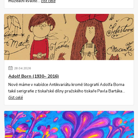
muzeální kvalitě...
číst celé
28
.
04
.
2026
Adolf Born (1930– 2016)
Nově máme v nabídce Antikvariátu kromě litografií Adolfa Borna
také serigrafie z tiskařské dílny pražského tiskaře Pavla Bartáka...
číst celé