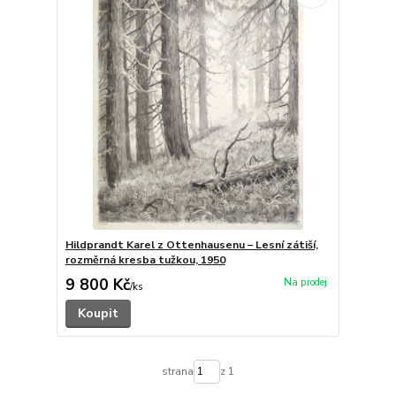
Hildprandt Karel z Ottenhausenu – Lesní zátiší,
rozměrná kresba tužkou, 1950
9 800 Kč
/
ks
Koupit
strana
z 1