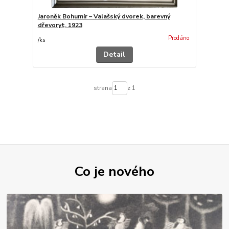
Jaroněk Bohumír – Valašský dvorek, barevný
dřevoryt, 1923
Prodáno
/
ks
Detail
strana
z 1
Co je nového