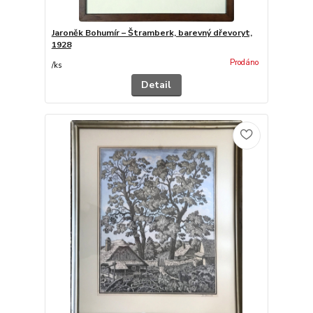
Jaroněk Bohumír – Štramberk, barevný dřevoryt,
1928
Prodáno
/
ks
Detail