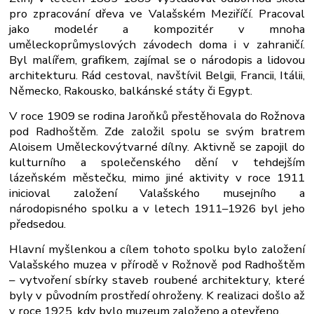
pro zpracování dřeva ve Valašském Meziříčí. Pracoval
jako modelér a kompozitér v mnoha
uměleckoprůmyslových závodech doma i v zahraničí.
Byl malířem, grafikem, zajímal se o národopis a lidovou
architekturu. Rád cestoval, navštívil Belgii, Francii, Itálii,
Německo, Rakousko, balkánské státy či Egypt.
V roce 1909 se rodina Jaroňků přestěhovala do Rožnova
pod Radhoštěm. Zde založil spolu se svým bratrem
Aloisem Uměleckovýtvarné dílny. Aktivně se zapojil do
kulturního a společenského dění v tehdejším
lázeňském městečku, mimo jiné aktivity v roce 1911
inicioval založení Valašského musejního a
národopisného spolku a v letech 1911–1926 byl jeho
předsedou.
Hlavní myšlenkou a cílem tohoto spolku bylo založení
Valašského muzea v přírodě v Rožnově pod Radhoštěm
– vytvoření sbírky staveb roubené architektury, které
byly v původním prostředí ohroženy. K realizaci došlo až
v roce 1925, kdy bylo muzeum založeno a otevřeno.