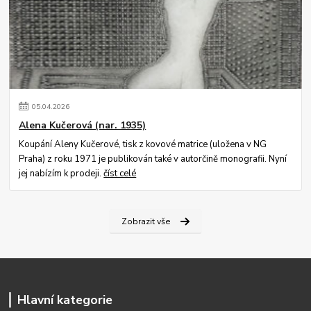
05
.
04
.
2026
Alena Kučerová (nar. 1935)
Koupání Aleny Kučerové, tisk z kovové matrice (uložena v NG
Praha) z roku 1971 je publikován také v autorčině monografii. Nyní
jej nabízím k prodeji.
číst celé
Zobrazit vše
Hlavní kategorie