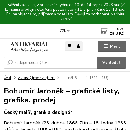
Vážení zákazníci, v pracovním týdnu od 10. do 14. srpna 2026 bude
kamenná prodejna otevřena pouze v úterý 11. srpna v čase 13-18 hod.
Online objednávky přijímám a odesílám. Děkuji za pochopení, Markéta
Lazarová.
0
ks
CZK
za
0 Kč
Menu
Vyhledat
Úvod
Autorský jmenný rejstřík
Jaroněk Bohumír (1866–1933)
Bohumír Jaroněk – grafické listy,
grafika, prodej
Český malíř, grafik a designér
Bohumír Jaroněk (23. dubna 1866 Zlín – 18. ledna 1933
Zlín) v letech 1885–1889 vystudoval odbornou školu