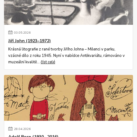
03
.
05
.
2026
Jiří John (1923–1972)
Krásná litografie z rané tvorby Jiřího Johna – Milenci v parku,
vzácné dílo z roku 1945. Nyní v nabídce Antikvariátu, rámováno v
muzeální kvalitě...
číst celé
28
.
04
.
2026
Adolf Born (1930– 2016)