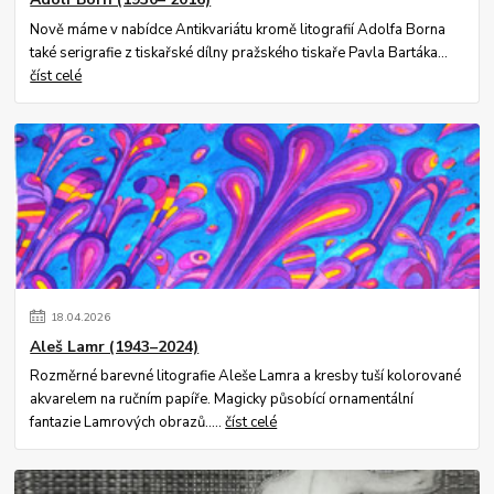
Nově máme v nabídce Antikvariátu kromě litografií Adolfa Borna
také serigrafie z tiskařské dílny pražského tiskaře Pavla Bartáka...
číst celé
18
.
04
.
2026
Aleš Lamr (1943–2024)
Rozměrné barevné litografie Aleše Lamra a kresby tuší kolorované
akvarelem na ručním papíře. Magicky působící ornamentální
fantazie Lamrových obrazů.....
číst celé