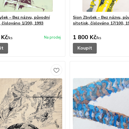
yšek – Bez názvu, původní
Sion Zbyšek – Bez názvu, pů
, číslováno 1/200, 1993
sítotisk, číslováno 17/100, 1
 Kč
1 800 Kč
/
ks
/
ks
it
Koupit