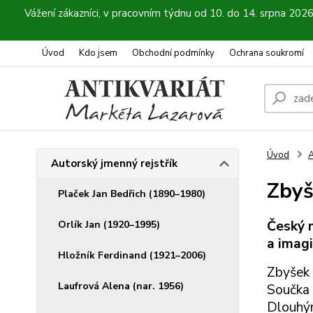
Vážení zákazníci, v pracovním týdnu od 10. do 14. srpna 202
Úvod
Kdo jsem
Obchodní podmínky
Ochrana soukromí
Úvod
A
Autorský jmenný rejstřík
Zbyš
Plaček Jan Bedřich (1890–1980)
Český m
Orlík Jan (1920–1995)
a imagi
Hložník Ferdinand (1921–2006)
Zbyšek
Laufrová Alena (nar. 1956)
Součka 
Dlouhým