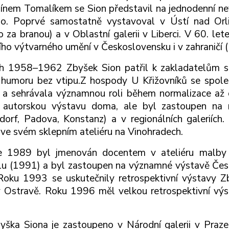
ínem Tomalíkem se Sion představil na jednodenní nev
ho. Poprvé samostatně vystavoval v Ústí nad Orli
o za branou) a v Oblastní galerii v Liberci. V 60. l
ho výtvarného umění v Československu i v zahraničí (
h 1958–1962 Zbyšek Sion patřil k zakladatelům sp
 humoru bez vtipu.Z hospody U Křižovníků se spo
 a sehrávala významnou roli během normalizace až
 autorskou výstavu doma, ale byl zastoupen na n
dorf, Padova, Konstanz) a v regionálních galerií
 ve svém sklepním ateliéru na Vinohradech.
e 1989 byl jmenován docentem v ateliéru malby
lu (1991) a byl zastoupen na významné výstavě Česk
oku 1993 se uskutečnily retrospektivní výstavy 
 Ostravě. Roku 1996 měl velkou retrospektivní výst
yška Siona je zastoupeno v Národní galerii v Praze,