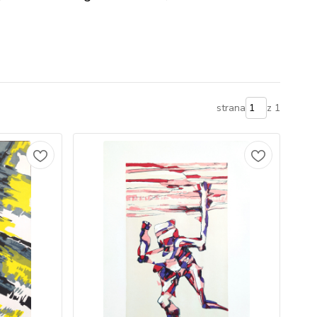
strana
z 1