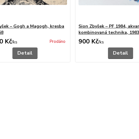
yšek – Gogh a Magogh, kresba
Sion Zbyšek – PF 1984, akvar
68
kombinovaná technika, 198
0 Kč
900 Kč
Prodáno
/
ks
/
ks
Detail
Detail