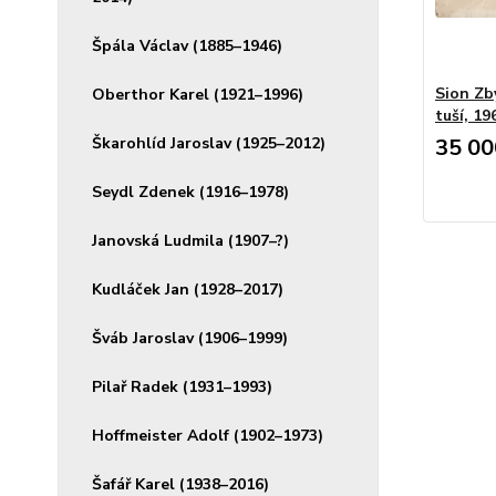
Špála Václav (1885–1946)
Sion Zb
Oberthor Karel (1921–1996)
tuší, 19
Škarohlíd Jaroslav (1925–2012)
35 00
Seydl Zdenek (1916–1978)
Janovská Ludmila (1907–?)
Kudláček Jan (1928–2017)
Šváb Jaroslav (1906–1999)
Pilař Radek (1931–1993)
Hoffmeister Adolf (1902–1973)
Šafář Karel (1938–2016)