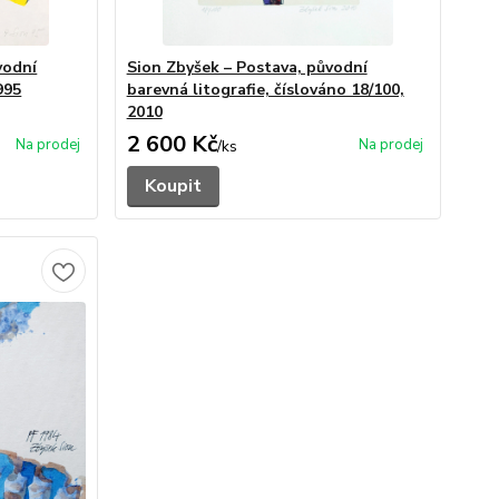
vodní
Sion Zbyšek – Postava, původní
995
barevná litografie, číslováno 18/100,
2010
2 600 Kč
/
ks
Koupit