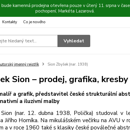
6 bude kamenná prodejna otevřena pouze v úterý 11. srpna v čase
pochopení, Markéta Lazarová.
Kontakty
Co je nového
Vyhledat
utorský jmenný rejstřík
Sion Zbyšek (nar. 1938)
ek Sion – prodej, grafika, kresby
alíř a grafik, představitel české strukturální abs
nativní a iluzivní malby
 Sion (nar. 12. dubna 1938, Polička) studoval v
a Jiřího Horníka. Na mikulášském večírku na AVU v 
 a v roce 1960 také s klasiky české poválečné abs