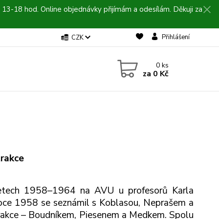
 13-18 hod. Online objednávky přijímám a odesílám. Děkuji za
Přihlášení
CZK
0
ks
za
0 Kč
trakce
 letech 1958–1964 na AVU u profesorů Karla
roce 1958 se seznámil s Koblasou, Neprašem a
trakce – Boudníkem, Piesenem a Medkem. Spolu