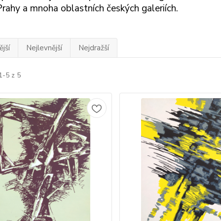
rahy a mnoha oblastních českých galeriích.
jší
Nejlevnější
Nejdražší
1-5 z 5