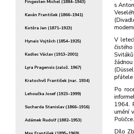
Fingesten Michel (1884–1943)
s Anton
Veselé
Kaván František (1866–1941)
(Divadl
moderní
Kotěra Jan (1871–1923)
V letec
Hynais Vojtěch (1854–1925)
čistého
Svitáků
Kadlec Václav (1913–2001)
žádnou
Lyra Pragensis (založ. 1967)
(Düssel
přátele
Kratochvíl František (nar. 1934)
Po roc
Lehoučka Josef (1923–1999)
informe
1964. R
Sucharda Stanislav (1866–1916)
umění v
Poličce.
Adámek Rudolf (1882–1953)
Dílo Zb
Max František (1895–1969)