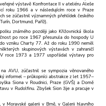
eřejné výstavě Konfrontace II v ateliéru Aleše
cí roku 1966 a v následujícím roce v Praze
etech se zúčastnil významných přehlídek českého
Turín, Dortmund, Paříž).
olku známého později jako Křižovnická škola
lečnost po roce 1967 přesunula do hospody U
 do vzniku Charty 77. Až do roku 1990 neměl
ěkterých skupinových výstavách v zahraničí
ch. V roce 1973 a 1977 uspořádal výstavy pro
 na AVU, zúčastnil se sympozia věnovaného
ý informel – průkopníci abstrakce z let 1957–
Zbyška Siona v Roudnici, Praze (GVŠ) a Domě
avu v Rudolfinu. Zbyšek Sion žije a pracuje v
 v Moravské galerii v Brně, v Galerii hlavního