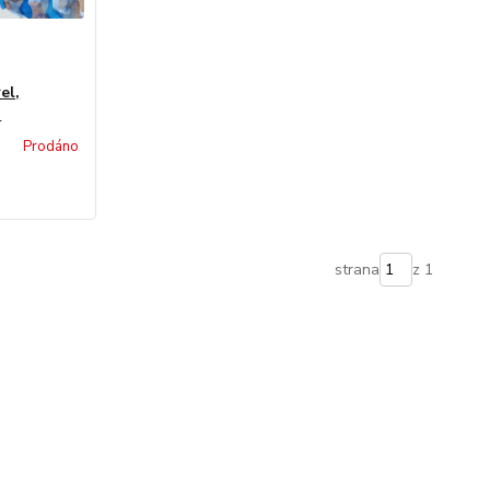
el,
3
Prodáno
strana
z 1