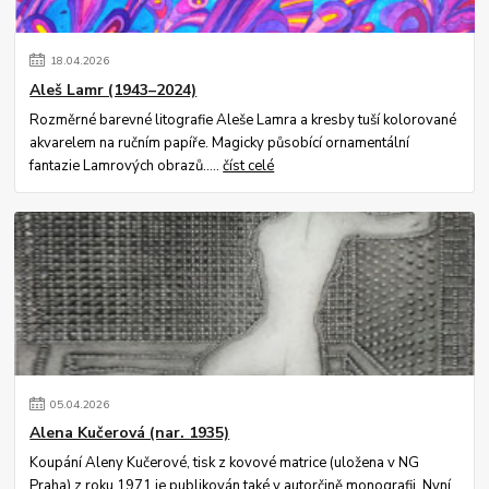
18
.
04
.
2026
Aleš Lamr (1943–2024)
Rozměrné barevné litografie Aleše Lamra a kresby tuší kolorované
akvarelem na ručním papíře. Magicky působící ornamentální
fantazie Lamrových obrazů.....
číst celé
05
.
04
.
2026
Alena Kučerová (nar. 1935)
Koupání Aleny Kučerové, tisk z kovové matrice (uložena v NG
Praha) z roku 1971 je publikován také v autorčině monografii. Nyní