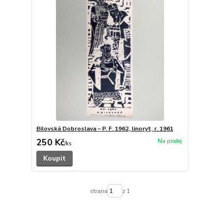
Bilovská Dobroslava – P. F. 1962, linoryt, r. 1961
250 Kč
/
ks
Koupit
strana
z 1