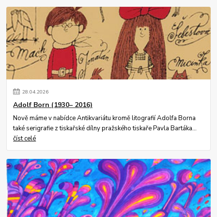
28
.
04
.
2026
Adolf Born (1930– 2016)
Nově máme v nabídce Antikvariátu kromě litografií Adolfa Borna
také serigrafie z tiskařské dílny pražského tiskaře Pavla Bartáka...
číst celé