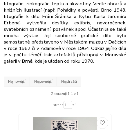
litografie, zinkografie, leptu a akvantiny. Vedle obrazů a
knižních ilustrací (např. Pohádky a pověsti, Brno 1943,
litografie k dílu Fráni Šrámka a Kytici Karla Jaromíra
Erbena) vytvořila desítky exlibris, novoročenek,
svatebních oznámení, pozvánek apod. Účastnila se také
mnoha výstav. Její souborné grafické dílo bylo
samostatně představeno v Městském muzeu v Dačicích
v roce 1962 či v Adamově v roce 1964. Odkaz jejího díla
je v počtu téměř tisíc artefaktů přístupný v Moravské
galerii v Brně, kde je uložen od roku 1970.
Nejnovější
Nejlevnější
Nejdražší
Zobrazuji 1-1 z 1
strana
z 1