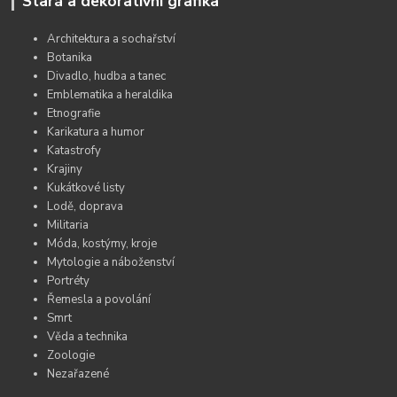
Stará a dekorativní grafika
Architektura a sochařství
Botanika
Divadlo, hudba a tanec
Emblematika a heraldika
Etnografie
Karikatura a humor
Katastrofy
Krajiny
Kukátkové listy
Lodě, doprava
Militaria
Móda, kostýmy, kroje
Mytologie a náboženství
Portréty
Řemesla a povolání
Smrt
Věda a technika
Zoologie
Nezařazené