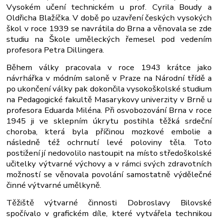
Vysokém učení technickém u prof. Cyrila Boudy a
Oldřicha Blažíčka. V době po uzavření českých vysokých
škol v roce 1939 se navrátila do Brna a věnovala se zde
studiu na Škole uměleckých řemesel pod vedením
profesora Petra Dillingera.
Během války pracovala v roce 1943 krátce jako
návrhářka v módním saloně v Praze na Národní třídě a
po ukončení války pak dokončila vysokoškolské studium
na Pedagogické fakultě Masarykovy univerzity v Brně u
profesora Eduarda Miléna. Při osvobozování Brna v roce
1945 ji ve sklepním úkrytu postihla těžká srdeční
choroba, která byla příčinou mozkové embolie a
následně též ochrnutí levé poloviny těla. Toto
postižení jí nedovolilo nastoupit na místo středoškolské
učitelky výtvarné výchovy a v rámci svých zdravotních
možností se věnovala povolání samostatně výdělečné
činné výtvarné umělkyně.
Těžiště výtvarné činnosti Dobroslavy Bilovské
spočívalo v grafickém díle, které vytvářela technikou