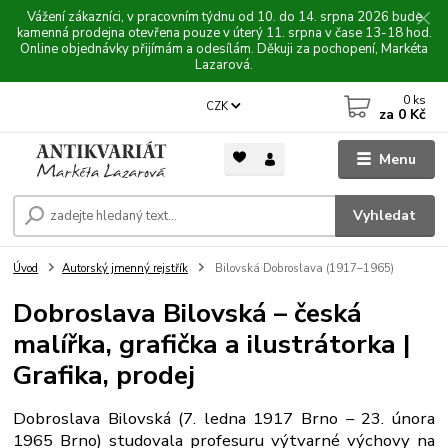
Vážení zákazníci, v pracovním týdnu od 10. do 14. srpna 2026 bude
kamenná prodejna otevřena pouze v úterý 11. srpna v čase 13-18 hod.
Online objednávky přijímám a odesílám. Děkuji za pochopení, Markéta
Lazarová.
0
ks
CZK
za
0 Kč
Menu
Vyhledat
Úvod
Autorský jmenný rejstřík
Bilovská Dobroslava (1917–1965)
Dobroslava Bilovská – česká
malířka, grafička a ilustrátorka |
Grafika, prodej
Dobroslava Bilovská (7. ledna 1917 Brno – 23. února
1965 Brno) studovala profesuru výtvarné výchovy na