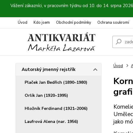
Vážení zákazníci, v pracovním týdnu od 10. do 14. srpna 202
Úvod
Kdo jsem
Obchodní podmínky
Ochrana soukromí
Úvod
A
Autorský jmenný rejstřík
Korn
Plaček Jan Bedřich (1890–1980)
graf
Orlík Jan (1920–1995)
Kornel
Hložník Ferdinand (1921–2006)
Uměleck
jako mó
Laufrová Alena (nar. 1956)