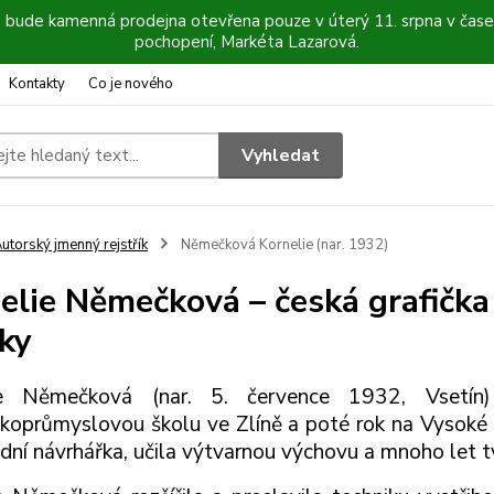
6 bude kamenná prodejna otevřena pouze v úterý 11. srpna v čase
pochopení, Markéta Lazarová.
Kontakty
Co je nového
Vyhledat
utorský jmenný rejstřík
Němečková Kornelie (nar. 1932)
elie Němečková – česká grafička 
iky
ie Němečková (nar. 5. července 1932, Vsetín
oprůmyslovou školu ve Zlíně a poté rok na Vysoké
dní návrhářka, učila výtvarnou výchovu a mnoho let 