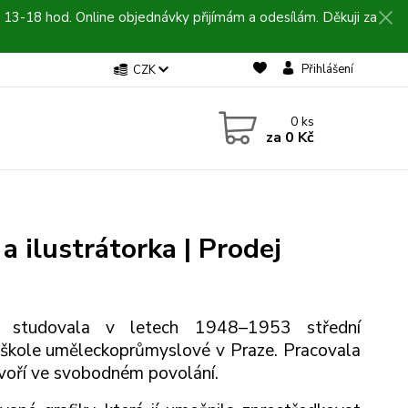
 13-18 hod. Online objednávky přijímám a odesílám. Děkuji za
Přihlášení
CZK
0
ks
za
0 Kč
a ilustrátorka | Prodej
) studovala v letech 1948–1953 střední
 škole uměleckoprůmyslové v Praze. Pracovala
tvoří ve svobodném povolání.