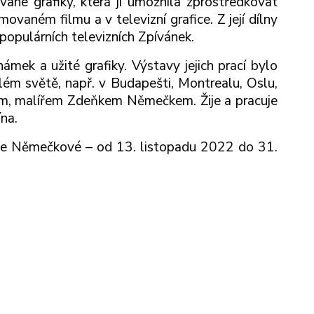
vané grafiky, která jí umožnila zprostředkovat
nimovaném filmu a v televizní grafice. Z její dílny
populárních televizních Zpívánek.
námek a užité grafiky. Výstavy jejich prací bylo
lém světě, např. v Budapešti, Montrealu, Oslu,
em, malířem Zdeňkem Němečkem. Žije a pracuje
na.
lie Němečkové – od 13. listopadu 2022 do 31.