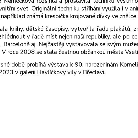
e Němečková rozšířila a proslavila techniku vystřiho
vnitřní svět. Originální techniku stříhání využila i v a
 například známá kresbička krojované dívky ve znělce 
vala knihy, dětské časopisy, vytvořila řadu plakátů, z
hlédnout v řadě míst nejen naší republiky, ale po ce
, Barceloně aj. Nejčastěji vystavovala se svým muž
. V roce 2008 se stala čestnou občankou města Vsetí
sné době probíhá výstava k 90. narozeninám Korne
2023 v galerii Havlíčkovy vily v Břeclavi.