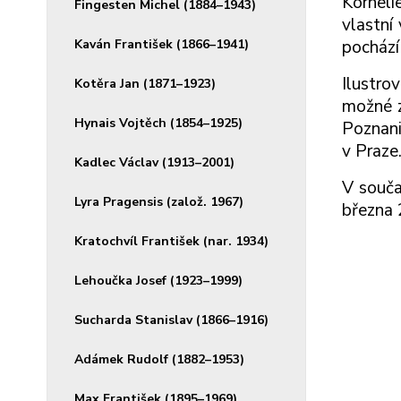
Korneli
Fingesten Michel (1884–1943)
vlastní 
Kaván František (1866–1941)
pochází
Ilustro
Kotěra Jan (1871–1923)
možné z
Hynais Vojtěch (1854–1925)
Poznani
v Praze
Kadlec Václav (1913–2001)
V souča
Lyra Pragensis (založ. 1967)
března 
Kratochvíl František (nar. 1934)
Lehoučka Josef (1923–1999)
Sucharda Stanislav (1866–1916)
Adámek Rudolf (1882–1953)
Max František (1895–1969)