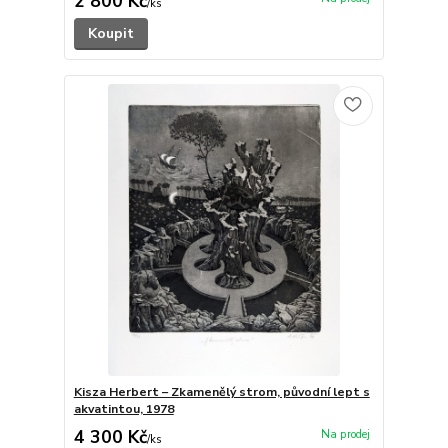
2 800 Kč
/
ks
Koupit
Kisza Herbert – Zkamenělý strom, původní lept s
akvatintou, 1978
4 300 Kč
/
ks