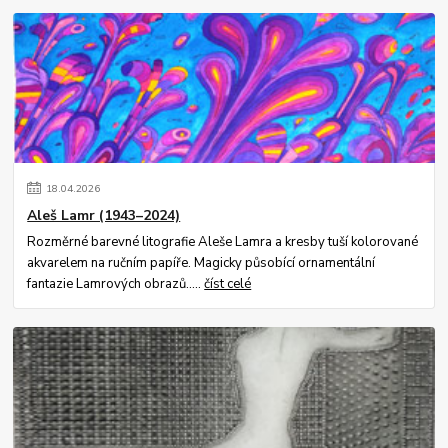
18
.
04
.
2026
Aleš Lamr (1943–2024)
Rozměrné barevné litografie Aleše Lamra a kresby tuší kolorované
akvarelem na ručním papíře. Magicky působící ornamentální
fantazie Lamrových obrazů.....
číst celé