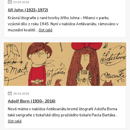
03
.
05
.
2026
Jiří John (1923–1972)
Krásná litografie z rané tvorby Jiřího Johna – Milenci v parku,
vzácné dílo z roku 1945. Nyní v nabídce Antikvariátu, rámováno v
muzeální kvalitě...
číst celé
28
.
04
.
2026
Adolf Born (1930– 2016)
Nově máme v nabídce Antikvariátu kromě litografií Adolfa Borna
také serigrafie z tiskařské dílny pražského tiskaře Pavla Bartáka...
číst celé