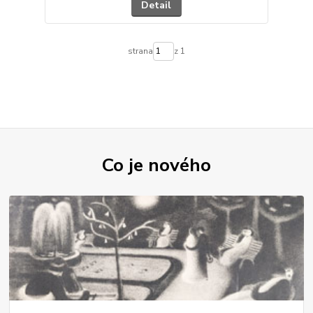
Detail
strana
z 1
Co je nového