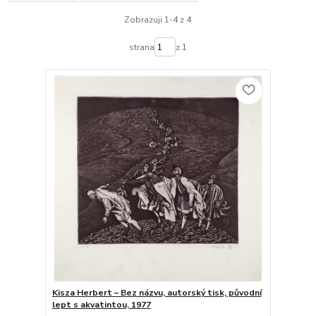
Zobrazuji 1-4 z 4
strana
z 1
Kisza Herbert – Bez názvu, autorský tisk, původní
lept s akvatintou, 1977