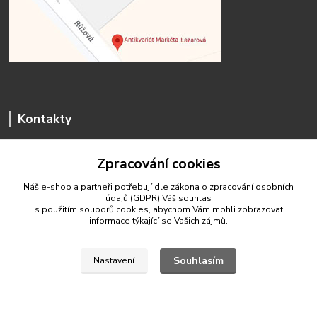
Kontakty
Zpracování cookies
Náš e-shop a partneři potřebují dle zákona o zpracování osobních
údajů (GDPR) Váš
souhlas
antikvariat.marketa.lazarova@gmail.com
s použitím souborů cookies, abychom Vám mohli zobrazovat
informace týkající se Vašich zájmů.
Souhlasím
Nastavení
© 2020 Antikvariát Markéta Lazarová
Vytvořeno na
Eshop-rychle.cz