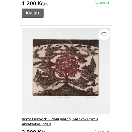
1 200 Kč
/
ks
Koupit
Kisza Herbert – První jabloň, barevný lept s
akvatintou, 1981