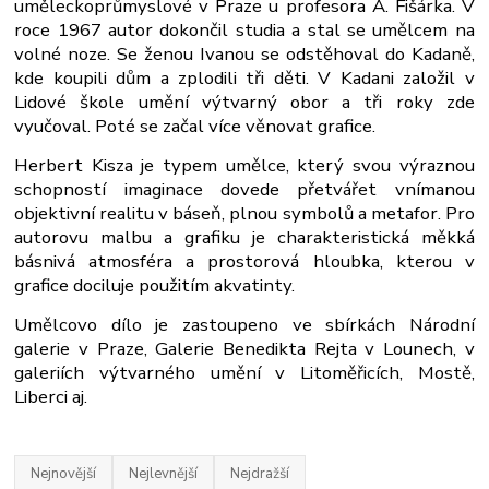
uměleckoprůmyslové v Praze u profesora A. Fišárka. V
roce 1967 autor dokončil studia a stal se umělcem na
volné noze. Se ženou Ivanou se odstěhoval do Kadaně,
kde koupili dům a zplodili tři děti. V Kadani založil v
Lidové škole umění výtvarný obor a tři roky zde
vyučoval. Poté se začal více věnovat grafice.
Herbert Kisza je typem umělce, který svou výraznou
schopností imaginace dovede přetvářet vnímanou
objektivní realitu v báseň, plnou symbolů a metafor. Pro
autorovu malbu a grafiku je charakteristická měkká
básnivá atmosféra a prostorová hloubka, kterou v
grafice dociluje použitím akvatinty.
Umělcovo dílo je zastoupeno ve sbírkách Národní
galerie v Praze, Galerie Benedikta Rejta v Lounech, v
galeriích výtvarného umění v Litoměřicích, Mostě,
Liberci aj.
Nejnovější
Nejlevnější
Nejdražší