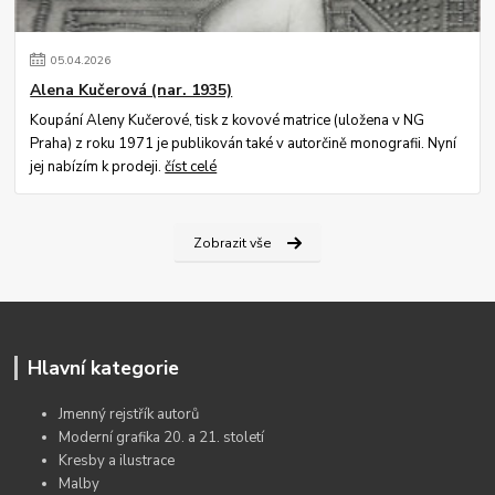
05
.
04
.
2026
Alena Kučerová (nar. 1935)
Koupání Aleny Kučerové, tisk z kovové matrice (uložena v NG
Praha) z roku 1971 je publikován také v autorčině monografii. Nyní
jej nabízím k prodeji.
číst celé
Zobrazit vše
Hlavní kategorie
Jmenný rejstřík autorů
Moderní grafika 20. a 21. století
Kresby a ilustrace
Malby