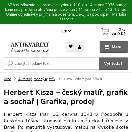
Vážení zákazníci, v pracovním týdnu od 10. do 14. srpna 2026 bude
kamenná prodejna otevřena pouze v úterý 11. srpna v čase 13-18 hod.
Online objednávky přijímám a odesílám. Děkuji za pochopení, Markéta
Lazarová.
0
ks
CZK
za
0 Kč
Menu
Vyhledat
Úvod
Autorský jmenný rejstřík
Kisza Herbert (nar. 1943)
Herbert Kisza – český malíř, grafik
a sochař | Grafika, prodej
Herbert Kisza (nar. 16. června 1943 v Podoboře u
Českého Těšína) studoval Školu uměleckých řemesel v
Brně. Po maturitě vystudoval malbu na Vysoké škole