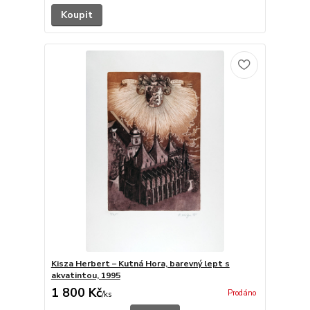
Koupit
Kisza Herbert – Kutná Hora, barevný lept s
akvatintou, 1995
1 800 Kč
Prodáno
/
ks