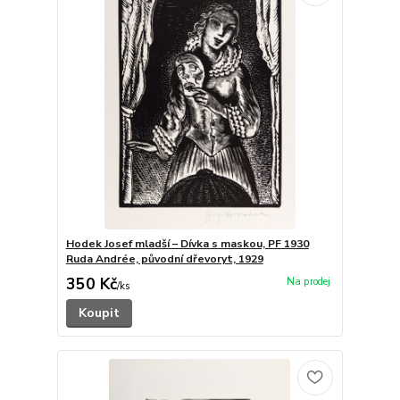
Hodek Josef mladší – Dívka s maskou, PF 1930
Ruda Andrée, původní dřevoryt, 1929
350 Kč
/
ks
Koupit