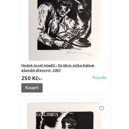
Hodek Josef mladší – Ex libris Jožka Kašpar,
původní dřevoryt, 1957
250 Kč
/
ks
Koupit