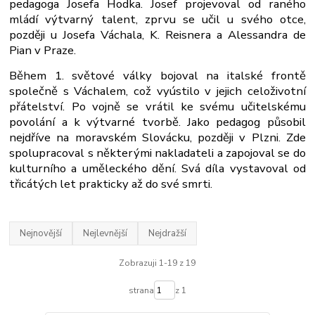
pedagoga Josefa Hodka. Josef projevoval od raného
mládí výtvarný talent, zprvu se učil u svého otce,
později u Josefa Váchala, K. Reisnera a Alessandra de
Pian v Praze.
Během 1. světové války bojoval na italské frontě
společně s Váchalem, což vyústilo v jejich celoživotní
přátelství. Po vojně se vrátil ke svému učitelskému
povolání a k výtvarné tvorbě. Jako pedagog působil
nejdříve na moravském Slovácku, později v Plzni. Zde
spolupracoval s některými nakladateli a zapojoval se do
kulturního a uměleckého dění. Svá díla vystavoval od
třicátých let prakticky až do své smrti.
Nejnovější
Nejlevnější
Nejdražší
Zobrazuji 1-19 z 19
strana
z 1