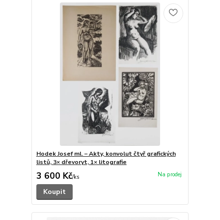
Hodek Josef ml. – Akty, konvolut čtyř grafických
listů, 3× dřevoryt, 1× litografie
3 600 Kč
/
ks
Koupit