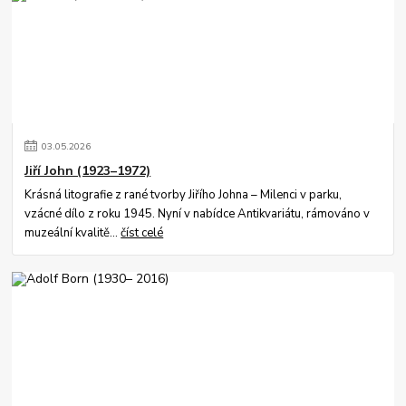
03
.
05
.
2026
Jiří John (1923–1972)
Krásná litografie z rané tvorby Jiřího Johna – Milenci v parku,
vzácné dílo z roku 1945. Nyní v nabídce Antikvariátu, rámováno v
muzeální kvalitě...
číst celé