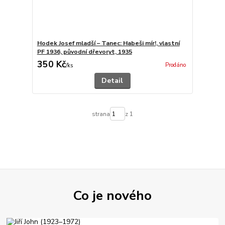
Hodek Josef mladší – Tanec: Habeši mír!, vlastní
PF 1936, původní dřevoryt, 1935
350 Kč
Prodáno
/
ks
Detail
strana
z 1
Co je nového