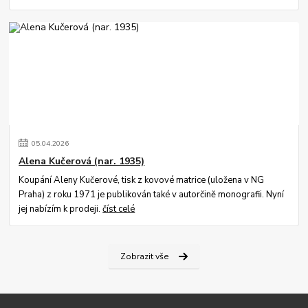
05
.
04
.
2026
Alena Kučerová (nar. 1935)
Koupání Aleny Kučerové, tisk z kovové matrice (uložena v NG
Praha) z roku 1971 je publikován také v autorčině monografii. Nyní
jej nabízím k prodeji.
číst celé
Zobrazit vše