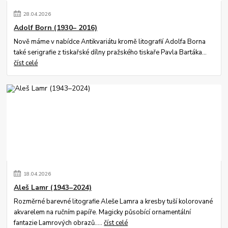
28
.
04
.
2026
Adolf Born (1930– 2016)
Nově máme v nabídce Antikvariátu kromě litografií Adolfa Borna
také serigrafie z tiskařské dílny pražského tiskaře Pavla Bartáka...
číst celé
18
.
04
.
2026
Aleš Lamr (1943–2024)
Rozměrné barevné litografie Aleše Lamra a kresby tuší kolorované
akvarelem na ručním papíře. Magicky působící ornamentální
fantazie Lamrových obrazů.....
číst celé