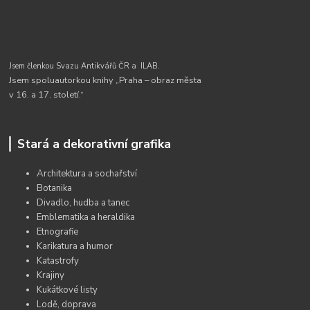
Jsem členkou Svazu Antikvářů ČR a
ILAB.
Jsem spoluautorkou knihy „Praha – obraz města
v 16. a 17. století.“
Stará a dekorativní grafika
Architektura a sochařství
Botanika
Divadlo, hudba a tanec
Emblematika a heraldika
Etnografie
Karikatura a humor
Katastrofy
Krajiny
Kukátkové listy
Lodě, doprava