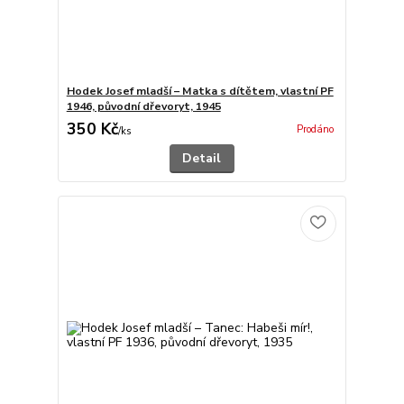
Hodek Josef mladší – Matka s dítětem, vlastní PF
1946, původní dřevoryt, 1945
350 Kč
Prodáno
/
ks
Detail