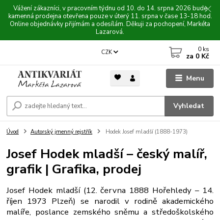
Vážení zákazníci, v pracovním týdnu od 10. do 14. srpna 2026 bude
kamenná prodejna otevřena pouze v úterý 11. srpna v čase 13-18 hod.
Online objednávky přijímám a odesílám. Děkuji za pochopení, Markéta
Lazarová.
0
ks
CZK
za
0 Kč
Menu
Vyhledat
Úvod
Autorský jmenný rejstřík
Hodek Josef mladší (1888-1973)
Josef Hodek mladší – český malíř,
grafik | Grafika, prodej
Josef Hodek mladší (12. června 1888 Hořehledy – 14.
říjen 1973 Plzeň) se narodil v rodině akademického
malíře, poslance zemského sněmu a středoškolského