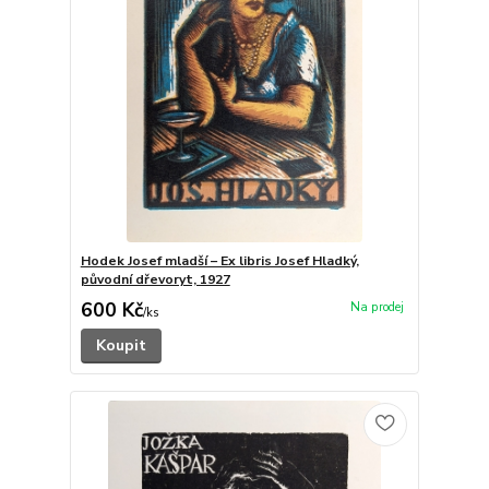
Hodek Josef mladší – Ex libris Josef Hladký,
původní dřevoryt, 1927
600 Kč
/
ks
Koupit