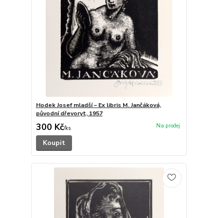
Hodek Josef mladší – Ex libris M. Jančáková,
původní dřevoryt, 1957
300 Kč
/
ks
Koupit