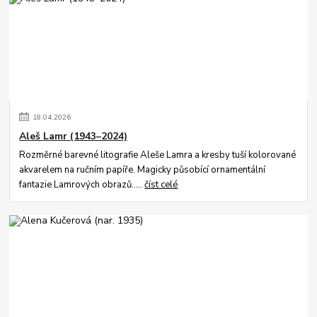
18
.
04
.
2026
Aleš Lamr (1943–2024)
Rozměrné barevné litografie Aleše Lamra a kresby tuší kolorované
akvarelem na ručním papíře. Magicky působící ornamentální
fantazie Lamrových obrazů.....
číst celé