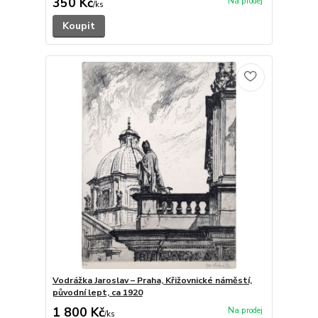
350 Kč
/
ks
Koupit
Vodrážka Jaroslav – Praha, Křižovnické náměstí,
původní lept, ca 1920
1 800 Kč
/
ks