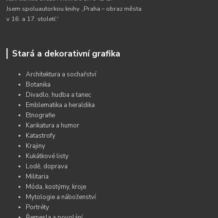
Jsem spoluautorkou knihy „Praha – obraz města
v 16. a 17. století.“
Stará a dekorativní grafika
Architektura a sochařství
Botanika
Divadlo, hudba a tanec
Emblematika a heraldika
Etnografie
Karikatura a humor
Katastrofy
Krajiny
Kukátkové listy
Lodě, doprava
Militaria
Móda, kostýmy, kroje
Mytologie a náboženství
Portréty
Řemesla a povolání