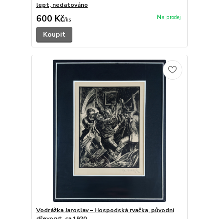
lept, nedatováno
600 Kč
/
ks
Koupit
Vodrážka Jaroslav – Hospodská rvačka, původní
dřevoryt, ca 1920