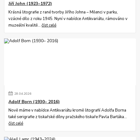
Jiří John (1923–1972)
Krásná litografie z rané tvorby Jiřího Johna – Milenci v parku,
vzácné dílo z roku 1945. Nyní v nabídce Antikvariátu, rámováno v
muzeální kvalitě...
číst celé
28
.
04
.
2026
Adolf Born (1930– 2016)
Nově máme v nabídce Antikvariátu kromě litografií Adolfa Borna
také serigrafie z tiskařské dílny pražského tiskaře Pavla Bartáka...
číst celé