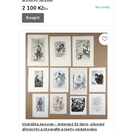
2 100 Kč
/
ks
Koupit
Vodrážka Jaroslav – Jedenáct Ex libris, původní
dřevoryty a litografie a lepty, nedatováno