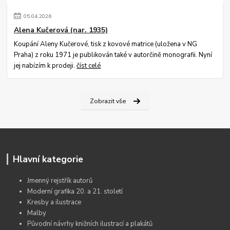
05
.
04
.
2026
Alena Kučerová (nar. 1935)
Koupání Aleny Kučerové, tisk z kovové matrice (uložena v NG
Praha) z roku 1971 je publikován také v autorčině monografii. Nyní
jej nabízím k prodeji.
číst celé
Zobrazit vše
Hlavní kategorie
Jmenný rejstřík autorů
Moderní grafika 20. a 21. století
Kresby a ilustrace
Malby
Původní návrhy knižních ilustrací a plakátů