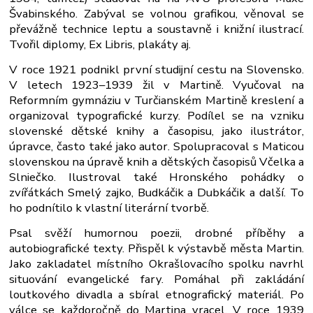
Švabinského. Zabýval se volnou grafikou, věnoval se
převážně technice leptu a soustavně i knižní ilustrací.
Tvořil diplomy, Ex Libris, plakáty aj.
V roce 1921 podnikl první studijní cestu na Slovensko.
V letech 1923–1939 žil v Martině. Vyučoval na
Reformním gymnáziu v Turčianském Martině kreslení a
organizoval typografické kurzy. Podílel se na vzniku
slovenské dětské knihy a časopisu, jako ilustrátor,
úpravce, často také jako autor. Spolupracoval s Maticou
slovenskou na úpravě knih a dětských časopisů Včelka a
Slniečko. Ilustroval také Hronského pohádky o
zvířátkách Smelý zajko, Budkáčik a Dubkáčik a další. To
ho podnítilo k vlastní literární tvorbě.
Psal svěží humornou poezii, drobné příběhy a
autobiografické texty. Přispěl k výstavbě města Martin.
Jako zakladatel místního Okrašlovacího spolku navrhl
situování evangelické fary. Pomáhal při zakládání
loutkového divadla a sbíral etnografický materiál. Po
válce se každoročně do Martina vracel. V roce 1939