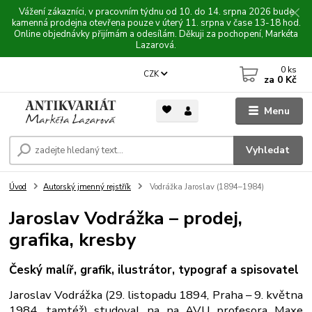
Vážení zákazníci, v pracovním týdnu od 10. do 14. srpna 2026 bude
kamenná prodejna otevřena pouze v úterý 11. srpna v čase 13-18 hod.
Online objednávky přijímám a odesílám. Děkuji za pochopení, Markéta
Lazarová.
0
ks
CZK
za
0 Kč
Menu
Vyhledat
Úvod
Autorský jmenný rejstřík
Vodrážka Jaroslav (1894–1984)
Jaroslav Vodrážka – prodej,
grafika, kresby
Český malíř, grafik, ilustrátor, typograf a spisovatel
Jaroslav Vodrážka (29. listopadu 1894, Praha – 9. května
1984, tamtéž) studoval na na AVU profesora Maxe