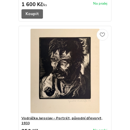
1 600 Kč
/
ks
Koupit
Vodrážka Jaroslav – Portrét, původní dřevoryt,
1933