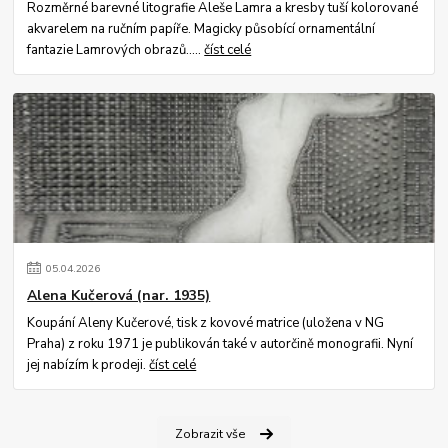
Rozměrné barevné litografie Aleše Lamra a kresby tuší kolorované
akvarelem na ručním papíře. Magicky působící ornamentální
fantazie Lamrových obrazů.....
číst celé
05
.
04
.
2026
Alena Kučerová (nar. 1935)
Koupání Aleny Kučerové, tisk z kovové matrice (uložena v NG
Praha) z roku 1971 je publikován také v autorčině monografii. Nyní
jej nabízím k prodeji.
číst celé
Zobrazit vše