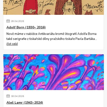
28
.
04
.
2026
Adolf Born (1930– 2016)
Nově máme v nabídce Antikvariátu kromě litografií Adolfa Borna
také serigrafie z tiskařské dílny pražského tiskaře Pavla Bartáka...
číst celé
18
.
04
.
2026
Aleš Lamr (1943–2024)