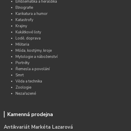
Emblematika a heraldika
Etnografie
Karikatura a humor
Katastrofy
Krajiny
Kukátkové listy
Lodě, doprava
Militaria
Móda, kostýmy, kroje
Mytologie a náboženství
Portréty
Řemesla a povolání
Smrt
Věda a technika
Zoologie
Nezařazené
Kamenná prodejna
Antikvariát Markéta Lazarová