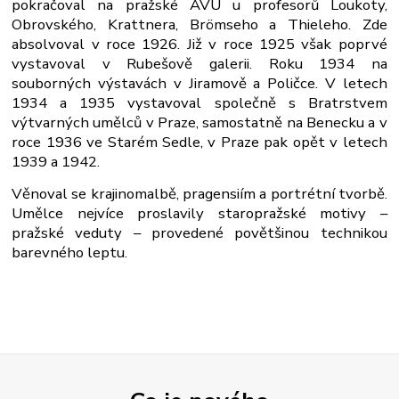
pokračoval na pražské AVU u profesorů Loukoty,
Obrovského, Krattnera, Brömseho a Thieleho. Zde
absolvoval v roce 1926. Již v roce 1925 však poprvé
vystavoval v Rubešově galerii. Roku 1934 na
souborných výstavách v Jiramově a Poličce. V letech
1934 a 1935 vystavoval společně s Bratrstvem
výtvarných umělců v Praze, samostatně na Benecku a v
roce 1936 ve Starém Sedle, v Praze pak opět v letech
1939 a 1942.
Věnoval se krajinomalbě, pragensiím a portrétní tvorbě.
Umělce nejvíce proslavily staropražské motivy –
pražské veduty – provedené povětšinou technikou
barevného leptu.