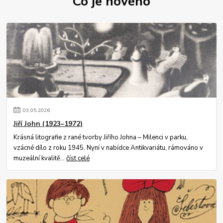
Co je nového
03
.
05
.
2026
Jiří John (1923–1972)
Krásná litografie z rané tvorby Jiřího Johna – Milenci v parku,
vzácné dílo z roku 1945. Nyní v nabídce Antikvariátu, rámováno v
muzeální kvalitě...
číst celé