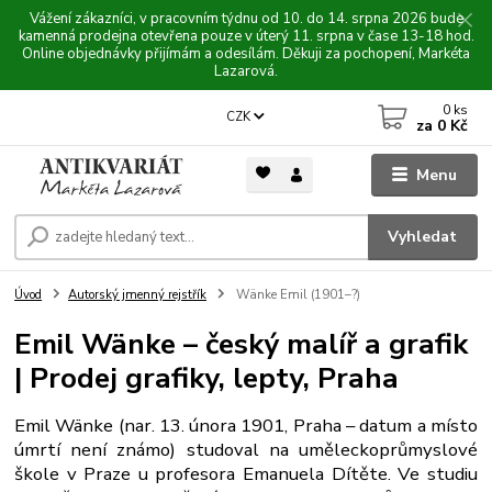
Vážení zákazníci, v pracovním týdnu od 10. do 14. srpna 2026 bude
kamenná prodejna otevřena pouze v úterý 11. srpna v čase 13-18 hod.
Online objednávky přijímám a odesílám. Děkuji za pochopení, Markéta
Lazarová.
0
ks
CZK
za
0 Kč
Menu
Vyhledat
Úvod
Autorský jmenný rejstřík
Wänke Emil (1901–?)
Emil Wänke – český malíř a grafik
| Prodej grafiky, lepty, Praha
Emil Wänke (nar. 13. února 1901, Praha – datum a místo
úmrtí není známo) studoval na uměleckoprůmyslové
škole v Praze u profesora Emanuela Dítěte. Ve studiu