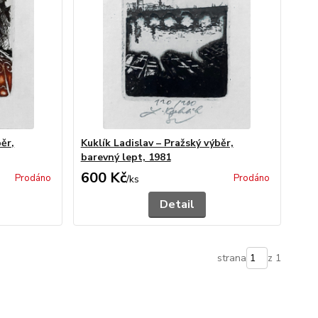
běr,
Kuklík Ladislav – Pražský výběr,
barevný lept, 1981
600 Kč
Prodáno
Prodáno
/
ks
Detail
strana
z 1