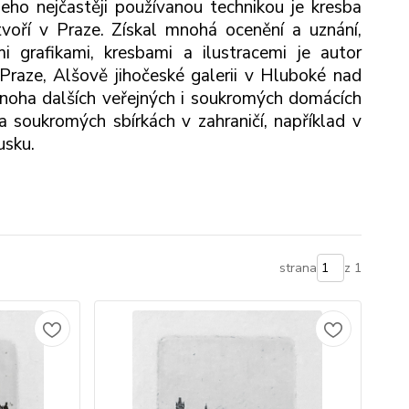
 Jeho nejčastěji používanou technikou je kresba
tvoří v Praze. Získal mnohá ocenění a uznání,
i grafikami, kresbami a ilustracemi je autor
 Praze, Alšově jihočeské galerii v Hluboké nad
noha dalších veřejných i soukromých domácích
 a soukromých sbírkách v zahraničí, například v
usku.
strana
z 1