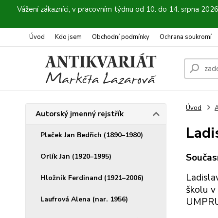
Vážení zákazníci, v pracovním týdnu od 10. do 14. srpna 202
Úvod
Kdo jsem
Obchodní podmínky
Ochrana soukromí
Úvod
A
Autorský jmenný rejstřík
Ladis
Plaček Jan Bedřich (1890–1980)
Současn
Orlík Jan (1920–1995)
Ladisla
Hložník Ferdinand (1921–2006)
školu v
Laufrová Alena (nar. 1956)
UMPRUM 