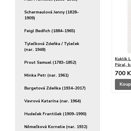
Schermaulová Jenny (1828–
1909)
Feigl Bedřich (1884–1965)
Tylečková Zdeňka / Tyleček
(nar. 1948)
Kuklík L
Prout Samuel (1783–1852)
Páral, b
700 K
Minka Petr (nar. 1961)
Koup
Burgetová Zdeňka (1934–2017)
Vavrová Katarína (nar. 1964)
Hudeček František (1909–1990)
Němečková Kornelie (nar. 1932)