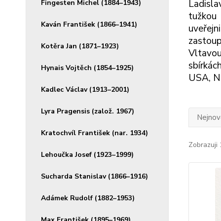
Ladisla
Fingesten Michel (1884–1943)
tužkou 
Kaván František (1866–1941)
uveřejn
zastoup
Kotěra Jan (1871–1923)
Vltavou
sbírkác
Hynais Vojtěch (1854–1925)
USA, Ně
Kadlec Václav (1913–2001)
Lyra Pragensis (založ. 1967)
Nejnově
Kratochvíl František (nar. 1934)
Zobrazuji 
Lehoučka Josef (1923–1999)
Sucharda Stanislav (1866–1916)
Adámek Rudolf (1882–1953)
Max František (1895–1969)