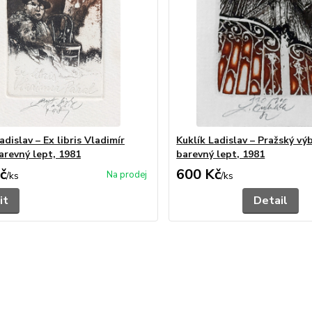
adislav – Ex libris Vladimír
Kuklík Ladislav – Pražský vý
arevný lept, 1981
barevný lept, 1981
č
600 Kč
/
ks
/
ks
it
Detail