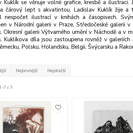
v Kuklík se věnuje volné grafice, kresbě a ilustraci.
a čárový lept s akvatintou. Ladislav Kuklík žije a 
il nespočet ilustrací v knihách a časopisech. Svým
en v Národní galerii v Praze, Středočeské galerii v
, Okresní galerii Výtvarného umění v Náchodě a v m
h. Kuklíkova díla jsou zastoupena rovněž v galeriích
mecku, Polsku, Holandsku, Belgii, Švýcarsku a Rako
jší
Nejlevnější
Nejdražší
1-3 z 3