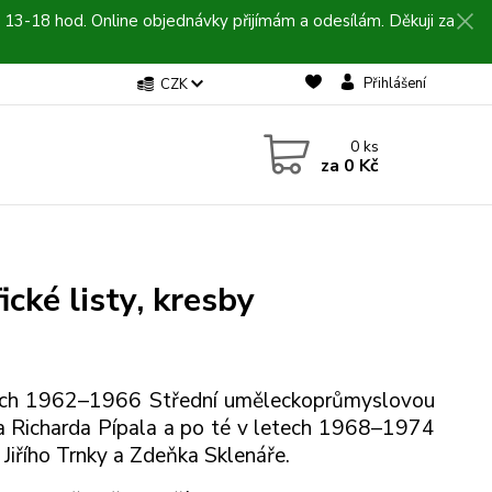
 13-18 hod. Online objednávky přijímám a odesílám. Děkuji za
Přihlášení
CZK
0
ks
za
0 Kč
ické listy, kresby
letech 1962–1966 Střední uměleckoprůmyslovou
ora Richarda Pípala a po té v letech 1968–1974
Jiřího Trnky a Zdeňka Sklenáře.