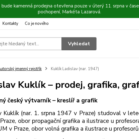
6 bude kamenná prodejna otevřena pouze v úterý 11. srpna v čase
pochopení, Markéta Lazarová.
Kontakty
Co je nového
Vyhledat
utorský jmenný rejstřík
Kuklík Ladislav (nar. 1947)
lav Kuklík – prodej, grafika, graf
ý český výtvarník – kreslíř a grafik
v Kuklík (nar. 1. srpna 1947 v Praze) studoval v 
 Praze, obor propagační grafika a ilustrace u profes
v Praze, obor volná grafika a ilustrace u profesorů 