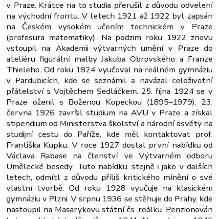
v Praze. Krátce na to studia přerušil z důvodu odvelení
na východní frontu. V letech 1921 až 1922 byl zapsán
na Českém vysokém učením technickém v Praze
(profesura matematiky). Na podzim roku 1922 znovu
vstoupil na Akademii výtvarných umění v Praze do
ateliéru figurální malby Jakuba Obrovského a Franze
Thieleho. Od roku 1924 vyučoval na reálném gymnáziu
v Pardubicích, kde se seznámil a navázal celoživotní
přátelství s Vojtěchem Sedláčkem. 25. října 1924 se v
Praze oženil s Boženou Kopeckou (1895–1979). 23.
června 1926 završil studium na AVU v Praze a získal
stipendium od Ministerstva školství a národní osvěty na
studijní cestu do Paříže, kde měl kontaktovat prof.
Františka Kupku. V roce 1927 dostal první nabídku od
Václava Rabase na členství ve Výtvarném odboru
Umělecké besedy. Tuto nabídku, stejně i jako v dalších
letech, odmítl z důvodu příliš kritického mínění o své
vlastní tvorbě. Od roku 1928 vyučuje na klasickém
gymnáziu v Plzni. V srpnu 1936 se stěhuje do Prahy, kde
nastoupil na Masarykovu státní čs. reálku. Penzionován