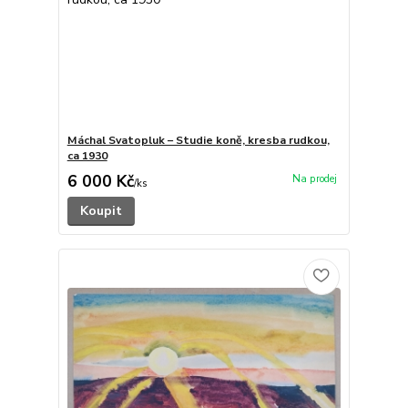
Máchal Svatopluk – Studie koně, kresba rudkou,
ca 1930
6 000 Kč
/
ks
Koupit