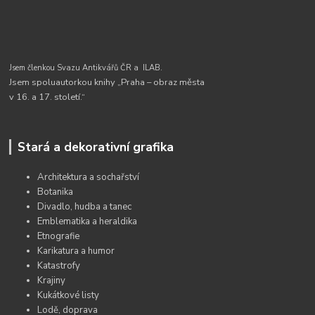
Jsem členkou Svazu Antikvářů ČR a
ILAB.
Jsem spoluautorkou knihy „Praha – obraz města
v 16. a 17. století.“
Stará a dekorativní grafika
Architektura a sochařství
Botanika
Divadlo, hudba a tanec
Emblematika a heraldika
Etnografie
Karikatura a humor
Katastrofy
Krajiny
Kukátkové listy
Lodě, doprava