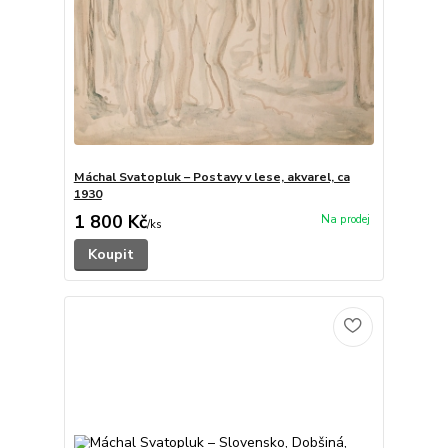
Máchal Svatopluk – Postavy v lese, akvarel, ca
1930
1 800 Kč
/
ks
Koupit