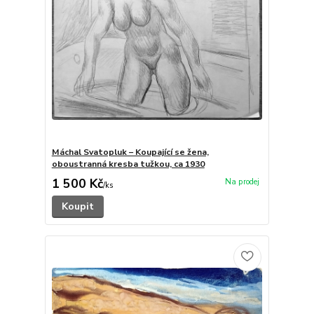
Máchal Svatopluk – Koupající se žena,
oboustranná kresba tužkou, ca 1930
1 500 Kč
/
ks
Koupit