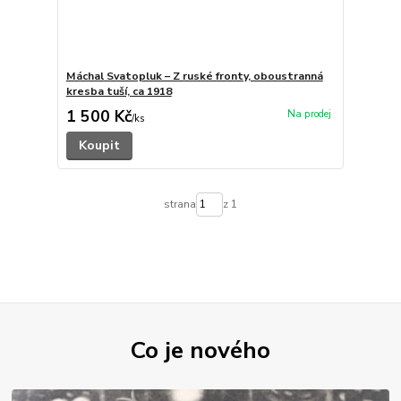
Máchal Svatopluk – Z ruské fronty, oboustranná
kresba tuší, ca 1918
1 500 Kč
/
ks
Koupit
strana
z 1
Co je nového