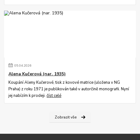
05
.
04
.
2026
Alena Kučerová (nar. 1935)
Koupání Aleny Kučerové, tisk z kovové matrice (uložena v NG
Praha) z roku 1971 je publikován také v autorčině monografii. Nyní
jej nabízím k prodeji.
číst celé
Zobrazit vše