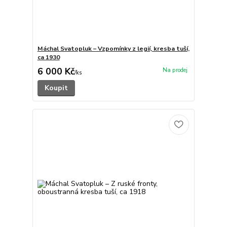
Máchal Svatopluk – Vzpomínky z legií, kresba tuší,
ca 1930
6 000 Kč
/
ks
Koupit