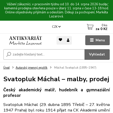
Vážení zákazníci, v pracovním týdnu od 10. do 14. srpna 2026 bude
kamenná prodejna otevřena pouze v úterý 11. srpna v čase 13-18 hod.
Online objednávky přijímám a odesílám. Děkuji za pochopení, Markéta
Lazarová.
0
ks
CZK
za
0 Kč
Menu
Vyhledat
Úvod
Autorský jmenný rejstřík
Máchal Svatopluk (1895–1947)
Svatopluk Máchal – malby, prodej
Český akademický malíř, hudebník a gymnaziální
profesor
Svatopluk Máchal (29. dubna 1895 Třebíč – 27. května
1947 Praha) byl roku 1914 přijat na CK Akademii umění