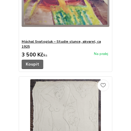
Máchal Svatopluk – Studie slunce, akvarel, ca
1925
3 500 Kč
/
ks
Koupit