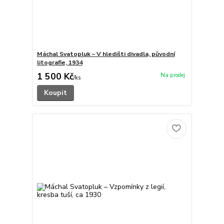
Máchal Svatopluk – V hledišti divadla, původní
litografie, 1934
1 500 Kč
/
ks
Koupit