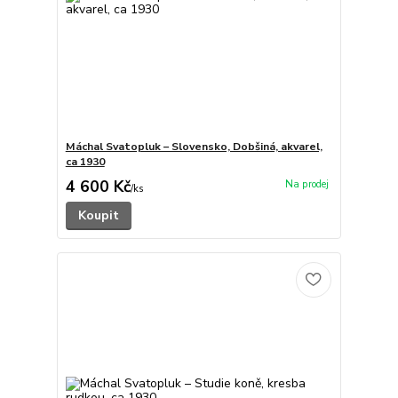
Máchal Svatopluk – Slovensko, Dobšiná, akvarel,
ca 1930
4 600 Kč
/
ks
Koupit