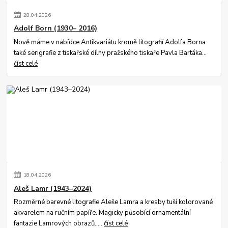
28
.
04
.
2026
Adolf Born (1930– 2016)
Nově máme v nabídce Antikvariátu kromě litografií Adolfa Borna
také serigrafie z tiskařské dílny pražského tiskaře Pavla Bartáka...
číst celé
18
.
04
.
2026
Aleš Lamr (1943–2024)
Rozměrné barevné litografie Aleše Lamra a kresby tuší kolorované
akvarelem na ručním papíře. Magicky působící ornamentální
fantazie Lamrových obrazů.....
číst celé