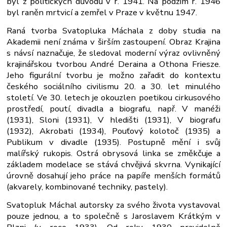
byl z politických důvodů v r. 1941. Na podzim r. 1946
byl raněn mrtvicí a zemřel v Praze v květnu 1947.
Raná tvorba Svatopluka Máchala z doby studia na
Akademii není známa v širším zastoupení. Obraz Krajina
s návsí naznačuje, že sledoval moderní výraz ovlivněný
krajinářskou tvorbou André Deraina a Othona Friesze.
Jeho figurální tvorbu je možno zařadit do kontextu
českého sociálního civilismu 20. a 30. let minulého
století. Ve 30. letech je okouzlen poetikou cirkusového
prostředí, poutí, divadla a biografu, např. V manéži
(1931), Sloni (1931), V hledišti (1931), V biografu
(1932), Akrobati (1934), Pouťový kolotoč (1935) a
Publikum v divadle (1935). Postupně mění i svůj
malířský rukopis. Ostrá obrysová linka se změkčuje a
základem modelace se stává chvějivá skvrna. Vynikající
úrovně dosahují jeho práce na papíře menších formátů
(akvarely, kombinované techniky, pastely).
Svatopluk Máchal autorsky za svého života vystavoval
pouze jednou, a to společně s Jaroslavem Krátkým v