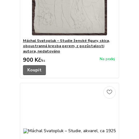
Máchal Svatopluk – Studie ženské figury, skica,
oboustranná kresba perem, z pozůstalosti
autora, nedatováno
900 Kč
/
ks
Koupit