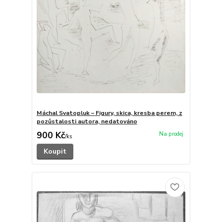
Máchal Svatopluk – Figury, skica, kresba perem, z
pozůstalosti autora, nedatováno
900 Kč
/
ks
Koupit