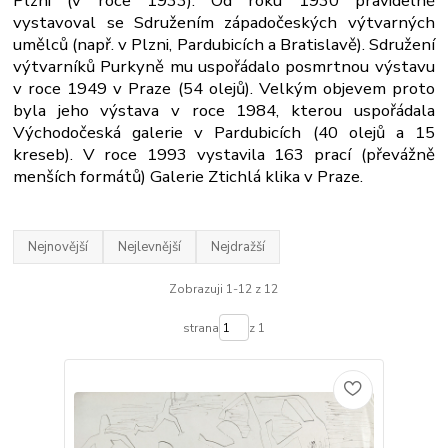
Plzni (v roce 1933). Od roku 1930 pravidelně
vystavoval se Sdružením západočeských výtvarných
umělců (např. v Plzni, Pardubicích a Bratislavě). Sdružení
výtvarníků Purkyně mu uspořádalo posmrtnou výstavu
v roce 1949 v Praze (54 olejů). Velkým objevem proto
byla jeho výstava v roce 1984, kterou uspořádala
Východočeská galerie v Pardubicích (40 olejů a 15
kreseb). V roce 1993 vystavila 163 prací (převážně
menších formátů) Galerie Ztichlá klika v Praze.
Nejnovější
Nejlevnější
Nejdražší
Zobrazuji 1-12 z 12
strana
z 1