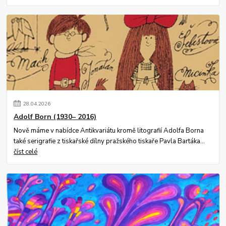
28
.
04
.
2026
Adolf Born (1930– 2016)
Nově máme v nabídce Antikvariátu kromě litografií Adolfa Borna
také serigrafie z tiskařské dílny pražského tiskaře Pavla Bartáka...
číst celé