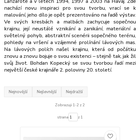
Lanzarote a v letech 1994, 1997 a 2003 na Havaj. Zde
nachází novu inspiraci pro svou tvorbu, vrací se k
malování, jeho dílo je opět prezentováno na řadě výstav.
Ve svých kresbách a malbách zachycuje sopečnou
krajinu, její neustálé vznikání a zanikání, materiální a
světelný pohyb, abstraktní scenérii sopečného terénu,
pohledy na vršení a vzájemné prolínání lávových mas.
Na lávových polích našel krajinu, která od počátku
znovu a znovu bojuje o svou existenci – stejně tak, jak žil
svůj život. Bohdan Kopecký se svou tvorbou řadí mezi
největší české krajináře 2. poloviny 20. století.
Nejnovější
Nejlevnější
Nejdražší
Zobrazuji 1-2 z 2
strana
z 1