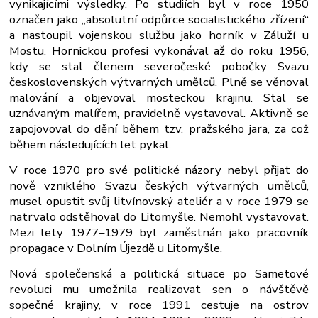
vynikajícími výsledky. Po studiích byl v roce 1950
označen jako „absolutní odpůrce socialistického zřízení“
a nastoupil vojenskou službu jako horník v Záluží u
Mostu. Hornickou profesi vykonával až do roku 1956,
kdy se stal členem severočeské pobočky Svazu
československých výtvarných umělců. Plně se věnoval
malování a objevoval mosteckou krajinu. Stal se
uznávaným malířem, pravidelně vystavoval. Aktivně se
zapojovoval do dění během tzv. pražského jara, za což
během následujících let pykal.
V roce 1970 pro své politické názory nebyl přijat do
nově vzniklého Svazu českých výtvarných umělců,
musel opustit svůj litvínovský ateliér a v roce 1979 se
natrvalo odstěhoval do Litomyšle. Nemohl vystavovat.
Mezi lety 1977–1979 byl zaměstnán jako pracovník
propagace v Dolním Újezdě u Litomyšle.
Nová společenská a politická situace po Sametové
revoluci mu umožnila realizovat sen o návštěvě
sopečné krajiny, v roce 1991 cestuje na ostrov