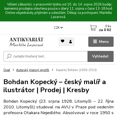
Vážení zákazníci, v pracovním týdnu od 10. do 14. srpna 2026 bude
kamenná prodejna otevřena pouze v úterý 11. srpna v čase 13-18 hod.
Online objednávky přijímám a odesílám. Děkuji za pochopení, Markéta
Lazarová.
0
ks
CZK
za
0 Kč
Menu
Vyhledat
Úvod
Autorský jmenný rejstřík
Kopecký Bohdan (1928–2010)
Bohdan Kopecký – český malíř a
ilustrátor | Prodej | Kresby
Bohdan Kopecký (23. srpna 1928, Litomyšl – 22. října
2010, Litomyšl) studoval na AVU v Praze pod vedením
profesora Otakara Nejedlého. Absolvoval v roce 1950 s