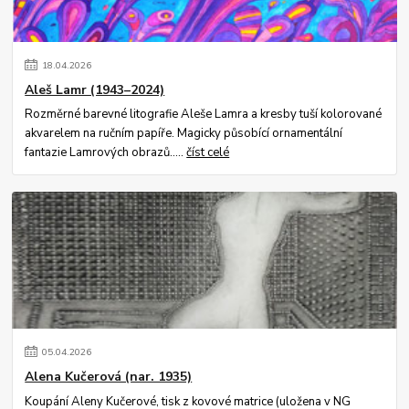
18
.
04
.
2026
Aleš Lamr (1943–2024)
Rozměrné barevné litografie Aleše Lamra a kresby tuší kolorované
akvarelem na ručním papíře. Magicky působící ornamentální
fantazie Lamrových obrazů.....
číst celé
05
.
04
.
2026
Alena Kučerová (nar. 1935)
Koupání Aleny Kučerové, tisk z kovové matrice (uložena v NG