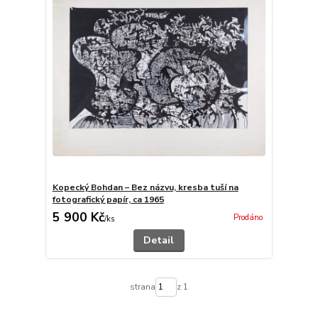
Kopecký Bohdan – Bez názvu, kresba tuší na
fotografický papír, ca 1965
5 900 Kč
Prodáno
/
ks
Detail
strana
z 1