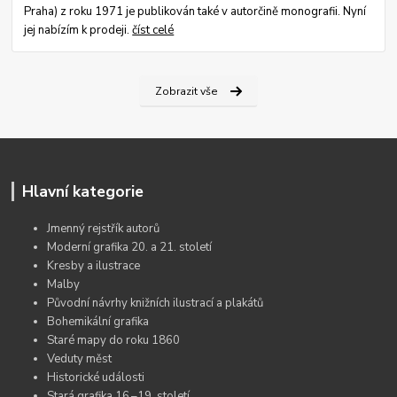
Praha) z roku 1971 je publikován také v autorčině monografii. Nyní
jej nabízím k prodeji.
číst celé
Zobrazit vše
Hlavní kategorie
Jmenný rejstřík autorů
Moderní grafika 20. a 21. století
Kresby a ilustrace
Malby
Původní návrhy knižních ilustrací a plakátů
Bohemikální grafika
Staré mapy do roku 1860
Veduty měst
Historické události
Stará grafika 16.–19. století