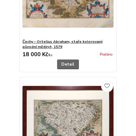
Čechy – Ortelius Abraham, staře kolorovaný
původní mědiryt, 1579
18 000 Kč
Prodáno
/
ks
Detail