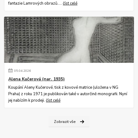
fantazie Lamrových obrazů.....
číst celé
05
.
04
.
2026
Alena Kučerová (nar. 1935)
Koupání Aleny Kučerové, tisk z kovové matrice (uložena v NG
Praha) z roku 1971 je publikován také v autorčině monografii. Nyní
jej nabízím k prodeji.
číst celé
Zobrazit vše