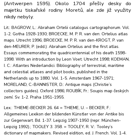
(Antwerpen 1595). Okolo 1704 přešly desky do
majetku tiskařské rodiny Moretů, ale zde již využity
nikdy nebyly.
Lit.: BAGROW, L.: Abraham Ortelii catalogus cartographorum. Vol.
1-2. Gotha 1928-1930; BROECKE, M. P. R. van den: Ortelius atlas
maps. Utrecht 1996; BROECKE, M. P. R. van den-KROGT, P. van
den-MEURER, P. (edd.): Abraham Ortelius and the first atlas.
Essays commemorating the quadricentennial of his death 1598-
1998. With an introduction by Leon Voet. Utrecht 1998; KOEMAN,
I. C.: Atlantes Nederlandici. Bibliography of terrestrial, maritime
and celestial atlases and pilot books, published in the
Netherlands up to 1880. Vol. 1-5. Amsterdam 1967-1971;
MORELAND, C.-BANNISTER, D.: Antique maps (Christie’s
collectors guides). Oxford 1986; ROUBÍK, Fr.: Soupis map českých
zemí. Sv. 1-2. Praha 1951-1955.
Lex.: THIEME-BECKER 26. 64 = THIEME, U. – BECKER, F.:
Allgemeines Lexikon der bildenden Künstler von der Antike bis
zur Gegenwart. Bd. 1-37. Leipzig 1907-1950 (repr. München-
Leipzig 1992).; TOOLEY 3. 358. = TOOLEY, R. V.: Tooley’s
dictionary of mapmakers. Revised eidition, ed. J. French. Vol. 1-4.