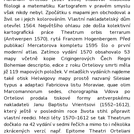
filologii a matematiku. Kartografem v pravém smyslu
však nikdy nebyl. Zpočátku s mapami jen obchodoval a
živil se i jejich kolorováním. Vlastní nakladatelský dům
otevřel 1564. Největšího ohlasu zde došla kolektivní
kartografická práce Theatrum orbis terrarum
(Antwerpen 1570), rytá Franzem Hogenbergem. Před
publikací Mercatorova kompletu 1595 šlo o první
moderní atlas. Zatímco vydání 1570 obsahovalo 53
mapy včetně kopie Crigingerových Čech Regni
Bohemiae descriptio, edice z roku Orteliovy smrti měla
již 119 mapových položek. V mladších vydáních najdeme
také otisk Helwigovy mapy prostě nazvaný Silesiae
typus a adaptaci Fabriciova listu Moraviae, quae olim
Marcomannorum sedes, chorographia. Vdova po
Orteliovi prodala tiskové formy antverpskému
nakladateli Janu Baptistu Vrientsovi (1552–1612),
který ještě v posledním roce života stihl připravit
vlastní reedici. Mezi léty 1570–1612 se tak Theatrum
dočkalo na 42 vydání v sedmi řečích a mimo to i několika
zkrácených verzí, např. Epitome Theatri Orteliani