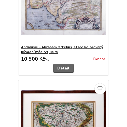
Andalusie – Abraham Ortelius, staře kolorovaný
původní mědiryt, 1579
10 500 Kč
Prodáno
/
ks
Detail