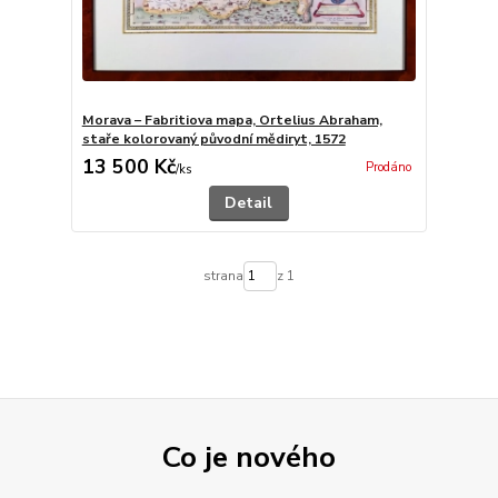
Morava – Fabritiova mapa, Ortelius Abraham,
staře kolorovaný původní mědiryt, 1572
13 500 Kč
Prodáno
/
ks
Detail
strana
z 1
Co je nového