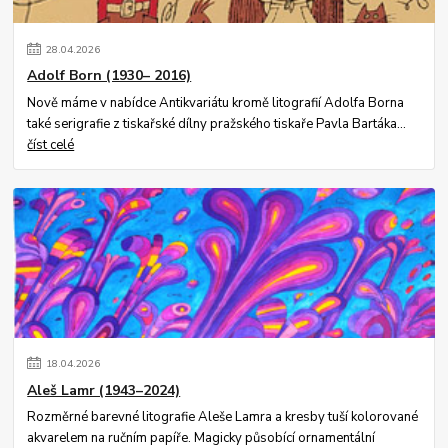
28
.
04
.
2026
Adolf Born (1930– 2016)
Nově máme v nabídce Antikvariátu kromě litografií Adolfa Borna
také serigrafie z tiskařské dílny pražského tiskaře Pavla Bartáka...
číst celé
18
.
04
.
2026
Aleš Lamr (1943–2024)
Rozměrné barevné litografie Aleše Lamra a kresby tuší kolorované
akvarelem na ručním papíře. Magicky působící ornamentální