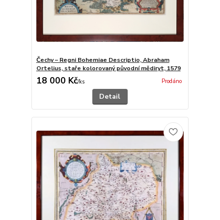
Čechy – Regni Bohemiae Descriptio, Abraham
Ortelius, staře kolorovaný původní mědiryt, 1579
18 000 Kč
Prodáno
/
ks
Detail