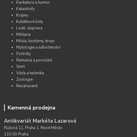
Karikatura a humor
Katastrofy
Krajiny
Kukátkové listy
Lodě, doprava
Militaria
Móda, kostýmy, kroje
Mytologie a náboženství
Portréty
Řemesla a povolání
Smrt
Věda a technika
Zoologie
Nezařazené
Kamenná prodejna
Antikvariát Markéta Lazarová
Růžová 11, Praha 1, Nové Město
110 00 Praha