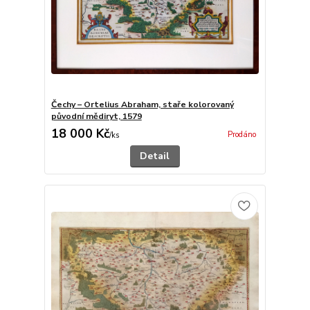
Čechy – Ortelius Abraham, staře kolorovaný
původní mědiryt, 1579
18 000 Kč
Prodáno
/
ks
Detail