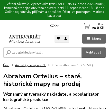
Vážení zákazníci, v pracovním týdnu od 10. do 14. srpna 2026 bude
kamenná prodejna otevřena pouze v úterý 11. srpna v čase 13-18 hod.
Online objednávky přijímám a odesílám. Děkuji za pochopení, Markéta
Lazarová.
0
ks
CZK
za
0 Kč
Menu
Vyhledat
Úvod
Autorský jmenný rejstřík
Ortelius Abraham (1527–1598)
Abraham Ortelius – staré,
historické mapy na prodej
Významný antverpský nakladatel a popularizátor
kartografické produkce
Abraham Ortelius (1527–1598) studoval klasickou