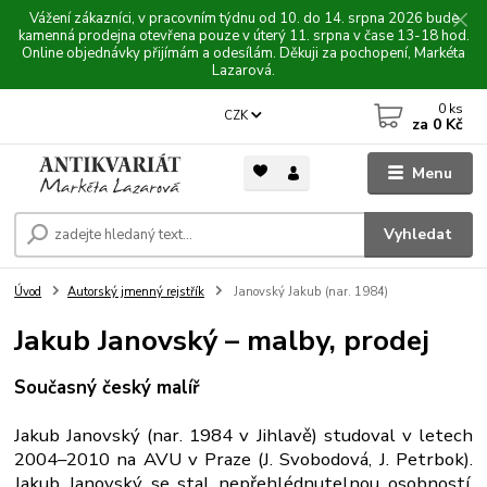
Vážení zákazníci, v pracovním týdnu od 10. do 14. srpna 2026 bude
kamenná prodejna otevřena pouze v úterý 11. srpna v čase 13-18 hod.
Online objednávky přijímám a odesílám. Děkuji za pochopení, Markéta
Lazarová.
0
ks
CZK
za
0 Kč
Menu
Vyhledat
Úvod
Autorský jmenný rejstřík
Janovský Jakub (nar. 1984)
Jakub Janovský – malby, prodej
Současný český malíř
Jakub Janovský (nar. 1984 v Jihlavě) studoval v letech
2004–2010 na AVU v Praze (J. Svobodová, J. Petrbok).
Jakub Janovský se stal nepřehlédnutelnou osobností.