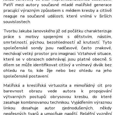
Patří mezi autory současné mladé malířské generace
pracující výrazným způsobem s médiem kresby a citlivě
reaguje na současné události, které vnímá v širších
souvislostech.
Tvorbu Jakuba Janovského již od počátku charakterizuje
práce s motivy spojenými s dětstvím, násilím,
smrtelností, pýchou, bezohledností až krutostí. Tyto
společenské sondy jsou nadčasové, často znakové,
nechávají velký prostor pro imaginaci. Vztahové situace,
které se v obrazech odehrávají, jsou platné obecně. S
dílem se může identifikovat citlivý a vnímavý divák bez
ohledu na to, kde žije nebo bez ohledu na jeho
společenské postavení.
Malířská a kreslířská virtuozita a mimořádný cit pro
barevnost obrazu vede autora k propojování
výtvarných postupů: obrysovou kresbu, do které
zasahuje kombinovanou technikou. Vyjádřením výraznou
linkou dosahuje autor zjednodušených, někdy
nepřesných tvarů a umocňuje napětí. Reliéfní vyznění