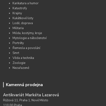
Karikatura a humor
Katastrofy
Krajiny
Kukátkové listy
Lodě, doprava
Militaria
Móda, kostýmy, kroje
Mytologie a náboženství
Portréty
Řemesla a povolání
Smrt
Věda a technika
Zoologie
Nezařazené
Kamenná prodejna
Antikvariát Markéta Lazarová
Růžová 11, Praha 1, Nové Město
110 00 Praha