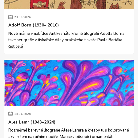
28
.
04
.
2026
Adolf Born (1930– 2016)
Nově máme v nabídce Antikvariátu kromě litografií Adolfa Borna
také serigrafie z tiskařské dílny pražského tiskaře Pavla Bartáka...
číst celé
18
.
04
.
2026
Aleš Lamr (1943–2024)
Rozměrné barevné litografie Aleše Lamra a kresby tuší kolorované
akvarelem na ručním papíře. Magicky působící ornamentální