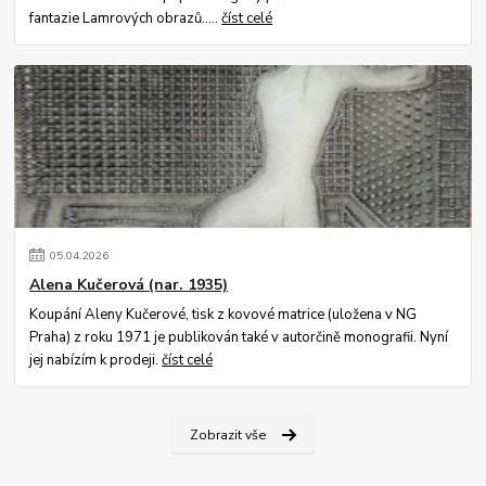
fantazie Lamrových obrazů.....
číst celé
05
.
04
.
2026
Alena Kučerová (nar. 1935)
Koupání Aleny Kučerové, tisk z kovové matrice (uložena v NG
Praha) z roku 1971 je publikován také v autorčině monografii. Nyní
jej nabízím k prodeji.
číst celé
Zobrazit vše