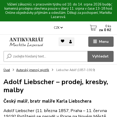
Vážení zákazníci, v pracovním týdnu od 10. do 14. srpna 2026 bude
kamenná prodejna otevřena pouze v úterý 11. srpna v čase 13-18 hod.
Online objednávky přijímám a odesílám. Děkuji za pochopení, Markéta
Lazarová.
0
ks
CZK
za
0 Kč
Menu
Vyhledat
Úvod
Autorský jmenný rejstřík
Liebscher Adolf (1857–1919)
Adolf Liebscher – prodej, kresby,
malby
Český malíř, bratr malíře Karla Liebschera
Adolf Liebscher (11. března 1857, Praha – 11. června
1919? Potštejn) se narodil v Praze na Novém Městě