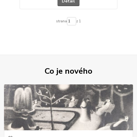
Detail
strana
z 1
Co je nového