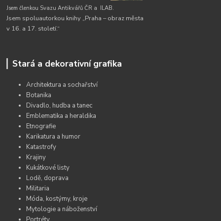
Jsem členkou Svazu Antikvářů ČR a
ILAB.
Jsem spoluautorkou knihy „Praha – obraz města
v 16. a 17. století.“
Stará a dekorativní grafika
Architektura a sochařství
Botanika
Divadlo, hudba a tanec
Emblematika a heraldika
Etnografie
Karikatura a humor
Katastrofy
Krajiny
Kukátkové listy
Lodě, doprava
Militaria
Móda, kostýmy, kroje
Mytologie a náboženství
Portréty