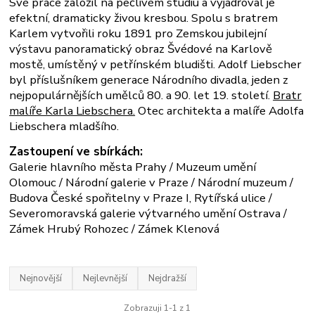
Své práce založil na pečlivém studiu a vyjadřoval je
efektní, dramaticky živou kresbou. Spolu s bratrem
Karlem vytvořili roku 1891 pro Zemskou jubilejní
výstavu panoramatický obraz Švédové na Karlově
mostě, umístěný v petřínském bludišti. Adolf Liebscher
byl příslušníkem generace Národního divadla, jeden z
nejpopulárnějších umělců 80. a 90. let 19. století.
Bratr
malíře Karla Liebschera.
Otec architekta a malíře Adolfa
Liebschera mladšího.
Zastoupení ve sbírkách:
Galerie hlavního města Prahy / Muzeum umění
Olomouc / Národní galerie v Praze / Národní muzeum /
Budova České spořitelny v Praze I, Rytířská ulice /
Severomoravská galerie výtvarného umění Ostrava /
Zámek Hrubý Rohozec / Zámek Klenová
Nejnovější
Nejlevnější
Nejdražší
Zobrazuji 1-1 z 1