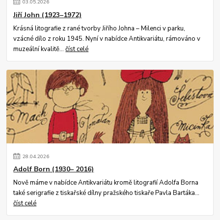
03
.
05
.
2026
Jiří John (1923–1972)
Krásná litografie z rané tvorby Jiřího Johna – Milenci v parku,
vzácné dílo z roku 1945. Nyní v nabídce Antikvariátu, rámováno v
muzeální kvalitě...
číst celé
28
.
04
.
2026
Adolf Born (1930– 2016)
Nově máme v nabídce Antikvariátu kromě litografií Adolfa Borna
také serigrafie z tiskařské dílny pražského tiskaře Pavla Bartáka...
číst celé