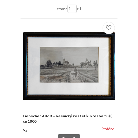
strana
z 1
Liebscher Adolf – Vesnický kostelík, kresba tuší,
ca 1900
Prodáno
/
ks