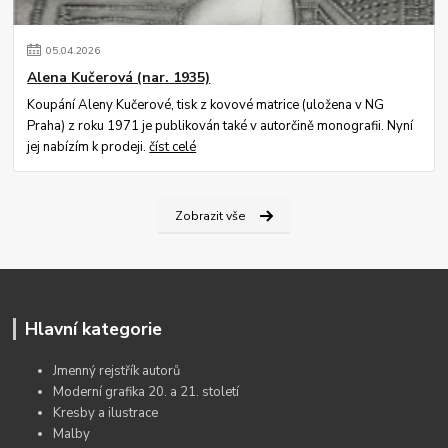
05
.
04
.
2026
Alena Kučerová (nar. 1935)
Koupání Aleny Kučerové, tisk z kovové matrice (uložena v NG
Praha) z roku 1971 je publikován také v autorčině monografii. Nyní
jej nabízím k prodeji.
číst celé
Zobrazit vše
Hlavní kategorie
Jmenný rejstřík autorů
Moderní grafika 20. a 21. století
Kresby a ilustrace
Malby