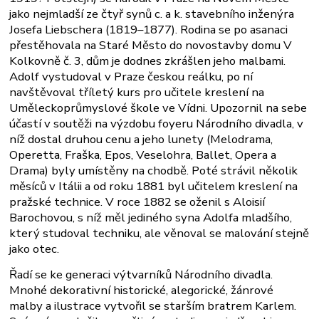
jako nejmladší ze čtyř synů c. a k. stavebního inženýra
Josefa Liebschera (1819–1877). Rodina se po asanaci
přestěhovala na Staré Město do novostavby domu V
Kolkovně č. 3, dům je dodnes zkrášlen jeho malbami.
Adolf vystudoval v Praze českou reálku, po ní
navštěvoval tříletý kurs pro učitele kreslení na
Uměleckoprůmyslové škole ve Vídni. Upozornil na sebe
účastí v soutěži na výzdobu foyeru Národního divadla, v
níž dostal druhou cenu a jeho lunety (Melodrama,
Operetta, Fraška, Epos, Veselohra, Ballet, Opera a
Drama) byly umístěny na chodbě. Poté strávil několik
měsíců v Itálii a od roku 1881 byl učitelem kreslení na
pražské technice. V roce 1882 se oženil s Aloisií
Barochovou, s níž měl jediného syna Adolfa mladšího,
který studoval techniku, ale věnoval se malování stejně
jako otec.
Řadí se ke generaci výtvarníků Národního divadla.
Mnohé dekorativní historické, alegorické, žánrové
malby a ilustrace vytvořil se starším bratrem Karlem.