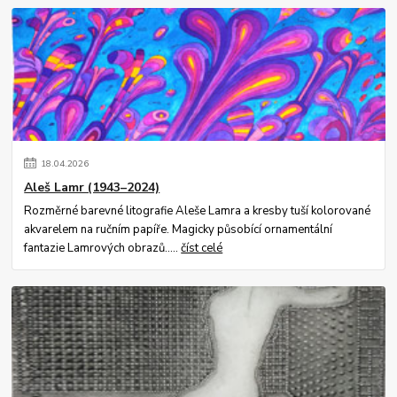
18
.
04
.
2026
Aleš Lamr (1943–2024)
Rozměrné barevné litografie Aleše Lamra a kresby tuší kolorované
akvarelem na ručním papíře. Magicky působící ornamentální
fantazie Lamrových obrazů.....
číst celé