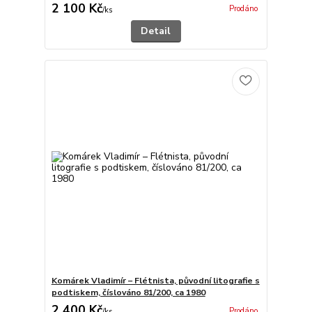
2 100 Kč
Prodáno
/
ks
Detail
Komárek Vladimír – Flétnista, původní litografie s
podtiskem, číslováno 81/200, ca 1980
2 400 Kč
Prodáno
/
ks