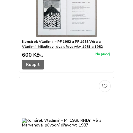
Komárek Vladimír – PF 1982 a PF 1983 Věra a
Vladimír Mikulkovi, dva dřevoryty, 1981 a 1982
600 Kč
/
ks
Koupit