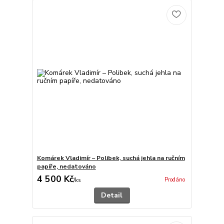
Komárek Vladimír – Polibek, suchá jehla na ručním
papíře, nedatováno
4 500 Kč
Prodáno
/
ks
Detail