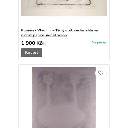
Komárek Vladimír – Tichý stůl, suchá jehla na
ručním papíře, nedatováno
1 900 Kč
/
ks
Koupit