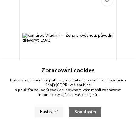
Zpracování cookies
Náš e-shop a partneři potřebují dle zákona o zpracování osobních
údajů (GDPR) Váš
souhlas
Komárek Vladimír – Žena s květinou, původní
s použitím souborů cookies, abychom Vám mohli zobrazovat
dřevoryt, 1972
informace týkající se Vašich zájmů.
1 800 Kč
Prodáno
/
ks
Detail
Souhlasím
Nastavení
strana
z 1