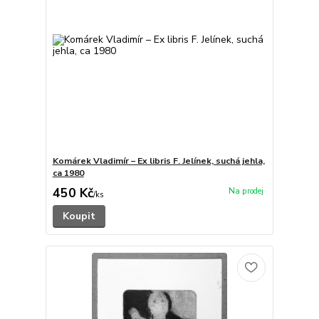
Komárek Vladimír – Ex libris F. Jelínek, suchá jehla,
ca 1980
450 Kč
/
ks
Koupit