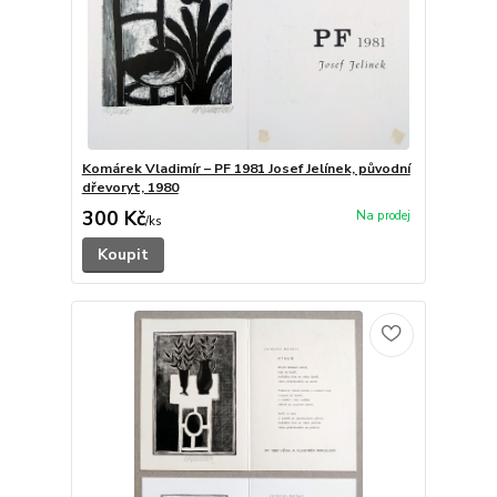
Komárek Vladimír – PF 1981 Josef Jelínek, původní
dřevoryt, 1980
300 Kč
/
ks
Koupit