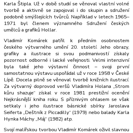
Karla Štipla. Už v době studií se věnoval vlastní volné
tvorbě a aktivně se zapojoval i do skupin a sdružení
podobně smýšlejících tvůrců. Například v letech 1965–
1971 byl členem významného Sdružení českých
umělců a grafiků Hollar.
Vladimír Komárek patřil k předním osobnostem
českého výtvarného umění 20. století. Jeho obrazy,
grafiky a ilustrace si svou podmanivostí získaly
pozornost odborné i laické veřejnosti. Velmi intenzivní
byla také jeho výstavní činnost – svoji první
samostatnou výstavu uspořádal už v roce 1958 v České
Lípě. Docela pilně se věnoval tvorbě knižních ilustrací.
Za výtvarný doprovod veršů Vladimíra Holana „Strom
kůru shazuje“ získal v roce 1981 prestižní ocenění
Nejkrásnější kniha roku. S příznivým ohlasem se však
setkaly i jeho ilustrace básnické sbírky Jaroslava
Seiferta „Deštník z Piccadilly“ (1979) nebo balady Karla
Hynka Máchy „Máj“ (1982) atp.
Svojí malířskou tvorbou Vladimír Komárek oživil slavnou