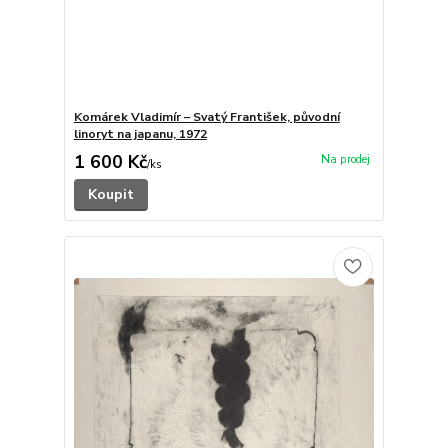
Komárek Vladimír – Svatý František, původní
linoryt na japanu, 1972
1 600 Kč
/
ks
Koupit