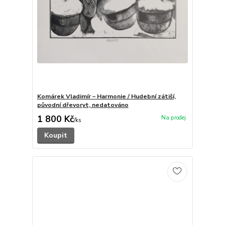
Komárek Vladimír – Harmonie / Hudební zátiší,
původní dřevoryt, nedatováno
1 800 Kč
/
ks
Koupit