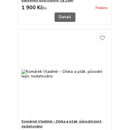
barevným podtiskem, ca 1980
1 900 Kč
Prodáno
/
ks
Detail
Komárek Vladimír – Dívka a pták, původní lept,
nedatováno