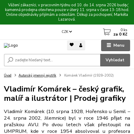
Vážení zákazníci, v pracovním týdnu od 10. do 14. srpna 2026 bude
kamenná prodejna otevřena pouze v úterý 11. srpna v čase 13-18 hod.
Online objednávky přijímám a odesílám. Děkuji za pochopení, Markéta
Lazarová.
0
ks
CZK
za
0 Kč
Menu
Vyhledat
Úvod
Autorský jmenný rejstřík
Komárek Vladimír (1928–2002)
Vladimír Komárek – český grafik,
malíř a ilustrátor | Prodej grafiky
Vladimír Komárek (10. srpna 1928, Hořensko u Semil –
24. srpna 2002, Jilemnice) byl v roce 1946 přijat na
pražskou AVU. Po dvou letech však přestoupil na
UMPRUM, kde v roce 1954 absolvoval u profesora