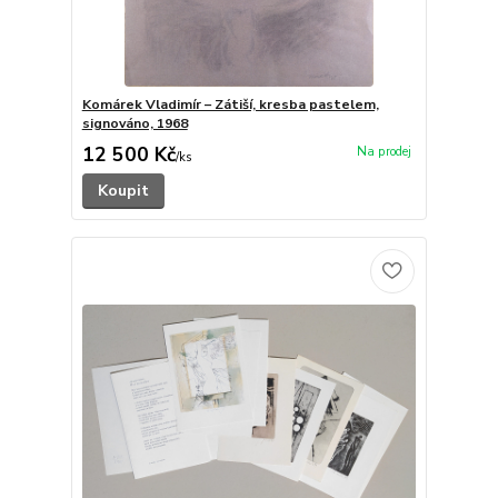
Komárek Vladimír – Zátiší, kresba pastelem,
signováno, 1968
12 500 Kč
/
ks
Koupit