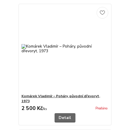
Komárek Vladimír – Poháry, původní dřevoryt,
1973
2 500 Kč
Prodáno
/
ks
Detail