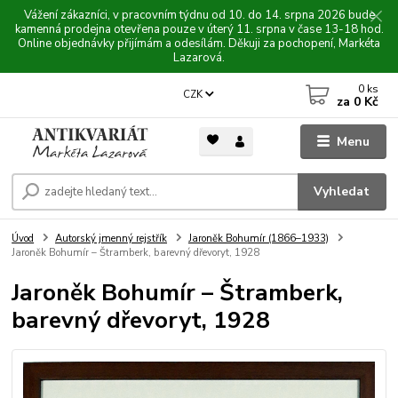
Vážení zákazníci, v pracovním týdnu od 10. do 14. srpna 2026 bude
kamenná prodejna otevřena pouze v úterý 11. srpna v čase 13-18 hod.
Online objednávky přijímám a odesílám. Děkuji za pochopení, Markéta
Lazarová.
0
ks
CZK
za
0 Kč
Menu
Vyhledat
Úvod
Autorský jmenný rejstřík
Jaroněk Bohumír (1866–1933)
Jaroněk Bohumír – Štramberk, barevný dřevoryt, 1928
Jaroněk Bohumír – Štramberk,
barevný dřevoryt, 1928