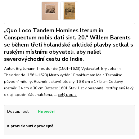
„Quo Loco Tandem Homines Iterum in
Conspectum nobis dati sint. 20.“ Willem Barents
se během třetí holandské arktické plavby setkal s
ruskými místními obyvateli, aby našel
severovýchodní cestu do Indie.
Autor: Bry, Johann Theodor de (1561–1623) Vydavatel: Bry, Johann
Theodor de (1561–1623) Místo vydání: Frankfurt am Main Technika:
původní mědiryt Rozměr tiskové plochy: 16,8 cm × 17,5 cm Celkový
rozměr: 34 cm × 30 cm Datace: 1601 Stav: list v paspartě, roztřepený levý
okraj, spodní část natržena, ...
celý popis
Dostupnost
K prohlédnutí v prodejně.