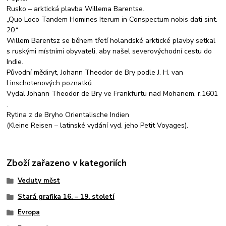
Rusko – arktická plavba Willema Barentse.
„Quo Loco Tandem Homines Iterum in Conspectum nobis dati sint.
20.“
Willem Barentsz se během třetí holandské arktické plavby setkal
s ruskými místními obyvateli, aby našel severovýchodní cestu do
Indie.
Původní mědiryt, Johann Theodor de Bry podle J. H. van
Linschotenových poznatků.
Vydal Johann Theodor de Bry ve Frankfurtu nad Mohanem, r.1601
.
Rytina z de Bryho Orientalische Indien
(Kleine Reisen – latinské vydání vyd. jeho Petit Voyages).
Zboží zařazeno v kategoriích
Veduty měst
Stará grafika 16. – 19. století
Evropa