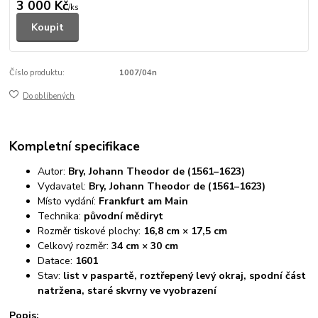
3 000 Kč
/
ks
Koupit
Číslo produktu:
1007/04n
Do oblíbených
Kompletní specifikace
Autor:
Bry, Johann Theodor de (1561–1623)
Vydavatel:
Bry, Johann Theodor de (1561–1623)
Místo vydání:
Frankfurt am Main
Technika:
původní mědiryt
Rozměr tiskové plochy:
16,8 cm × 17,5 cm
Celkový rozměr:
34 cm × 30 cm
Datace:
1601
Stav:
list v paspartě, roztřepený levý okraj, spodní část
natržena, staré skvrny ve vyobrazení
Popis: