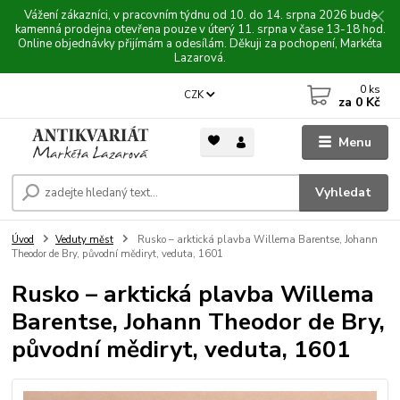
Vážení zákazníci, v pracovním týdnu od 10. do 14. srpna 2026 bude
kamenná prodejna otevřena pouze v úterý 11. srpna v čase 13-18 hod.
Online objednávky přijímám a odesílám. Děkuji za pochopení, Markéta
Lazarová.
0
ks
CZK
za
0 Kč
Menu
Vyhledat
Úvod
Veduty měst
Rusko – arktická plavba Willema Barentse, Johann
Theodor de Bry, původní mědiryt, veduta, 1601
Rusko – arktická plavba Willema
Barentse, Johann Theodor de Bry,
původní mědiryt, veduta, 1601