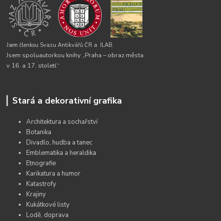
Jsem členkou Svazu Antikvářů ČR a
ILAB.
Jsem spoluautorkou knihy „Praha – obraz města
v 16. a 17. století.“
Stará a dekorativní grafika
Architektura a sochařství
Botanika
Divadlo, hudba a tanec
Emblematika a heraldika
Etnografie
Karikatura a humor
Katastrofy
Krajiny
Kukátkové listy
Lodě, doprava