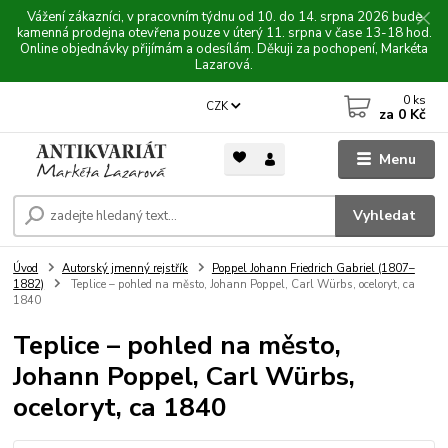
Vážení zákazníci, v pracovním týdnu od 10. do 14. srpna 2026 bude
kamenná prodejna otevřena pouze v úterý 11. srpna v čase 13-18 hod.
Online objednávky přijímám a odesílám. Děkuji za pochopení, Markéta
Lazarová.
0
ks
CZK
za
0 Kč
Menu
Vyhledat
Úvod
Autorský jmenný rejstřík
Poppel Johann Friedrich Gabriel (1807–
1882)
Teplice – pohled na město, Johann Poppel, Carl Würbs, oceloryt, ca
1840
Teplice – pohled na město,
Johann Poppel, Carl Würbs,
oceloryt, ca 1840