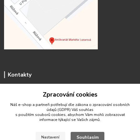
Kontakty
Zpracování cookies
Náš e-shop a partneři potřebují dle zákona o zpracování osobních
údajů (GDPR) Váš
souhlas
antikvariat.marketa.lazarova@gmail.com
s použitím souborů cookies, abychom Vám mohli zobrazovat
informace týkající se Vašich zájmů.
Souhlasím
Nastavení