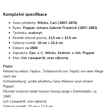
Kompletní specifikace
Autor předlohy:
Würbs, Carl (1807–1876)
Rytec:
Poppel, Johann Gabriel Friedrich (1807–1882)
Technika:
oceloryt
Rozměr tiskové plochy:
11,5 cm × 13,5 cm
Celkový rozměr:
20 cm × 22,4 cm
Datace:
ca 1840
Signatura:
Gez. v. C. Würbs, Stahlst. v. Joh. Poppel
Stav:
list v paspartě, stav výborný
Popis:
Pohled na město Teplice „Totalansicht von Teplitz von dem Wege
nach der
Schlackenburg“, podle předlohy Carla Würbse vyryl Johann
Poppel.
Původní oceloryt vydal Gustav Georg Lange v Darmstadtu, ca
1840.
List v paspartě, stav výborný.
Celkový rozměr: 20 cm × 22,4 cm.