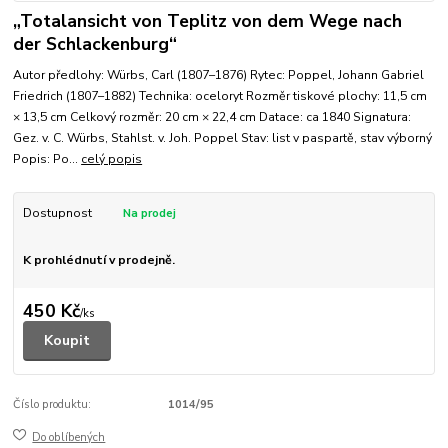
„Totalansicht von Teplitz von dem Wege nach
der Schlackenburg“
Autor předlohy: Würbs, Carl (1807–1876) Rytec: Poppel, Johann Gabriel
Friedrich (1807–1882) Technika: oceloryt Rozměr tiskové plochy: 11,5 cm
× 13,5 cm Celkový rozměr: 20 cm × 22,4 cm Datace: ca 1840 Signatura:
Gez. v. C. Würbs, Stahlst. v. Joh. Poppel Stav: list v paspartě, stav výborný
Popis: Po...
celý popis
Dostupnost
K prohlédnutí v prodejně.
450 Kč
/
ks
Koupit
Číslo produktu:
1014/95
Do oblíbených