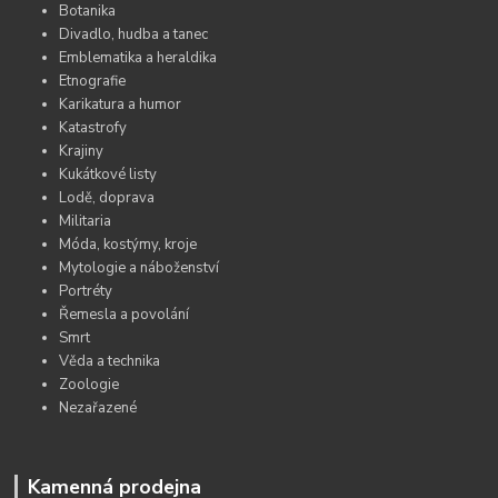
Botanika
Divadlo, hudba a tanec
Emblematika a heraldika
Etnografie
Karikatura a humor
Katastrofy
Krajiny
Kukátkové listy
Lodě, doprava
Militaria
Móda, kostýmy, kroje
Mytologie a náboženství
Portréty
Řemesla a povolání
Smrt
Věda a technika
Zoologie
Nezařazené
Kamenná prodejna