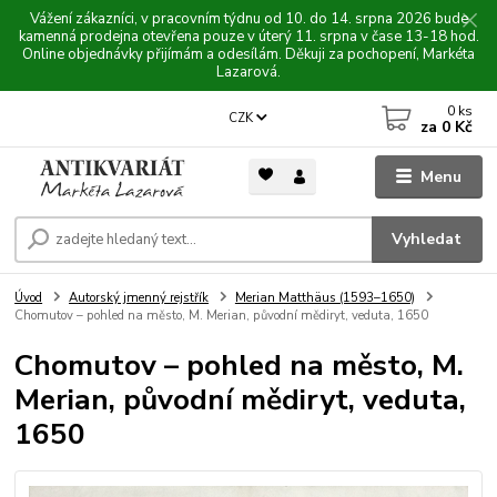
Vážení zákazníci, v pracovním týdnu od 10. do 14. srpna 2026 bude
kamenná prodejna otevřena pouze v úterý 11. srpna v čase 13-18 hod.
Online objednávky přijímám a odesílám. Děkuji za pochopení, Markéta
Lazarová.
0
ks
CZK
za
0 Kč
Menu
Vyhledat
Úvod
Autorský jmenný rejstřík
Merian Matthäus (1593–1650)
Chomutov – pohled na město, M. Merian, původní mědiryt, veduta, 1650
Chomutov – pohled na město, M.
Merian, původní mědiryt, veduta,
1650