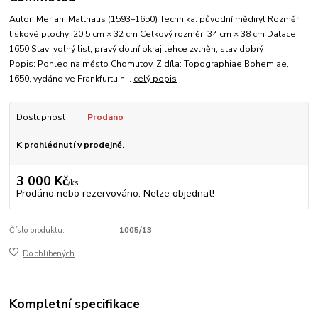
Autor: Merian, Matthäus (1593–1650) Technika: původní mědiryt Rozměr
tiskové plochy: 20,5 cm × 32 cm Celkový rozměr: 34 cm × 38 cm Datace:
1650 Stav: volný list, pravý dolní okraj lehce zvlněn, stav dobrý
Popis: Pohled na město Chomutov. Z díla: Topographiae Bohemiae,
1650, vydáno ve Frankfurtu n...
celý popis
Dostupnost
Prodáno
K prohlédnutí v prodejně.
3 000 Kč
/
ks
Prodáno nebo rezervováno. Nelze objednat!
Číslo produktu:
1005/13
Do oblíbených
Kompletní specifikace