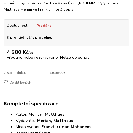
dobrý, volný list Popis: Čechy – Mapa Čech „BOHEMIA“. Vyryl a vydal
Matthäus Merian ve Frankfur...
celý popis
Dostupnost
Prodáno
K prohlédnutí v prodejně.
4 500 Kč
/
ks
Prodáno nebo rezervováno. Nelze objednat!
Číslo produktu:
1016/008
Do oblíbených
Kompletní specifikace
Autor:
Merian, Matthäus
Vydavatel:
Merian, Matthäus
Místo vydání:
Frankfurt nad Mohanem