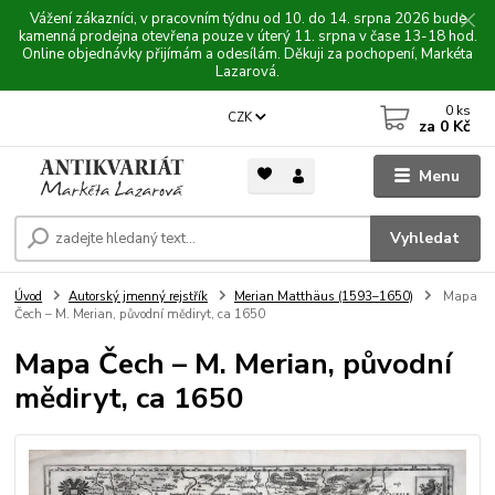
Vážení zákazníci, v pracovním týdnu od 10. do 14. srpna 2026 bude
kamenná prodejna otevřena pouze v úterý 11. srpna v čase 13-18 hod.
Online objednávky přijímám a odesílám. Děkuji za pochopení, Markéta
Lazarová.
0
ks
CZK
za
0 Kč
Menu
Vyhledat
Úvod
Autorský jmenný rejstřík
Merian Matthäus (1593–1650)
Mapa
Čech – M. Merian, původní mědiryt, ca 1650
Mapa Čech – M. Merian, původní
mědiryt, ca 1650